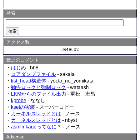
検索
アクセス数
最近のコメント
・
はじめ
- bb8
・
コアダンプファイル
- sakaia
・
list_head構造体
- yocto_no_yomikata
・
勧告ロックと強制ロック
- wataash
・
LKMからのファイル出力
- 重松 宏昌
・
kprobe
- ななし
・
ksetの実装
- スーパーコピー
・
カーネルスレッドとは
- ノース
・
カーネルスレッドとは
- nbyst
・
asmlinkageってなに？
- ノース
Adsense