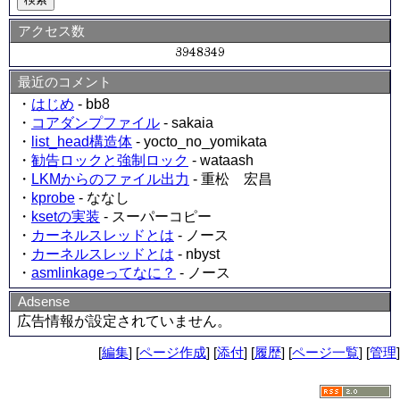
アクセス数
最近のコメント
・
はじめ
- bb8
・
コアダンプファイル
- sakaia
・
list_head構造体
- yocto_no_yomikata
・
勧告ロックと強制ロック
- wataash
・
LKMからのファイル出力
- 重松 宏昌
・
kprobe
- ななし
・
ksetの実装
- スーパーコピー
・
カーネルスレッドとは
- ノース
・
カーネルスレッドとは
- nbyst
・
asmlinkageってなに？
- ノース
Adsense
広告情報が設定されていません。
[
編集
] [
ページ作成
] [
添付
] [
履歴
] [
ページ一覧
] [
管理
]