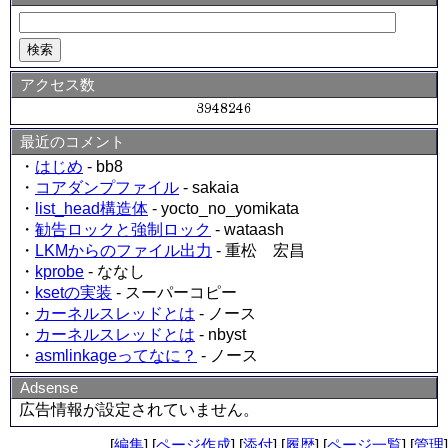
アクセス数
最近のコメント
・
はじめ
- bb8
・
コアダンプファイル
- sakaia
・
list_head構造体
- yocto_no_yomikata
・
勧告ロックと強制ロック
- wataash
・
LKMからのファイル出力
- 重松 宏昌
・
kprobe
- ななし
・
ksetの実装
- スーパーコピー
・
カーネルスレッドとは
- ノース
・
カーネルスレッドとは
- nbyst
・
asmlinkageってなに？
- ノース
Adsense
広告情報が設定されていません。
[
編集
] [
ページ作成
] [
添付
] [
履歴
] [
ページ一覧
] [
管理
]