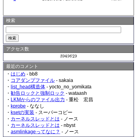
検索
アクセス数
最近のコメント
・
はじめ
- bb8
・
コアダンプファイル
- sakaia
・
list_head構造体
- yocto_no_yomikata
・
勧告ロックと強制ロック
- wataash
・
LKMからのファイル出力
- 重松 宏昌
・
kprobe
- ななし
・
ksetの実装
- スーパーコピー
・
カーネルスレッドとは
- ノース
・
カーネルスレッドとは
- nbyst
・
asmlinkageってなに？
- ノース