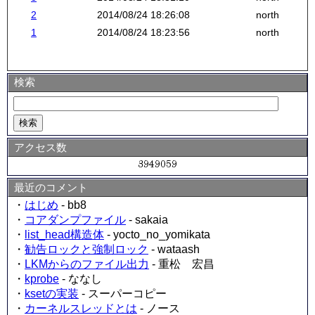
2
2014/08/24 18:26:08
north
1
2014/08/24 18:23:56
north
検索
アクセス数
最近のコメント
・
はじめ
- bb8
・
コアダンプファイル
- sakaia
・
list_head構造体
- yocto_no_yomikata
・
勧告ロックと強制ロック
- wataash
・
LKMからのファイル出力
- 重松 宏昌
・
kprobe
- ななし
・
ksetの実装
- スーパーコピー
・
カーネルスレッドとは
- ノース