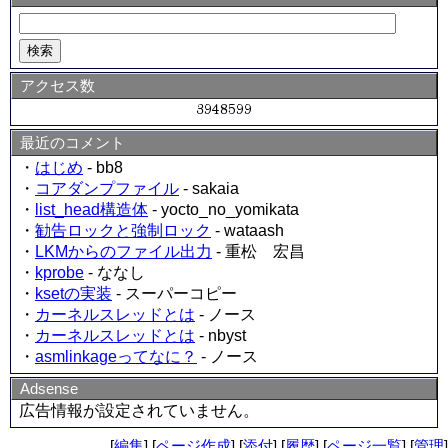
アクセス数
最近のコメント
・
はじめ
- bb8
・
コアダンプファイル
- sakaia
・
list_head構造体
- yocto_no_yomikata
・
勧告ロックと強制ロック
- wataash
・
LKMからのファイル出力
- 重松 宏昌
・
kprobe
- ななし
・
ksetの実装
- スーパーコピー
・
カーネルスレッドとは
- ノース
・
カーネルスレッドとは
- nbyst
・
asmlinkageってなに？
- ノース
Adsense
広告情報が設定されていません。
[
編集
] [
ページ作成
] [
添付
] [
履歴
] [
ページ一覧
] [
管理
]