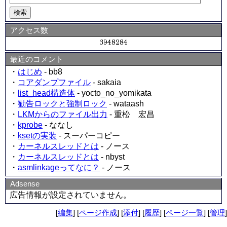
アクセス数
最近のコメント
・
はじめ
- bb8
・
コアダンプファイル
- sakaia
・
list_head構造体
- yocto_no_yomikata
・
勧告ロックと強制ロック
- wataash
・
LKMからのファイル出力
- 重松 宏昌
・
kprobe
- ななし
・
ksetの実装
- スーパーコピー
・
カーネルスレッドとは
- ノース
・
カーネルスレッドとは
- nbyst
・
asmlinkageってなに？
- ノース
Adsense
広告情報が設定されていません。
[
編集
] [
ページ作成
] [
添付
] [
履歴
] [
ページ一覧
] [
管理
]