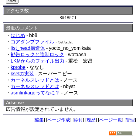
アクセス数
最近のコメント
・
はじめ
- bb8
・
コアダンプファイル
- sakaia
・
list_head構造体
- yocto_no_yomikata
・
勧告ロックと強制ロック
- wataash
・
LKMからのファイル出力
- 重松 宏昌
・
kprobe
- ななし
・
ksetの実装
- スーパーコピー
・
カーネルスレッドとは
- ノース
・
カーネルスレッドとは
- nbyst
・
asmlinkageってなに？
- ノース
Adsense
広告情報が設定されていません。
[
編集
] [
ページ作成
] [
添付
] [
履歴
] [
ページ一覧
] [
管理
]