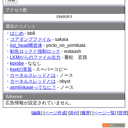
アクセス数
最近のコメント
・
はじめ
- bb8
・
コアダンプファイル
- sakaia
・
list_head構造体
- yocto_no_yomikata
・
勧告ロックと強制ロック
- wataash
・
LKMからのファイル出力
- 重松 宏昌
・
kprobe
- ななし
・
ksetの実装
- スーパーコピー
・
カーネルスレッドとは
- ノース
・
カーネルスレッドとは
- nbyst
・
asmlinkageってなに？
- ノース
Adsense
広告情報が設定されていません。
[
編集
] [
ページ作成
] [
添付
] [
履歴
] [
ページ一覧
] [
管理
]