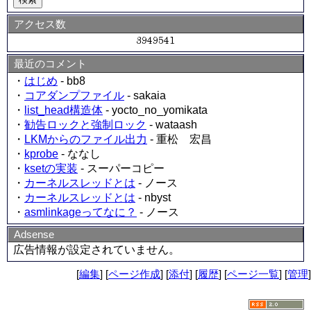
アクセス数
最近のコメント
・
はじめ
- bb8
・
コアダンプファイル
- sakaia
・
list_head構造体
- yocto_no_yomikata
・
勧告ロックと強制ロック
- wataash
・
LKMからのファイル出力
- 重松 宏昌
・
kprobe
- ななし
・
ksetの実装
- スーパーコピー
・
カーネルスレッドとは
- ノース
・
カーネルスレッドとは
- nbyst
・
asmlinkageってなに？
- ノース
Adsense
広告情報が設定されていません。
[
編集
] [
ページ作成
] [
添付
] [
履歴
] [
ページ一覧
] [
管理
]