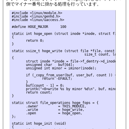
側でマイナー番号に掛かる処理を行っています。
#include <linux/module.h>

#include <linux/genhd.h>

#include <linux/uaccess.h>

#define HOGE_MAJOR      100

static int hoge_open (struct inode *inode, struct file *fil
{

       return 0;

}

static ssize_t hoge_write (struct file *file, const char _
                                    size_t count, loff_t *p
{

       struct inode *inode = file->f_dentry->d_inode;

       unsigned char   buf[64];

       unsigned int minor = iminor(inode);

       if (_copy_from_user(buf, user_buf, count )) {

               return -EFAULT;

       }

       buf[count - 1] = 0;

       printk("<0>write %s by minor %d\n", buf, minor);

       return count;

}

static struct file_operations hoge_fops = {

       .owner          = THIS_MODULE,

       .write          = hoge_write,

       .open           = hoge_open,

};

static int hoge_init (void)

{
