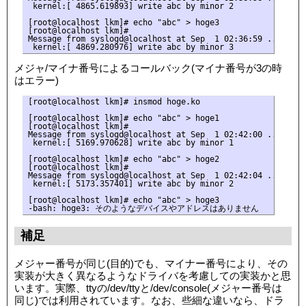
 kernel:[ 4865.619893] write abc by minor 2

[root@localhost lkm]# echo "abc" > hoge3

[root@localhost lkm]#

Message from syslogd@localhost at Sep  1 02:36:59 ...

メジャ/マイナ番号によるコールバック(マイナ番号が3の時
はエラー)
[root@localhost lkm]# insmod hoge.ko

[root@localhost lkm]# echo "abc" > hoge1

[root@localhost lkm]#

Message from syslogd@localhost at Sep  1 02:42:00 ...

 kernel:[ 5169.970628] write abc by minor 1

[root@localhost lkm]# echo "abc" > hoge2

[root@localhost lkm]#

Message from syslogd@localhost at Sep  1 02:42:04 ...

 kernel:[ 5173.357401] write abc by minor 2

[root@localhost lkm]# echo "abc" > hoge3

補足
メジャー番号が同じ(目的)でも、マイナー番号により、その
実装が大きく異なるようなドライバを考慮しての実装かと思
います。実際、ttyの/dev/ttyと/dev/console(メジャー番号は
同じ)では利用されています。なお、些細な違いなら、ドラ