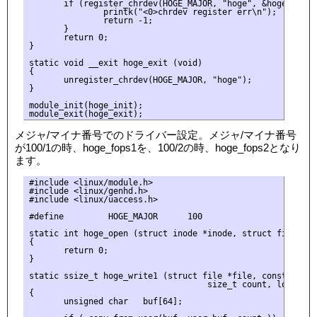
       if (register_chrdev(HOGE_MAJOR, "hoge", &hoge_fops))
               printk("<0>chrdev register err\n");

               return -1;

       }

       return 0;

}

static void __exit hoge_exit (void)

{

       unregister_chrdev(HOGE_MAJOR, "hoge");

}

module_init(hoge_init);

メジャ/マイナ番号でのドライバー設定。メジャ/マイナ番号
が100/1の時、hoge_fops1を、100/2の時、hoge_fops2となり
ます。
#include <linux/module.h>

#include <linux/genhd.h>

#include <linux/uaccess.h>

#define         HOGE_MAJOR      100

static int hoge_open (struct inode *inode, struct file *fil
{

       return 0;

}

static ssize_t hoge_write1 (struct file *file, const char 
                                    size_t count, loff_t *p
{

       unsigned char   buf[64];
