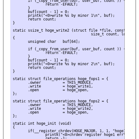
       if (_copy_from_user(buf, user_buf, count )) {

               return -EFAULT;

       }

       buf[count - 1] = 0;

       printk("<0>write %s by minor 1\n", buf);

       return count;

}

static ssize_t hoge_write2 (struct file *file, const char 
                                    size_t count, loff_t *p
{

       unsigned char   buf[64];

       if (_copy_from_user(buf, user_buf, count )) {

               return -EFAULT;

       }

       buf[count - 1] = 0;

       printk("<0>write %s by minor 2\n", buf);

       return count;

}

static struct file_operations hoge_fops1 = {

       .owner          = THIS_MODULE,

       .write          = hoge_write1,

       .open           = hoge_open,

};

static struct file_operations hoge_fops2 = {

       .owner          = THIS_MODULE,

       .write          = hoge_write2,

       .open           = hoge_open,

};

static int hoge_init (void)

{

       if(__register_chrdev(HOGE_MAJOR, 1, 1, "hoge1", &hog
               printk("<0>chrdev register hoge1 err\n");

               return -1;
