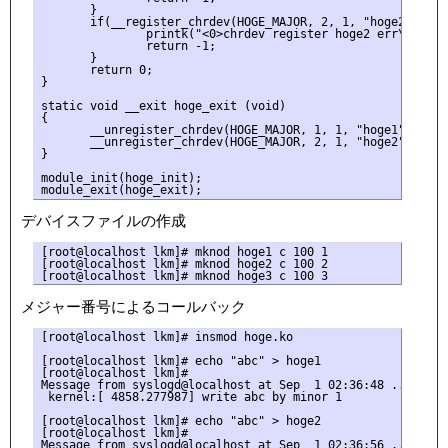
       }

       if(__register_chrdev(HOGE_MAJOR, 2, 1, "hoge2", &hog
               printk("<0>chrdev register hoge2 err\n");

               return -1;

       }

       return 0;

}

static void __exit hoge_exit (void)

{

       __unregister_chrdev(HOGE_MAJOR, 1, 1, "hoge1");

       __unregister_chrdev(HOGE_MAJOR, 2, 1, "hoge2");

}

module_init(hoge_init);

デバイスファイルの作成
[root@localhost lkm]# mknod hoge1 c 100 1

[root@localhost lkm]# mknod hoge2 c 100 2

メジャー番号によるコールバック
[root@localhost lkm]# insmod hoge.ko

[root@localhost lkm]# echo "abc" > hoge1

[root@localhost lkm]#

Message from syslogd@localhost at Sep  1 02:36:48 ...

 kernel:[ 4858.277987] write abc by minor 1

[root@localhost lkm]# echo "abc" > hoge2

[root@localhost lkm]#

Message from syslogd@localhost at Sep  1 02:36:56 ...
