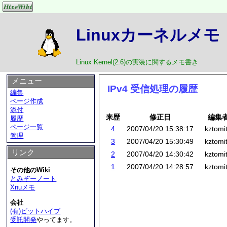
Linuxカーネルメモ
Linux Kernel(2.6)の実装に関するメモ書き
メニュー
IPv4 受信処理の履歴
編集
ページ作成
添付
来歴
修正日
編集
履歴
ページ一覧
4
2007/04/20 15:38:17
kztomi
管理
3
2007/04/20 15:30:49
kztomi
リンク
2
2007/04/20 14:30:42
kztomi
1
2007/04/20 14:28:57
kztomi
その他のWiki
とみぞーノート
Xnuメモ
会社
(有)ビットハイブ
受託開発
やってます。