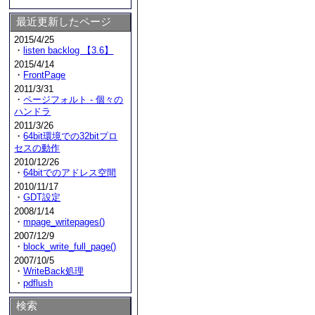
最近更新したページ
2015/4/25
・
listen backlog 【3.6】
2015/4/14
・
FrontPage
2011/3/31
・
ページフォルト - 個々の
ハンドラ
2011/3/26
・
64bit環境での32bitプロ
セスの動作
2010/12/26
・
64bitでのアドレス空間
2010/11/17
・
GDT設定
2008/1/14
・
mpage_writepages()
2007/12/9
・
block_write_full_page()
2007/10/5
・
WriteBack処理
・
pdflush
検索