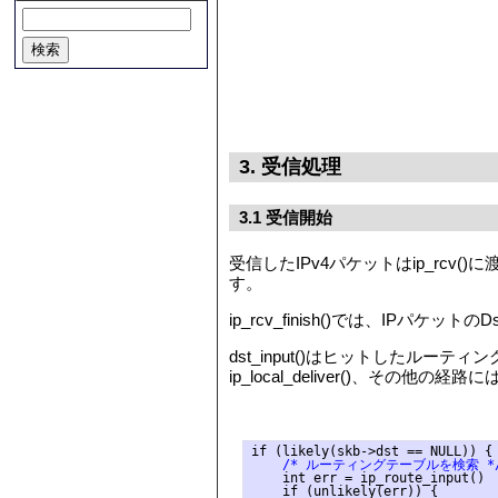
3. 受信処理
3.1 受信開始
受信したIPv4パケットはip_rcv()に
す。
ip_rcv_finish()では、IP
dst_input()はヒットした
ip_local_deliver()、その他の経路
    /* ルーティングテーブルを検索 *