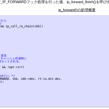
F_IP_FORWARDフック処理を行った後、ip_forward_finish()を呼
ip_forward()の処理概要
いたら
/
&& ip_call_ra_chain(skb))

ト送信
トキャッシュ作成時に
ばセットされる。
 && !opt->srr)

sh()へ */
RWARD, skb, skb->dev, rt->u.dst.dev,

);
