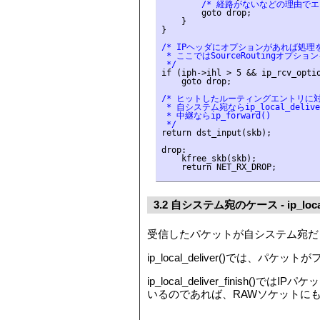
        /* 経路がないなどの理由で
        goto drop;

    }

/* IPヘッダにオプションがあれば処理を
 * ここではSourceRoutingオプショ
 */
if (iph->ihl > 5 && ip_rcv_optio
    goto drop;

/* ヒットしたルーティングエントリに対
 * 自システム宛ならip_local_deliver
 * 中継ならip_forward()

 */
return dst_input(skb);

drop:

    kfree_skb(skb);

3.2 自システム宛のケース - ip_local_
受信したパケットが自システム宛だった場合は、
ip_local_deliver()では、パケ
ip_local_deliver_fini
いるのであれば、RAWソケットに