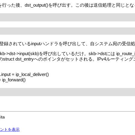
tionの処理を行った後、dst_output()を呼び出す。この後は送信処理と同じと
登録されているinputハンドラを呼び出して、自システム宛の受信
>dst->input(skb)を呼び出しているだけ。skb->dstには ip_
e)のstruct dst_entryへのポインタがセットされる。IPv4ルーティング
 = ip_local_deliver()
ip_forward()
ita
ントを表示