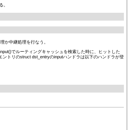
なる。
処理か中継処理を行なう。
route_input()でルーティングキャッシュを検索した時に、ヒットした
エントリのstruct dst_entryのinputハンドラは以下のハンドラが登