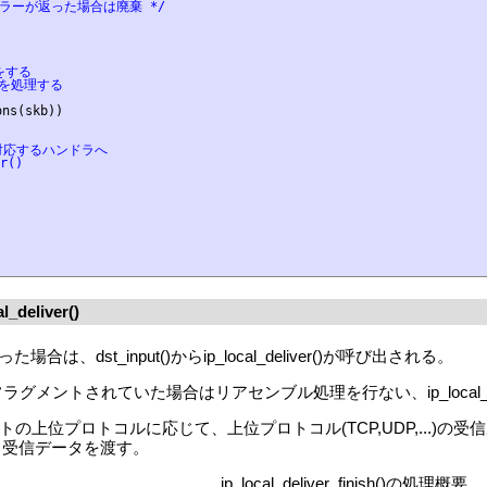
エラーが返った場合は廃棄 */
する

ンを処理する

ns(skb))

応するハンドラへ 

()

deliver()
dst_input()からip_local_deliver()が呼び出される。
ットがフラグメントされていた場合はリアセンブル処理を行ない、ip_local_deli
sh()ではIPパケットの上位プロトコルに応じて、上位プロトコル(TCP,UDP
も受信データを渡す。
ip_local_deliver_finish()の処理概要