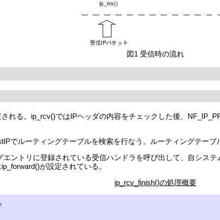
図1 受信時の流れ
渡される。ip_rcv()ではIPヘッダの内容をチェックした後、NF_IP_PRE
パケットのDstIPでルーティングテーブルを検索を行なう。ルーティングテーブ
ルーティングエントリに登録されている受信ハンドラを呼び出して、自シ
にはip_forward()が設定されている。
ip_rcv_finish()の処理概要
/