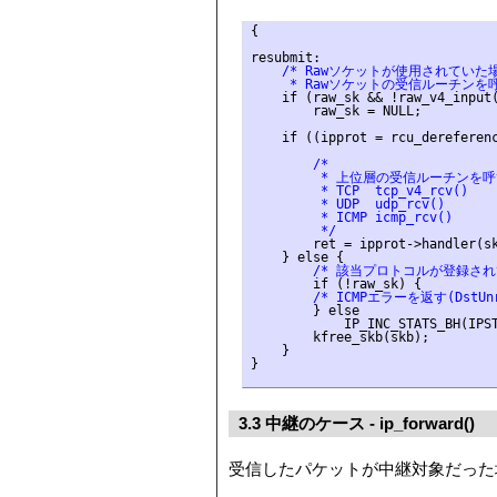
{

    /* Rawソケットが使用されていた場
     * Rawソケットの受信ルーチンを呼
    if (raw_sk && !raw_v4_input(
        raw_sk = NULL;

    if ((ipprot = rcu_dereferenc
        /*
         * 上位層の受信ルーチンを
         * TCP  tcp_v4_rcv()
         * UDP  udp_rcv()
         * ICMP icmp_rcv()
         */
        ret = ipprot->handler(sk
        /* 該当プロトコルが登録され
        /* ICMPエラーを返す(DstUnre
        } else

            IP_INC_STATS_BH(IPST
        kfree_skb(skb);

    }

3.3 中継のケース - ip_forward()
受信したパケットが中継対象だった場合は、d