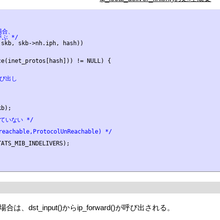
合、

ぶ */
skb, skb->nh.iph, hash))

e(inet_protos[hash])) != NULL) {

呼び出し
b);

ていない */
achable,ProtocolUnReachable) */
ATS_MIB_INDELIVERS);

st_input()からip_forward()が呼び出される。