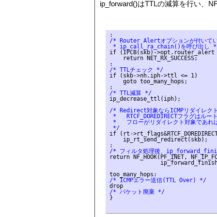
ip_forward()はTTLの減算を行い、N
/* Router Alertオプションが付いて
 * ip_call_ra_chain()を呼び出し *
if (IPCB(skb)->opt.router_alert 
    return NET_RX_SUCCESS;

/* TTLチェック */
if (skb->nh.iph->ttl <= 1)

    goto too_many_hops;

/* TTL減算 */
ip_decrease_ttl(iph);

/* Redirect対象ならICMPリダイレク
 *
   RTCF_DOREDIRECT
フラグはルー
 *   フローがリダイレクト対象であれ
 */
if (rt->rt_flags&RTCF_DOREDIRECT
    ip_rt_send_redirect(skb);

/* フィルタ処理後、ip_forward_fini
return NF_HOOK(PF_INET, NF_IP_FO
               ip_forward_finish
/* ICMPエラー送信(TTL Over) */
/* パケット廃棄 */
}
