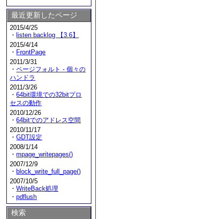
最近更新したページ
2015/4/25
・
listen backlog 【3.6】
2015/4/14
・
FrontPage
2011/3/31
・
ページフォルト - 個々の
ハンドラ
2011/3/26
・
64bit環境での32bitプロ
セスの動作
2010/12/26
・
64bitでのアドレス空間
2010/11/17
・
GDT設定
2008/1/14
・
mpage_writepages()
2007/12/9
・
block_write_full_page()
2007/10/5
・
WriteBack処理
・
pdflush
検索