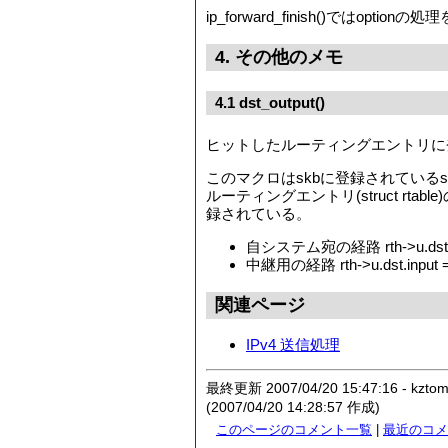
ip_forward_finish()ではop
4. その他のメモ
4.1 dst_output()
ヒットしたルーティングエントリに
このマクロはskbに登録されているskb-
ルーティングエントリ(struct rtabl
録されている。
自システム宛の経路 rth->u.dst.input
中継用の経路 rth->u.dst.input = 
関連ページ
IPv4 送信処理
最終更新 2007/04/20 15:47:16 - kztom
(2007/04/20 14:28:57 作成)
このページのコメント一覧
|
最近のコメ