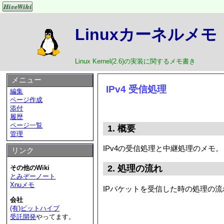
Linuxカーネルメモ
Linux Kernel(2.6)の実装に関するメモ書き
メニュー
IPv4 受信処理
編集
ページ作成
添付
履歴
ページ一覧
1. 概要
管理
IPv4の受信処理と中継処理のメモ。
リンク
2. 処理の流れ
その他のWiki
とみぞーノート
Xnuメモ
IPパケットを受信した時の処理の流
会社
(有)ビットハイブ
受託開発
やってます。