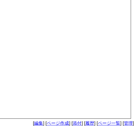
[
編集
] [
ページ作成
] [
添付
] [
履歴
] [
ページ一覧
] [
管理
]