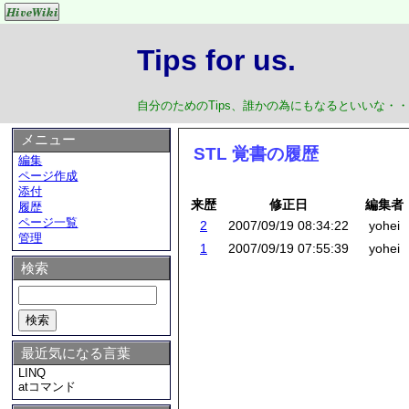
Tips for us.
自分のためのTips、誰かの為にもなるといいな・
メニュー
STL 覚書の履歴
編集
ページ作成
添付
来歴
修正日
編集者
履歴
ページ一覧
2
2007/09/19 08:34:22
yohei
管理
1
2007/09/19 07:55:39
yohei
検索
最近気になる言葉
LINQ
atコマンド