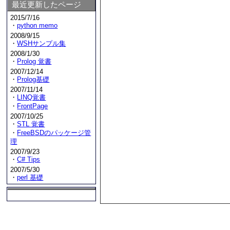
最近更新したページ
2015/7/16
・
python memo
2008/9/15
・
WSHサンプル集
2008/1/30
・
Prolog 覚書
2007/12/14
・
Prolog基礎
2007/11/14
・
LINQ覚書
・
FrontPage
2007/10/25
・
STL 覚書
・
FreeBSDのパッケージ管
理
2007/9/23
・
C# Tips
2007/5/30
・
perl 基礎