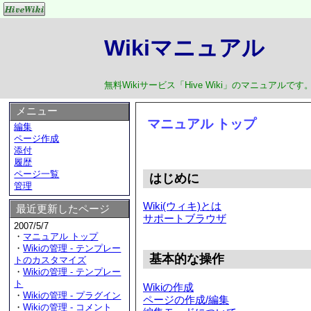
Wikiマニュアル
無料Wikiサービス「Hive Wiki」のマニュアルです
メニュー
マニュアル トップ
編集
ページ作成
添付
履歴
ページ一覧
はじめに
管理
Wiki(ウィキ)とは
最近更新したページ
サポートブラウザ
2007/5/7
・
マニュアル トップ
・
Wikiの管理 - テンプレー
基本的な操作
トのカスタマイズ
・
Wikiの管理 - テンプレー
ト
Wikiの作成
・
Wikiの管理 - プラグイン
ページの作成/編集
・
Wikiの管理 - コメント