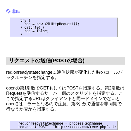
◎ 非IE
    try {

      req = new XMLHttpRequest();

    } catch(e) {

      req = false;

リクエストの送信(POSTの場合)
req.onreadystatechangeに通信状態が変化した時のコールバ
ックルーチンを指定する。
openの第1引数でGETもしくはPOSTを指定する。第2引数は
Requestを受信するサーバー側のスクリプトを指定する。こ
こで指定するURLはクライアントと同一ドメインでないと
open()はエラーとなるので注意。第3引数で通信を非同期で
行なうか否かを指定する。
   req.onreadystatechange = processReqChange;
