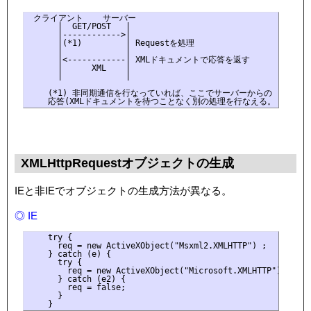
 クライアント    サーバー

      |  GET/POST   |

      |------------>|

      |(*1)         | Requestを処理

      |             |

      |<------------| XMLドキュメントで応答を返す

      |      XML    |

      |             |

    (*1) 非同期通信を行なっていれば、ここでサーバーからの

XMLHttpRequestオブジェクトの生成
IEと非IEでオブジェクトの生成方法が異なる。
◎ IE
    try {

      req = new ActiveXObject("Msxml2.XMLHTTP") ;

    } catch (e) {

      try {

        req = new ActiveXObject("Microsoft.XMLHTTP") ;

      } catch (e2) {

        req = false;

      }
