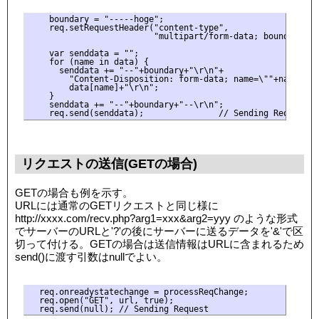
    boundary = "-----hoge";

    req.setRequestHeader("content-type",

                         "multipart/form-data; boundary="+b
    var senddata = "";

    for (name in data) {

      senddata += "--"+boundary+"\r\n"+

        "Content-Disposition: form-data; name=\""+name+"\"\
        data[name]+"\r\n";

    }

    senddata += "--"+boundary+"--\r\n";

リクエストの送信(GETの場合)
GETの場合も例を示す。
URLには通常のGETリクエストと同じ様に
http://xxxx.com/recv.php?arg1=xxx&arg2=yyy のような形式
でサーバーのURLと'?'の後にサーバーに送るデータを'&'で区
切って付ける。GETの場合は送信情報はURLに含まれるため
send()に渡す引数はnullでよい。
  req.onreadystatechange = processReqChange;

  req.open("GET", url, true);
