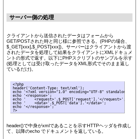
サーバー側の処理
クライアントから送信されたデータはフォームから
GET/POSTされた時と同じ様に参照できる。(PHPの場合、
$_GET[xxx],$_POST[xxx])。サーバーはクライアントから渡
されたデータを処理して結果をクライアントにXMLドキュメ
ントの形式で返す。以下にPHPスクリプトのサンプルを示す
(処理としては受け取ったデータをXML形式でそのまま返し
ているだけ)。
<?php

header('Content-Type: text/xml');

echo '<?xml version="1.0" encoding="UTF-8" standalone="yes"
echo '<response>';

echo '    <request>'.$_POST['request'].'</request>';

echo '    <data>'.$_POST['data'].'</data>';

echo '</response>';

header()で中身がxmlであることを示すHTTPヘッダを作成し
て、以降のecho でドキュメントを返している。