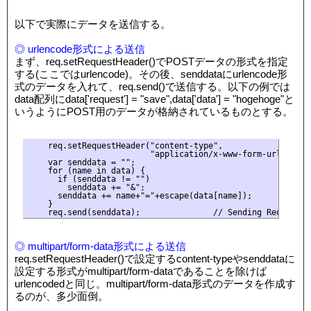
以下で実際にデータを送信する。
◎ urlencode形式による送信
まず、req.setRequestHeader()でPOSTデータの形式を指定
する(ここではurlencode)。その後、senddataにurlencode形
式のデータを入れて、req.send()で送信する。以下の例では
data配列にdata['request'] = "save",data['data'] = "hogehoge"と
いうようにPOST用のデータが格納されているものとする。
    req.setRequestHeader("content-type",

                         "application/x-www-form-urlencode
    var senddata = "";

    for (name in data) {

      if (senddata != "")

        senddata += "&";

      senddata += name+"="+escape(data[name]);

    }

◎ multipart/form-data形式による送信
req.setRequestHeader()で設定するcontent-typeやsenddataに
設定する形式がmultipart/form-dataであることを除けば
urlencodedと同じ。multipart/form-data形式のデータを作成す
るのが、多少面倒。