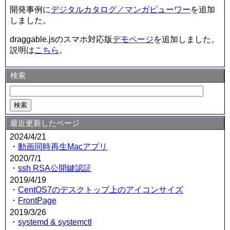
開発事例に
デジタルカタログ／マンガビューワー
を追加
しました。
draggable.jsのスマホ対応版
デモページ
を追加しました。
説明は
こちら
。
検索
最近更新したページ
2024/4/21
・
動画同時再生Macアプリ
2020/7/1
・
ssh RSA公開鍵認証
2019/4/19
・
CentOS7のデスクトップ上のアイコンサイズ
・
FrontPage
2019/3/26
・
systemd & systemctl