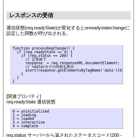
レスポンスの受信
通信状態(req.readyState)が変化するとonreadystatechangeに
設定した関数が呼び出される。
function processReqChange() {

  if (req.readyState == 4) {

    if (req.status == 200) {

      // 正常終了

      response  = req.responseXML.documentElement;

      // <data>タグの内容を表示

      alert(response.getElementsByTagName('data')[0].firstC
    }

  }

[関連プロパティ]
req.readyState 通信状態
0 = uninitialized

1 = loading

2 = loaded

3 = interactive

req.status サーバーから返されたステータスコード(200 -