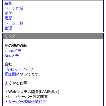
編集
ページ作成
添付
履歴
ページ一覧
管理
リンク
その他のWiki
Linuxメモ
Xnuメモ
会社
(有)ビットハイブ
受託開発
やってます。
よくやる仕事
・Webシステム開発(LAMP環境)
・Linuxサーバー設定関連
・
サーバー移転作業代行