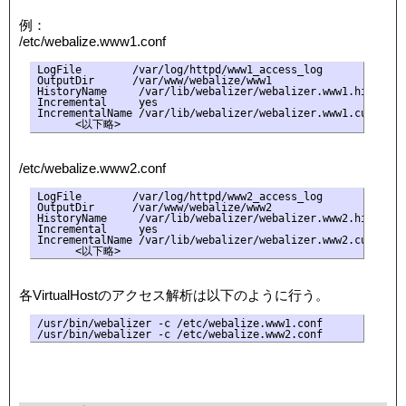
例：
/etc/webalize.www1.conf
LogFile        /var/log/httpd/www1_access_log

OutputDir      /var/www/webalize/www1

HistoryName     /var/lib/webalizer/webalizer.www1.hist

Incremental     yes

IncrementalName /var/lib/webalizer/webalizer.www1.current

/etc/webalize.www2.conf
LogFile        /var/log/httpd/www2_access_log

OutputDir      /var/www/webalize/www2

HistoryName     /var/lib/webalizer/webalizer.www2.hist

Incremental     yes

IncrementalName /var/lib/webalizer/webalizer.www2.current

各VirtualHostのアクセス解析は以下のように行う。
/usr/bin/webalizer -c /etc/webalize.www1.conf
