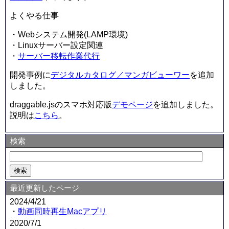
よくやる仕事
・Webシステム開発(LAMP環境)
・Linuxサーバー設定関連
・
サーバー移転作業代行
開発事例に
デジタルカタログ／マンガビューワー
を追加
しました。
draggable.jsのスマホ対応版
デモページ
を追加しました。
説明は
こちら
。
検索
最近更新したページ
2024/4/21
・
動画同時再生Macアプリ
2020/7/1