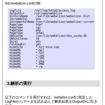
/etc/webalizer.confの例
LogFile        /var/log/httpd/access_log

OutputDir      /var/www/webalize

HistoryName     /var/lib/webalizer/webalizer.hist

Incremental     yes

IncrementalName /var/lib/webalizer/webalizer.current

PageType        htm*

PageType        cgi

PageType        php

PageType        shtml

DNSCache        /var/lib/webalizer/dns_cache.db

DNSChildren     10

Quiet           yes

FoldSeqErr      yes

HideSite        *.bit-hive.com

HideURL         *.gif

HideURL         *.GIF

HideURL         *.jpg

HideURL         *.JPG

HideURL         *.png

HideURL         *.PNG

3.解析の実行
以下のコマンドを実行すれば、webalize.confに指定した
LogFileからデータを読み込んで解析結果をOutputDirに吐き