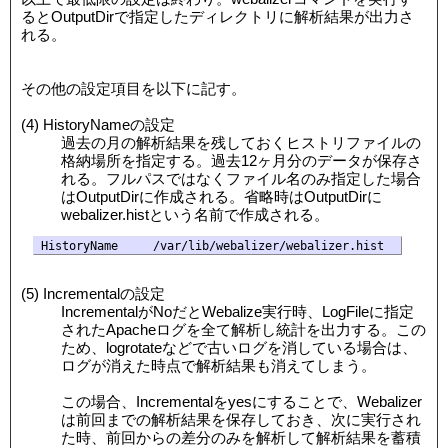
るとOutputDirで指定したディレクトリに解析結果が出力さ
れる。
その他の設定項目を以下に記す。
(4) HistoryNameの設定
過去の月の解析結果を残しておくヒストリファイルの
格納場所を指定する。過去12ヶ月分のデータが保存さ
れる。フルパスではなくファイル名のみ指定した場合
はOutputDirに作成される。省略時はOutputDirに
webalizer.histという名前で作成される。
(5) Incrementalの設定
IncrementalがNoだとWebalize実行時、LogFileに指定
されたApacheログを全て解析し統計を出力する。この
ため、logrotateなどで古いログを消している場合は、
ログが消えた時点で解析結果も消えてしまう。
この場合、Incrementalをyesにすることで、Webalizer
は前回までの解析結果を保存しておき、次に実行され
た時、前回からの差分のみを解析して解析結果を蓄積