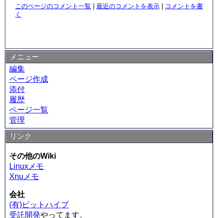
このページのコメント一覧
|
最近のコメントを表示
|
コメントを書
く
メニュー
編集
ページ作成
添付
履歴
ページ一覧
管理
リンク
その他のWiki
Linuxメモ
Xnuメモ
会社
(有)ビットハイブ
受託開発
やってます。