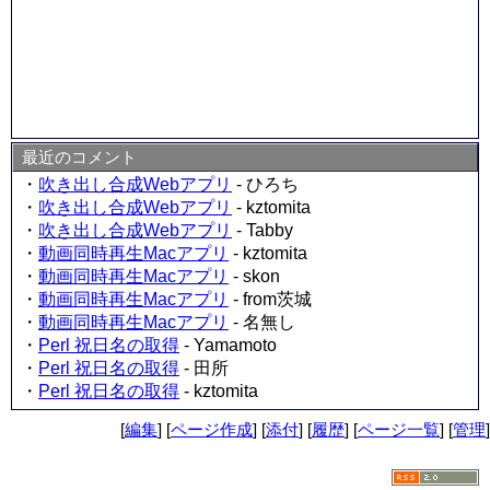
最近のコメント
・
吹き出し合成Webアプリ
- ひろち
・
吹き出し合成Webアプリ
- kztomita
・
吹き出し合成Webアプリ
- Tabby
・
動画同時再生Macアプリ
- kztomita
・
動画同時再生Macアプリ
- skon
・
動画同時再生Macアプリ
- from茨城
・
動画同時再生Macアプリ
- 名無し
・
Perl 祝日名の取得
- Yamamoto
・
Perl 祝日名の取得
- 田所
・
Perl 祝日名の取得
- kztomita
[
編集
] [
ページ作成
] [
添付
] [
履歴
] [
ページ一覧
] [
管理
]