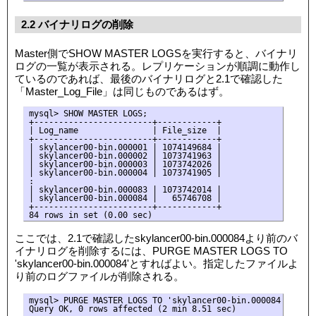
2.2 バイナリログの削除
Master側でSHOW MASTER LOGSを実行すると、バイナリ
ログの一覧が表示される。レプリケーションが順調に動作し
ているのであれば、最後のバイナリログと2.1で確認した
「Master_Log_File」は同じものであるはず。
mysql> SHOW MASTER LOGS;

+------------------------+------------+

| Log_name               | File_size  |

+------------------------+------------+

| skylancer00-bin.000001 | 1074149684 |

| skylancer00-bin.000002 | 1073741963 |

| skylancer00-bin.000003 | 1073742026 |

| skylancer00-bin.000004 | 1073741905 |

:

| skylancer00-bin.000083 | 1073742014 |

| skylancer00-bin.000084 |   65746708 |

+------------------------+------------+

84 rows in set (0.00 sec)
ここでは、2.1で確認したskylancer00-bin.000084より前のバ
イナリログを削除するには、PURGE MASTER LOGS TO
'skylancer00-bin.000084'とすればよい。指定したファイルよ
り前のログファイルが削除される。
mysql> PURGE MASTER LOGS TO 'skylancer00-bin.000084';

Query OK, 0 rows affected (2 min 8.51 sec)
