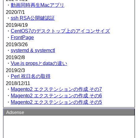
・
動画同時再生Macアプリ
2020/7/1
・
ssh RSA公開鍵認証
2019/4/19
・
CentOS7のデスクトップ上のアイコンサイズ
・
FrontPage
2019/3/26
・
systemd & systemctl
2019/2/8
・
Vue.js propsとdataの違い
2019/2/3
・
Perl 祝日名の取得
2018/12/11
・
Magento2 エクステンションの作成 その7
・
Magento2 エクステンションの作成 その6
・
Magento2 エクステンションの作成 その5
Adsense