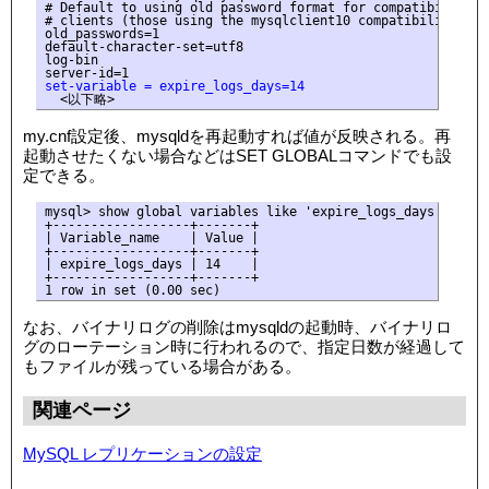
# Default to using old password format for compatibility wi
# clients (those using the mysqlclient10 compatibility pack
old_passwords=1

default-character-set=utf8

log-bin

set-variable = expire_logs_days=14
  <以下略>
my.cnf設定後、mysqldを再起動すれば値が反映される。再
起動させたくない場合などはSET GLOBALコマンドでも設
定できる。
mysql> show global variables like 'expire_logs_days';

+------------------+-------+

| Variable_name    | Value |

+------------------+-------+

| expire_logs_days | 14    |

+------------------+-------+

1 row in set (0.00 sec)
なお、バイナリログの削除はmysqldの起動時、バイナリロ
グのローテーション時に行われるので、指定日数が経過して
もファイルが残っている場合がある。
関連ページ
MySQL レプリケーションの設定