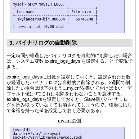
mysql> SHOW MASTER LOGS;

+------------------------+------------+

| Log_name               | File_size  |

+------------------------+------------+

| skylancer00-bin.000084 |   65746708 |

+------------------------+------------+

3. バイナリログの自動削除
一定時間が経過したバイナリログを自動的に削除したい場合
は、システム変数'expire_logs_days'を設定することで実現で
きる。
expire_logs_daysに日数を設定しておくと、設定された日数
が経過したバイナリログは自動的に削除される。2週間で削
除したい場合は以下のようにmy.cnfを書いておけばよい。デ
フォルト値は0でこれは削除を行わないことを意味する。
expire_logs_daysを設定しておくと、Slave側がバイナリロ
グを読み取っていなくても消されてしまうので、環境に応じ
て余裕を持った値を設定しておく必要がある。
my.cnfの例
[mysqld]

datadir=/var/lib/mysql

socket=/var/lib/mysql/mysql.sock
