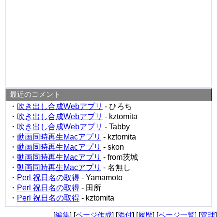
最近のコメント
・
吹き出し合成Webアプリ
- ひろち
・
吹き出し合成Webアプリ
- kztomita
・
吹き出し合成Webアプリ
- Tabby
・
動画同時再生Macアプリ
- kztomita
・
動画同時再生Macアプリ
- skon
・
動画同時再生Macアプリ
- from茨城
・
動画同時再生Macアプリ
- 名無し
・
Perl 祝日名の取得
- Yamamoto
・
Perl 祝日名の取得
- 田所
・
Perl 祝日名の取得
- kztomita
[
編集
] [
ページ作成
] [
添付
] [
履歴
] [
ページ一覧
] [
管理
]