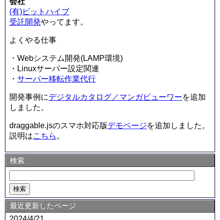
会社
(有)ビットハイブ
受託開発
やってます。
よくやる仕事
・Webシステム開発(LAMP環境)
・Linuxサーバー設定関連
・
サーバー移転作業代行
開発事例に
デジタルカタログ／マンガビューワー
を追加
しました。
draggable.jsのスマホ対応版
デモページ
を追加しました。
説明は
こちら
。
検索
最近更新したページ
2024/4/21