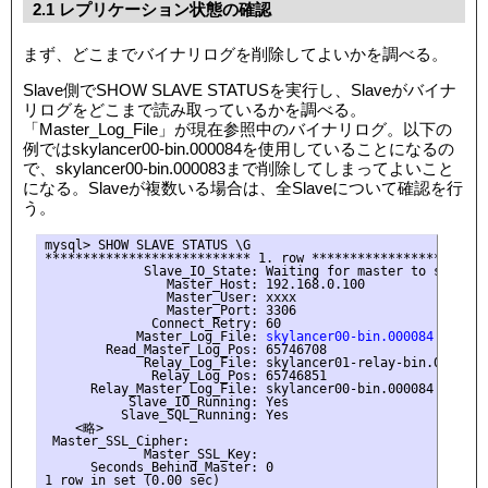
2.1 レプリケーション状態の確認
まず、どこまでバイナリログを削除してよいかを調べる。
Slave側でSHOW SLAVE STATUSを実行し、Slaveがバイナ
リログをどこまで読み取っているかを調べる。
「Master_Log_File」が現在参照中のバイナリログ。以下の
例ではskylancer00-bin.000084を使用していることになるの
で、skylancer00-bin.000083まで削除してしまってよいこと
になる。Slaveが複数いる場合は、全Slaveについて確認を行
う。
mysql> SHOW SLAVE STATUS \G

*************************** 1. row ************************
             Slave_IO_State: Waiting for master to send eve
                Master_Host: 192.168.0.100

                Master_User: xxxx

                Master_Port: 3306

              Connect_Retry: 60

            Master_Log_File: 
skylancer00-bin.000084
        Read_Master_Log_Pos: 65746708

             Relay_Log_File: skylancer01-relay-bin.000362

              Relay_Log_Pos: 65746851

      Relay_Master_Log_File: skylancer00-bin.000084

           Slave_IO_Running: Yes

          Slave_SQL_Running: Yes

    <略>

 Master_SSL_Cipher:

             Master_SSL_Key:

      Seconds_Behind_Master: 0

1 row in set (0.00 sec)