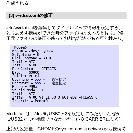
作成される。
(3) wvdial.confの修正
/etc/wvdial.cnfを編集してダイアルアップ情報を設定する。
とりあえず接続ができた時のファイルは以下のとおり。(修
正元ファイルの修正が残って無駄な記述がある可能性あり)
[Modem0]

Modem = /dev/ttyUSB2

SetVolume = 0

Dial Command = ATDT

Init1 = ATZ

Init3 = ATM0

FlowControl = CRTSCTS

Baud = 460800

[Dialer Prin]

Username =
 xxx
 <-- 適宜指定

Password =
 xxx
 <-- 適宜指定

Phone = *99#

Stupid Mode = 1

Init1 = ATZ

Init2 = ATQ0 V1 E1 S0=0 &C1 &D2 +FCLASS=0

Inherits = Modem0

Modemには、/dev/ttyUSB0〜2を設定してみたが、なぜか
ttyUSB2でしか接続できなかった。(NO CARRIERになる)
上記の設定後、GNOMEのsystem-config-networkから接続で