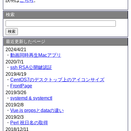
説明は
こちら
。
検索
最近更新したページ
2024/4/21
・
動画同時再生Macアプリ
2020/7/1
・
ssh RSA公開鍵認証
2019/4/19
・
CentOS7のデスクトップ上のアイコンサイズ
・
FrontPage
2019/3/26
・
systemd & systemctl
2019/2/8
・
Vue.js propsとdataの違い
2019/2/3
・
Perl 祝日名の取得
2018/12/11