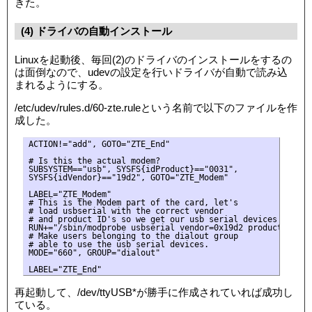
きた。
(4) ドライバの自動インストール
Linuxを起動後、毎回(2)のドライバのインストールをするの
は面倒なので、udevの設定を行いドライバが自動で読み込
まれるようにする。
/etc/udev/rules.d/60-zte.ruleという名前で以下のファイルを作
成した。
ACTION!="add", GOTO="ZTE_End"

# Is this the actual modem?

SUBSYSTEM=="usb", SYSFS{idProduct}=="0031",

SYSFS{idVendor}=="19d2", GOTO="ZTE_Modem"

LABEL="ZTE_Modem"

# This is the Modem part of the card, let's

# load usbserial with the correct vendor

# and product ID's so we get our usb serial devices

RUN+="/sbin/modprobe usbserial vendor=0x19d2 product=0x0031
# Make users belonging to the dialout group

# able to use the usb serial devices.

MODE="660", GROUP="dialout"

再起動して、/dev/ttyUSB*が勝手に作成されていれば成功し
ている。