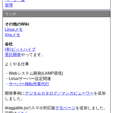
管理
リンク
その他のWiki
Linuxメモ
Xnuメモ
会社
(有)ビットハイブ
受託開発
やってます。
よくやる仕事
・Webシステム開発(LAMP環境)
・Linuxサーバー設定関連
・
サーバー移転作業代行
開発事例に
デジタルカタログ／マンガビューワー
を追加
しました。
draggable.jsのスマホ対応版
デモページ
を追加しました。