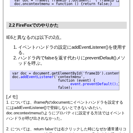
 var doc = frames['frameID'].document;  ('frameID'はifram
 doc.oncontextmenu = function () {return false;}
2.2 FireFoxでのやりかた
IE6と異なるのは以下の2点。
イベントハンドラの設定にaddEventListener()を使用す
る。
ハンドラ内でfalseを返す代わりにpreventDefault()メソ
ッドを呼ぶ。
var doc = document.getElementById('frameID').contentDocume
doc.
addEventListener
('contextmenu',
                      function (event) {
event.preventDefault();
},
                      false);
[メモ]
1. については、iframe内のdocumentにイベントハンドラを設定する
にはaddEventListener()で登録しないとできないみたい。
doc.oncontextmenuのようにプロパティに設定する方法ではイベント
ハンドラが呼び出されなかった。
2. については、return falseでは
右クリックした時になぜか通常通りコ