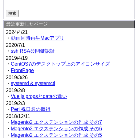
最近更新したページ
2024/4/21
・
動画同時再生Macアプリ
2020/7/1
・
ssh RSA公開鍵認証
2019/4/19
・
CentOS7のデスクトップ上のアイコンサイズ
・
FrontPage
2019/3/26
・
systemd & systemctl
2019/2/8
・
Vue.js propsとdataの違い
2019/2/3
・
Perl 祝日名の取得
2018/12/11
・
Magento2 エクステンションの作成 その7
・
Magento2 エクステンションの作成 その6
・
Magento2 エクステンションの作成 その5