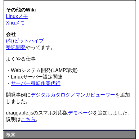
その他のWiki
Linuxメモ
Xnuメモ
会社
(有)ビットハイブ
受託開発
やってます。
よくやる仕事
・Webシステム開発(LAMP環境)
・Linuxサーバー設定関連
・
サーバー移転作業代行
開発事例に
デジタルカタログ／マンガビューワー
を追加
しました。
draggable.jsのスマホ対応版
デモページ
を追加しました。
説明は
こちら
。
検索