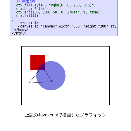
// 円弧(円)
  ctx.fillStyle = "rgba(0, 0, 200, 0.5)";
  ctx.beginPath();
  ctx.arc(100, 100, 50, 0, 2*Math.PI, true);
  ctx.fill();
}
    </script>

   <canvas id="canvas" width="300" height="200" style="bor
 </body>

</html>
上記のJavascriptで描画したグラフィック