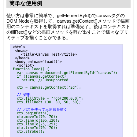
簡単な使用例
使い方は非常に簡単で、getElementById()でcanvasタグの
DOM Nodeを取得して、canvas.getContext()メソッドで描画
用のコンテキストを取得すれば準備完了。後はコンテキスト
のfillRect()などの描画メソッドを呼び出すことで様々なプリ
ミティブを描くことができる。
<html>

 <head>

    <title>Canvas Test</title>

 </head>

 <body onload="load()">

function load() {
  var canvas = document.getElementById("canvas");
  if (!canvas.getContext)
    return; // Unsupported
  ctx = canvas.getContext("2d");
// 矩形
  ctx.fillStyle = "rgb(200,0,0)";
  ctx.fillRect (30, 30, 50, 50);
// パスを使って三角形を描く
  ctx.beginPath();
  ctx.moveTo(70, 70);
  ctx.lineTo(105,120);
  ctx.lineTo(25,125);
  ctx.lineTo(70, 70);
  ctx.stroke();