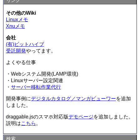
リンク
その他のWiki
Linuxメモ
Xnuメモ
会社
(有)ビットハイブ
受託開発
やってます。
よくやる仕事
・Webシステム開発(LAMP環境)
・Linuxサーバー設定関連
・
サーバー移転作業代行
開発事例に
デジタルカタログ／マンガビューワー
を追加
しました。
draggable.jsのスマホ対応版
デモページ
を追加しました。
説明は
こちら
。
検索