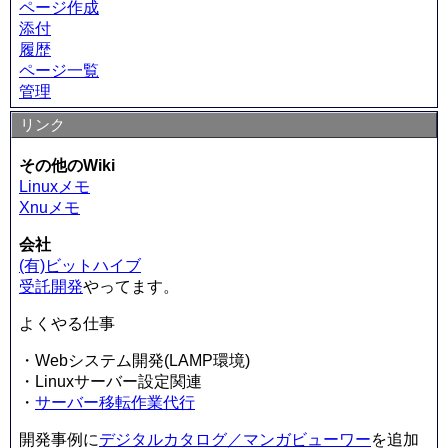
ページ作成
添付
履歴
ページ一覧
管理
リンク
その他のWiki
Linuxメモ
Xnuメモ
会社
(有)ビットハイブ
受託開発
やってます。
よくやる仕事
・Webシステム開発(LAMP環境)
・Linuxサーバー設定関連
・
サーバー移転作業代行
開発事例に
デジタルカタログ／マンガビューワー
を追加