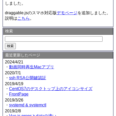
しました。
draggable.jsのスマホ対応版
デモページ
を追加しました。
説明は
こちら
。
検索
最近更新したページ
2024/4/21
・
動画同時再生Macアプリ
2020/7/1
・
ssh RSA公開鍵認証
2019/4/19
・
CentOS7のデスクトップ上のアイコンサイズ
・
FrontPage
2019/3/26
・
systemd & systemctl
2019/2/8
・
Vue.js propsとdataの違い