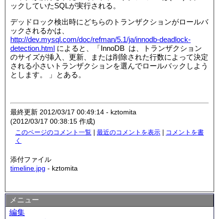
ックしていたSQLが実行される。
デッドロック検出時にどちらのトランザクションがロールバ
ックされるかは、
http://dev.mysql.com/doc/refman/5.1/ja/innodb-deadlock-
detection.html
によると、「InnoDB は、トランザクション
のサイズが挿入、更新、または削除された行数によって決定
される小さいトランザクションを選んでロールバックしよう
とします。 」とある。
最終更新 2012/03/17 00:49:14 - kztomita
(2012/03/17 00:38:15 作成)
このページのコメント一覧
|
最近のコメントを表示
|
コメントを書
く
添付ファイル
timeline.jpg
- kztomita
メニュー
編集