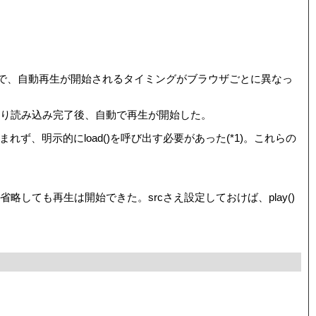
ようで、自動再生が開始されるタイミングがブラウザごとに異なっ
み込みが始まり読み込み完了後、自動で再生が開始した。
ルは読み込まれず、明示的にload()を呼び出す必要があった(*1)。これらの
load()を省略しても再生は開始できた。srcさえ設定しておけば、play()