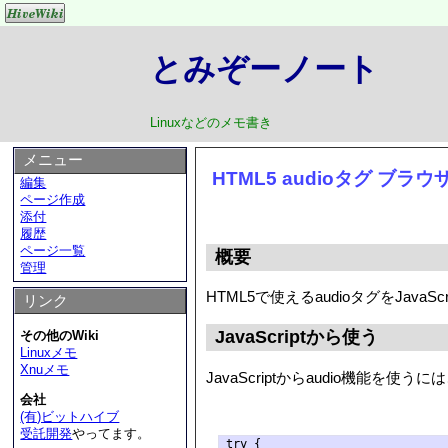
とみぞーノート
Linuxなどのメモ書き
メニュー
HTML5 audioタグ ブラ
編集
ページ作成
添付
履歴
ページ一覧
概要
管理
HTML5で使えるaudioタグをJav
リンク
JavaScriptから使う
その他のWiki
Linuxメモ
Xnuメモ
JavaScriptからaudio機能を使
会社
(有)ビットハイブ
受託開発
やってます。
try {
