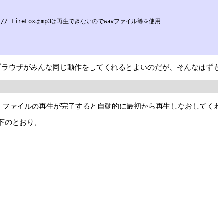
     // FireFoxはmp3は再生できないのでwavファイル等を使用

いるブラウザがみんな同じ動作をしてくれるとよいのだが、そんなはず
おくと、ファイルの再生が完了すると自動的に最初から再生しなおしてく
以下のとおり。