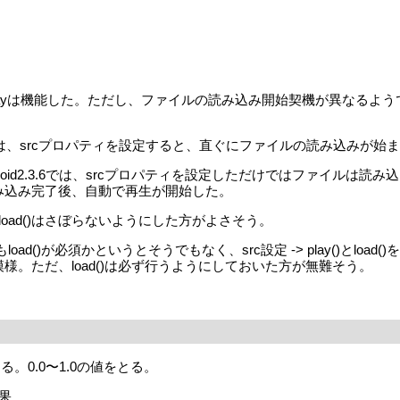
playは機能した。ただし、ファイルの読み込み開始契機が異なる
.1,Chrome16では、srcプロパティを設定すると、直ぐにファイルの読
OS4),Android2.3.6では、srcプロパティを設定しただけではファイ
の読み込み完了後、自動で再生が開始した。
oad()はさぼらないようにした方がよさそう。
動再生時にもload()が必須かというとそうでもなく、src設定 -> play()と
る模様。ただ、load()は必ず行うようにしておいた方が無難そう。
る。0.0〜1.0の値をとる。
結果