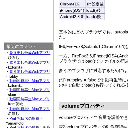
Chrome16
src設定後
iPhone(iOS4)
load()後
Android2.3.6
load()後
基本的にどのブラウザでも、auto
た。
最近のコメント
IE9,FireFox8,Safari5
・
吹き出し合成Webアプリ
一方、FireFox3.6,iPhone(i
- ひろち
ブラウザではload()でファイル
・
吹き出し合成Webアプリ
- kztomita
多くのブラウザに対応するためにはl
・
吹き出し合成Webアプリ
- Tabby
(*1) autoplay = falseで手
・
動画同時再生Macアプリ
の中で自動でload()も行ってくれ
- kztomita
・
動画同時再生Macアプリ
- skon
・
動画同時再生Macアプリ
- from茨城
volumeプロパティ
・
動画同時再生Macアプリ
- 名無し
volumeプロパティで音量を調整でき
・
Perl 祝日名の取得
-
Yamamoto
表3 volumeプロパティの動作確認
・
Perl 祝日名の取得
- 田所