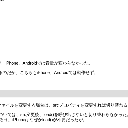
してみたが、iPhone、Androidでは音量が変わらなかった。
のだが、こちらもiPhone、Androidでは動作せず。
、再生中のファイルを変更する場合は、srcプロパティを変更すれば切り替わ
id 2.3.6については、src変更後、load()を呼び出さないと切り替わ
iPhoneはなぜかload()が不要だったが。