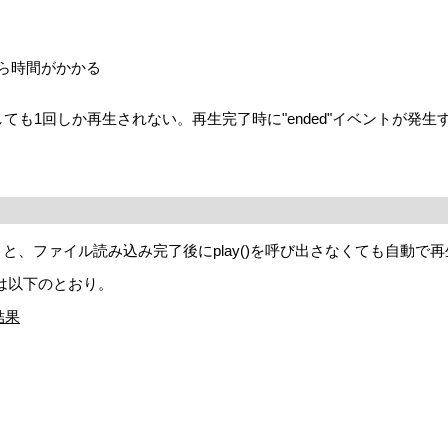
たら時間がかかる
op=trueにしても1回しか再生されない。再生完了時に"ended"イ
しておくと、ファイル読み込み完了後にplay()を呼び出さなくても自動
果は以下のとおり。
結果