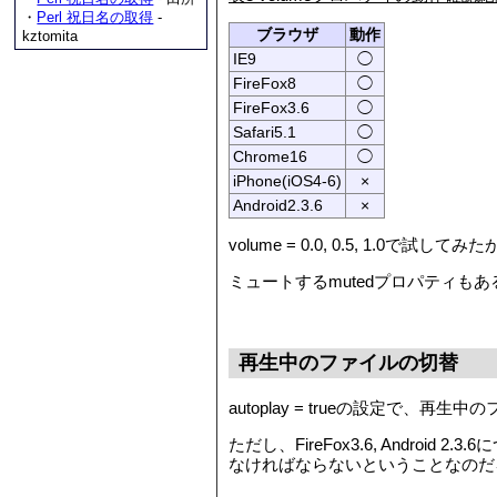
・
Perl 祝日名の取得
-
ブラウザ
動作
kztomita
IE9
◯
FireFox8
◯
FireFox3.6
◯
Safari5.1
◯
Chrome16
◯
iPhone(iOS4-6)
×
Android2.3.6
×
volume = 0.0, 0.5, 1.0で試
ミュートするmutedプロパティもある
再生中のファイルの切替
autoplay = trueの設定で
ただし、FireFox3.6, Andro
なければならないということなのだろう。