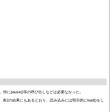
る。特にpause()等の呼び出しなどは必要なかった。
らなかった。表2の結果にもあるとおり、読み込みには明示的にload()をし