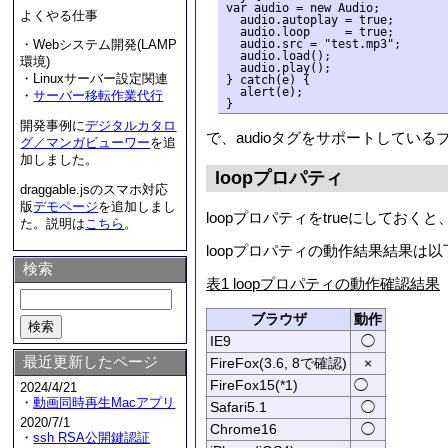
var audio = new Audio;

よくやる仕事
  audio.autoplay = true;

  audio.loop     = true;

  audio.src = "test.mp3";  
・Webシステム開発(LAMP
  audio.load();

環境)
  audio.play();

・Linuxサーバー設定関連
} catch(e) {

  alert(e);

・
サーバー移転作業代行
開発事例に
デジタルカタロ
で、audioタグをサポートして
グ／マンガビューワー
を追
加しました。
loopプロパティ
draggable.jsのスマホ対応
版
デモページ
を追加しまし
loopプロパティをtrueにして
た。説明は
こちら
。
loopプロパティの動作結果結果は
検索
表1 loopプロパティの動作確認結果
ブラウザ
動作
IE9
◯
最近更新したページ
FireFox(3.6, 8で確認)
×
FireFox15(*1)
◯
2024/4/21
・
動画同時再生Macアプリ
Safari5.1
◯
2020/7/1
Chrome16
◯
・
ssh RSA公開鍵認証