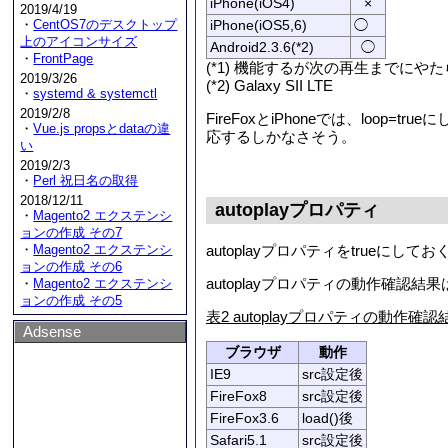
iPhone(iOS4)
×
2019/4/19
・
CentOS7のデスクトップ
iPhone(iOS5,6)
◯
上のアイコンサイズ
Android2.3.6(*2)
◯
・
FrontPage
(*1) 機能するが次の再生までにや
2019/3/26
(*2) Galaxy SII LTE
・
systemd & systemctl
2019/2/8
FireFoxとiPhoneでは、lo
・
Vue.js propsとdataの違
応するしかなさそう。
い
2019/2/3
・
Perl 祝日名の取得
2018/12/11
autoplayプロパティ
・
Magento2 エクステンシ
ョンの作成 その7
autoplayプロパティをtrueに
・
Magento2 エクステンシ
ョンの作成 その6
autoplayプロパティの動作確認結
・
Magento2 エクステンシ
ョンの作成 その5
表2 autoplayプロパティの動作確認
Adsense
ブラウザ
動作
IE9
src設定後
FireFox8
src設定後
FireFox3.6
load()後
Safari5.1
src設定後