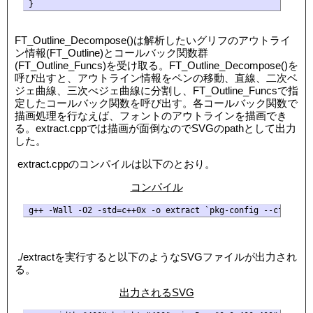
}
FT_Outline_Decompose()は解析したいグリフのアウトライ
ン情報(FT_Outline)とコールバック関数群
(FT_Outline_Funcs)を受け取る。FT_Outline_Decompose()を
呼び出すと、アウトライン情報をペンの移動、直線、二次ベ
ジェ曲線、三次べジェ曲線に分割し、FT_Outline_Funcsで指
定したコールバック関数を呼び出す。各コールバック関数で
描画処理を行なえば、フォントのアウトラインを描画でき
る。extract.cppでは描画が面倒なのでSVGのpathとして出力
した。
extract.cppのコンパイルは以下のとおり。
コンパイル
g++ -Wall -O2 -std=c++0x -o extract `pkg-config --cflags f
./extractを実行すると以下のようなSVGファイルが出力され
る。
出力されるSVG