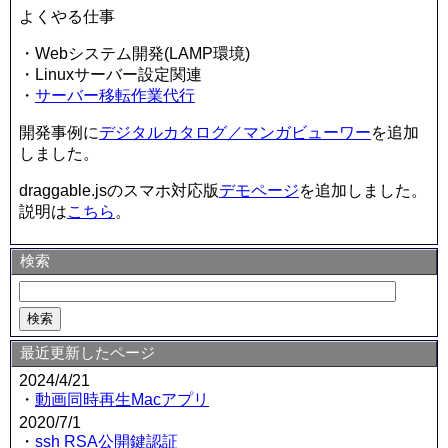
よくやる仕事
・Webシステム開発(LAMP環境)
・Linuxサーバー設定関連
・
サーバー移転作業代行
開発事例に
デジタルカタログ／マンガビューワー
を追加
しました。
draggable.jsのスマホ対応版
デモページ
を追加しました。
説明は
こちら
。
検索
最近更新したページ
2024/4/21
・
動画同時再生Macアプリ
2020/7/1
・
ssh RSA公開鍵認証