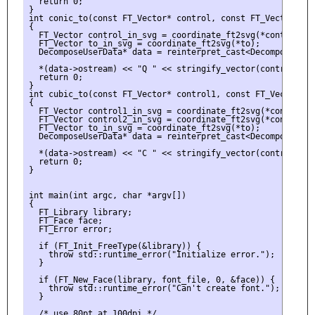
  return 0;

}

int conic_to(const FT_Vector* control, const FT_Vector* to,
{

  FT_Vector control_in_svg = coordinate_ft2svg(*control);

  FT_Vector to_in_svg = coordinate_ft2svg(*to);

  DecomposeUserData* data = reinterpret_cast<DecomposeUserD
  *(data->ostream) << "Q " << stringify_vector(control_in_
  return 0;

}

int cubic_to(const FT_Vector* control1, const FT_Vector* c
{

  FT_Vector control1_in_svg = coordinate_ft2svg(*control1);
  FT_Vector control2_in_svg = coordinate_ft2svg(*control2);
  FT_Vector to_in_svg = coordinate_ft2svg(*to);

  DecomposeUserData* data = reinterpret_cast<DecomposeUserD
  *(data->ostream) << "C " << stringify_vector(control1_in
  return 0;

}

int main(int argc, char *argv[])

{

  FT_Library library;

  FT_Face face;

  FT_Error error;

  if (FT_Init_FreeType(&library)) {

    throw std::runtime_error("Initialize error.");

  }

  if (FT_New_Face(library, font_file, 0, &face)) {

    throw std::runtime_error("Can't create font.");

  }

  /* use 80pt at 100dpi */
