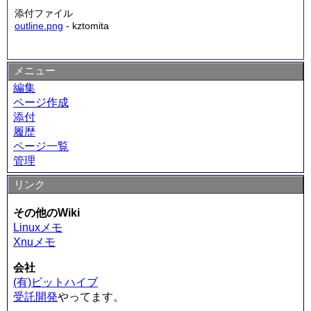
添付ファイル
outline.png
- kztomita
メニュー
編集
ページ作成
添付
履歴
ページ一覧
管理
リンク
その他のWiki
Linuxメモ
Xnuメモ
会社
(有)ビットハイブ
受託開発
やってます。