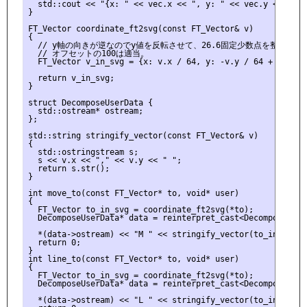
  std::cout << "{x: " << vec.x << ", y: " << vec.y << "}" <
}

FT_Vector coordinate_ft2svg(const FT_Vector& v)

{

  // y軸の向きが逆なのでy値を反転させて、26.6固定少数点を整数化。

  // オフセットの100は適当。

  FT_Vector v_in_svg = {x: v.x / 64, y: -v.y / 64 + 100};

  return v_in_svg;

}

struct DecomposeUserData {

  std::ostream* ostream;

};

std::string stringify_vector(const FT_Vector& v)

{

  std::ostringstream s;

  s << v.x << "," << v.y << " ";

  return s.str();

}

int move_to(const FT_Vector* to, void* user)

{

  FT_Vector to_in_svg = coordinate_ft2svg(*to);

  DecomposeUserData* data = reinterpret_cast<DecomposeUserD
  *(data->ostream) << "M " << stringify_vector(to_in_svg);

  return 0;

}

int line_to(const FT_Vector* to, void* user)

{

  FT_Vector to_in_svg = coordinate_ft2svg(*to);

  DecomposeUserData* data = reinterpret_cast<DecomposeUserD
  *(data->ostream) << "L " << stringify_vector(to_in_svg);
