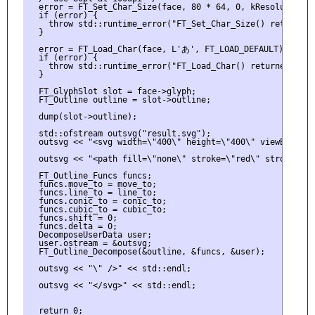
  error = FT_Set_Char_Size(face, 80 * 64, 0, kResolution, 0
  if (error) {

    throw std::runtime_error("FT_Set_Char_Size() returned e
  }

  error = FT_Load_Char(face, L'あ', FT_LOAD_DEFAULT);

  if (error) {

    throw std::runtime_error("FT_Load_Char() returned error
  }

  FT_GlyphSlot slot = face->glyph;

  FT_Outline outline = slot->outline;

  dump(slot->outline);

  std::ofstream outsvg("result.svg");

  outsvg << "<svg width=\"400\" height=\"400\" viewBox=\"0
  outsvg << "<path fill=\"none\" stroke=\"red\" stroke-widt
  FT_Outline_Funcs funcs;

  funcs.move_to = move_to;

  funcs.line_to = line_to;

  funcs.conic_to = conic_to;

  funcs.cubic_to = cubic_to;

  funcs.shift = 0;

  funcs.delta = 0;

  DecomposeUserData user;

  user.ostream = &outsvg;

  FT_Outline_Decompose(&outline, &funcs, &user);

  outsvg << "\" />" << std::endl;

  outsvg << "</svg>" << std::endl;

  return 0;
