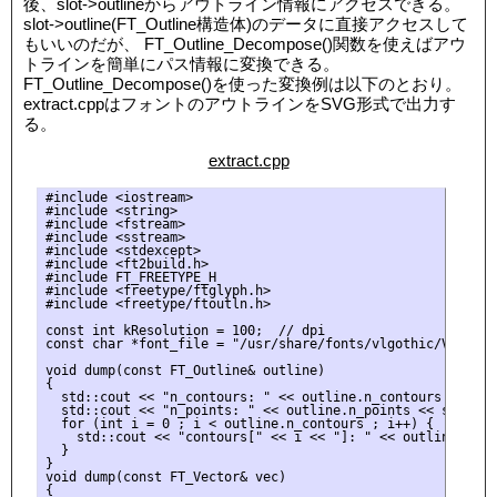
後、slot->outlineからアウトライン情報にアクセスできる。
slot->outline(FT_Outline構造体)のデータに直接アクセスして
もいいのだが、 FT_Outline_Decompose()関数を使えばアウ
トラインを簡単にパス情報に変換できる。
FT_Outline_Decompose()を使った変換例は以下のとおり。
extract.cppはフォントのアウトラインをSVG形式で出力す
る。
extract.cpp
#include <iostream>

#include <string>

#include <fstream>

#include <sstream>

#include <stdexcept>

#include <ft2build.h>

#include FT_FREETYPE_H

#include <freetype/ftglyph.h>

#include <freetype/ftoutln.h>

const int kResolution = 100;  // dpi

const char *font_file = "/usr/share/fonts/vlgothic/VL-Goth
void dump(const FT_Outline& outline)

{

  std::cout << "n_contours: " << outline.n_contours << std:
  std::cout << "n_points: " << outline.n_points << std::end
  for (int i = 0 ; i < outline.n_contours ; i++) {

    std::cout << "contours[" << i << "]: " << outline.cont
  }

}

void dump(const FT_Vector& vec)

{
