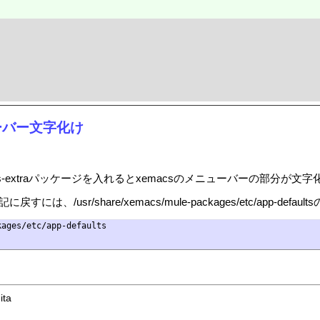
ニューバー文字化け
ackages-extraパッケージを入れるとxemacsのメニューバーの部分が
/usr/share/xemacs/mule-packages/etc/app-defa
ages/etc/app-defaults

ita