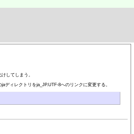
文字化けしてしまう。
ultsのjaディレクトリをja_JP.UTF-8へのリンクに変更する。