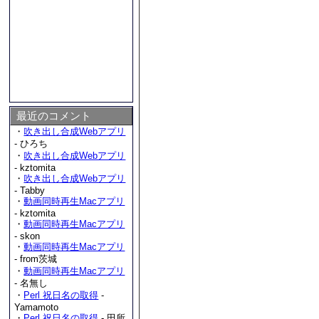
最近のコメント
・
吹き出し合成Webアプリ
- ひろち
・
吹き出し合成Webアプリ
- kztomita
・
吹き出し合成Webアプリ
- Tabby
・
動画同時再生Macアプリ
- kztomita
・
動画同時再生Macアプリ
- skon
・
動画同時再生Macアプリ
- from茨城
・
動画同時再生Macアプリ
- 名無し
・
Perl 祝日名の取得
-
Yamamoto
・
Perl 祝日名の取得
- 田所