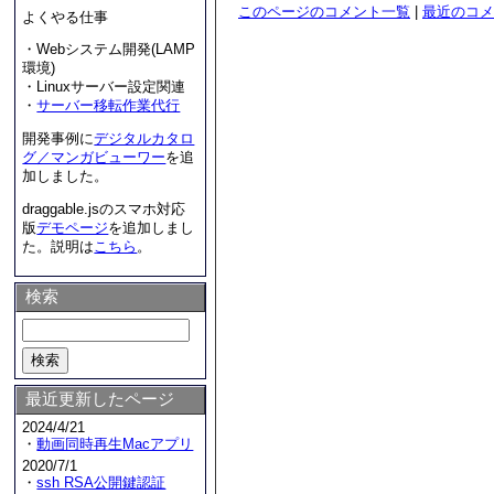
このページのコメント一覧
|
最近のコメ
よくやる仕事
・Webシステム開発(LAMP
環境)
・Linuxサーバー設定関連
・
サーバー移転作業代行
開発事例に
デジタルカタロ
グ／マンガビューワー
を追
加しました。
draggable.jsのスマホ対応
版
デモページ
を追加しまし
た。説明は
こちら
。
検索
最近更新したページ
2024/4/21
・
動画同時再生Macアプリ
2020/7/1
・
ssh RSA公開鍵認証