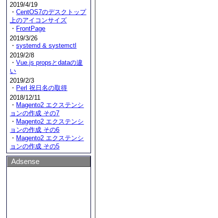
2019/4/19
・
CentOS7のデスクトップ
上のアイコンサイズ
・
FrontPage
2019/3/26
・
systemd & systemctl
2019/2/8
・
Vue.js propsとdataの違
い
2019/2/3
・
Perl 祝日名の取得
2018/12/11
・
Magento2 エクステンシ
ョンの作成 その7
・
Magento2 エクステンシ
ョンの作成 その6
・
Magento2 エクステンシ
ョンの作成 その5
Adsense