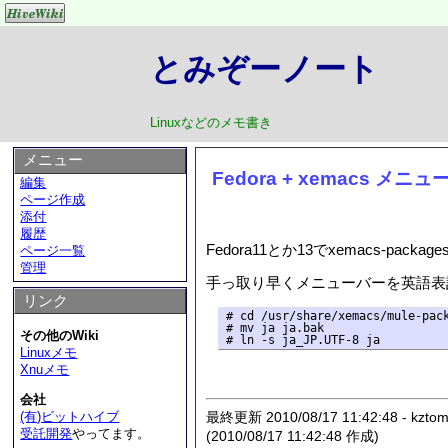
とみぞーノート
Linuxなどのメモ書き
メニュー
Fedora + xemacs メ
編集
ページ作成
添付
履歴
Fedora11とか13でxemacs-p
ページ一覧
管理
手っ取り早くメニューバーを英語表記に戻すには、
リンク
# cd /usr/share/xemacs/mule-pack
# mv ja ja.bak

その他のWiki
Linuxメモ
Xnuメモ
会社
最終更新 2010/08/17 11:42:48 - kztom
(有)ビットハイブ
受託開発
やってます。
(2010/08/17 11:42:48 作成)