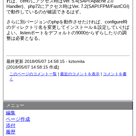
れば、cent7にアクセス時はVer. 5.4(SAPI:Apache 2.0
Handler)、php72にアクセス時はVer. 7.2(SAPI:FPM/FastCGI)
で動作しているのが確認できるはず。
さらに別バージョンのphpを動作させたければ、configure時
のディレクトリ名を変更してインストール＆設定していけば
よい。listenポートをデフォルトの9000からずらしたりの調
整は必要となる。
最終更新 2018/05/07 14:58:15 - kztomita
(2018/05/07 14:58:15 作成)
このページのコメント一覧
|
最近のコメントを表示
|
コメントを書
く
メニュー
編集
ページ作成
添付
履歴