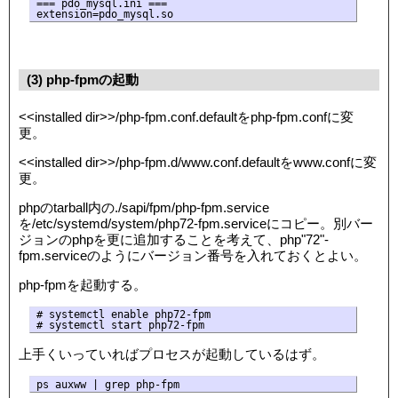
=== pdo_mysql.ini ===

extension=pdo_mysql.so
(3) php-fpmの起動
<<installed dir>>/php-fpm.conf.defaultをphp-fpm.confに変
更。
<<installed dir>>/php-fpm.d/www.conf.defaultをwww.confに変
更。
phpのtarball内の./sapi/fpm/php-fpm.service
を/etc/systemd/system/php72-fpm.serviceにコピー。別バー
ジョンのphpを更に追加することを考えて、php"72"-
fpm.serviceのようにバージョン番号を入れておくとよい。
php-fpmを起動する。
# systemctl enable php72-fpm

# systemctl start php72-fpm
上手くいっていればプロセスが起動しているはず。
ps auxww | grep php-fpm