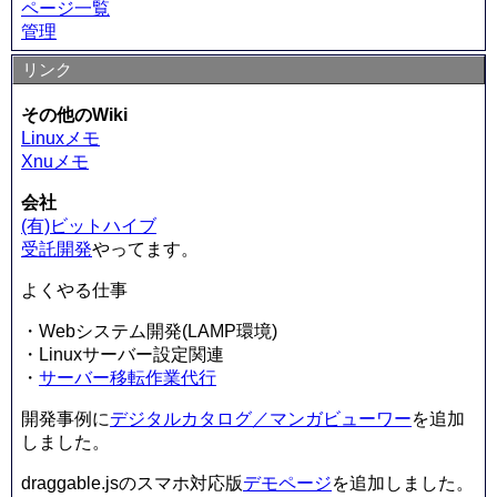
ページ一覧
管理
リンク
その他のWiki
Linuxメモ
Xnuメモ
会社
(有)ビットハイブ
受託開発
やってます。
よくやる仕事
・Webシステム開発(LAMP環境)
・Linuxサーバー設定関連
・
サーバー移転作業代行
開発事例に
デジタルカタログ／マンガビューワー
を追加
しました。
draggable.jsのスマホ対応版
デモページ
を追加しました。