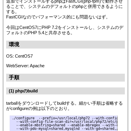
追加でインストールするphpはFastCGI(php-fpm)で動作させ
ることで、システムのデフォルトのphpと併用できるように
する。
FastCGIなのでパフォーマンス的にも問題ないはず。
今回はCentOS7にPHP 7.2をインストールし、システムのデ
フォルトのPHP 5.4と共存させる。
環境
OS: CentOS7
WebServer: Apache
手順
(1) phpのbuild
tarballをダウンロードしてbuildする。細かい手順は省略する
がconfigureの例は以下のとおり。
./configure  --prefix=/usr/local/php72 --with-config-file-
  --with-config-file-scan-dir=/usr/local/php72/etc/php.d --
  --enable-mbstring=shared --enable-mbregex --with-curl=sha
  --with-pdo-mysql=shared,mysqlnd --with-gd=shared,/usr/lo