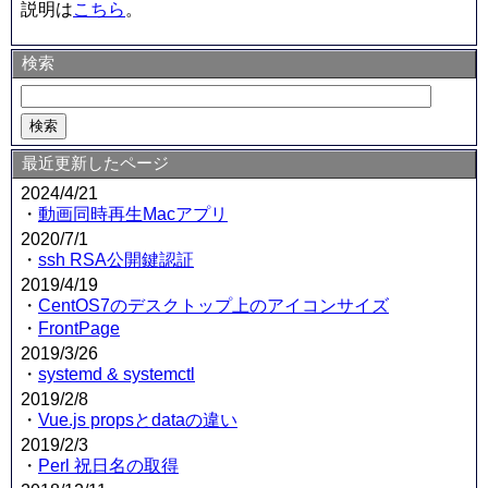
説明は
こちら
。
検索
最近更新したページ
2024/4/21
・
動画同時再生Macアプリ
2020/7/1
・
ssh RSA公開鍵認証
2019/4/19
・
CentOS7のデスクトップ上のアイコンサイズ
・
FrontPage
2019/3/26
・
systemd & systemctl
2019/2/8
・
Vue.js propsとdataの違い
2019/2/3
・
Perl 祝日名の取得