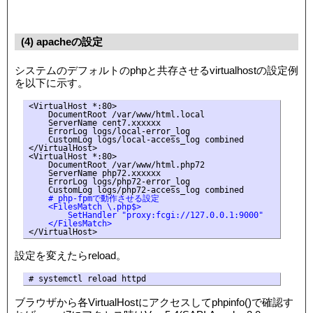
(4) apacheの設定
システムのデフォルトのphpと共存させるvirtualhostの設定例
を以下に示す。
<VirtualHost *:80>

    DocumentRoot /var/www/html.local

    ServerName cent7.xxxxxx

    ErrorLog logs/local-error_log

    CustomLog logs/local-access_log combined

</VirtualHost>

<VirtualHost *:80>

    DocumentRoot /var/www/html.php72

    ServerName php72.xxxxxx

    ErrorLog logs/php72-error_log

    # php-fpmで動作させる設定
    <FilesMatch \.php$>
        SetHandler "proxy:fcgi://127.0.0.1:9000"
    </FilesMatch>
</VirtualHost>
設定を変えたらreload。
# systemctl reload httpd
ブラウザから各VirtualHostにアクセスしてphpinfo()で確認す