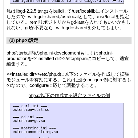
configure: error: Unable to find libgd.(a|so) >= 2.1.0 any
私はlibgd-2.2.5.tar.gzをbuildして/usr/local/libにインストール
したので--with-gd=shared,/usr/localとして、/usr/localを指定
している。remiリポジトリからgd-lastを入れてもいいかもし
れない。gdが不要なら--with-gd=sharedを外してもよい。
(2) phpの設定
phpのtarball内のphp.ini-developmentもしくはphp.ini-
productionを<<installed dir>>/etc/php.iniにコピーして、適宜
編集する。
<<installed dir>>/etc/php.dに以下のファイルを作成して拡張
モジュールを有効にする。これは上記configure例に対するも
のなので、configureに応じて調整すること。
php.d/以下の作成する設定ファイルの例
=== curl.ini ===

extension=curl.so

=== gd.ini ===

extension=gd.so

=== mbstring.ini ===

extension=mbstring.so
