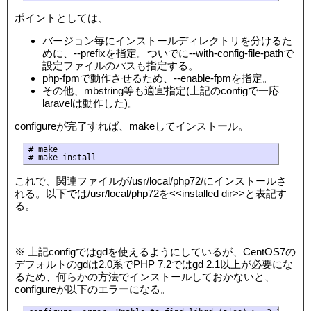
ポイントとしては、
バージョン毎にインストールディレクトリを分けるた
めに、--prefixを指定。ついでに--with-config-file-pathで
設定ファイルのパスも指定する。
php-fpmで動作させるため、--enable-fpmを指定。
その他、mbstring等も適宜指定(上記のconfigで一応
laravelは動作した)。
configureが完了すれば、makeしてインストール。
# make

# make install
これで、関連ファイルが/usr/local/php72/にインストールさ
れる。以下では/usr/local/php72を<<installed dir>>と表記す
る。
※ 上記configではgdを使えるようにしているが、CentOS7の
デフォルトのgdは2.0系でPHP 7.2ではgd 2.1以上が必要にな
るため、何らかの方法でインストールしておかないと、
configureが以下のエラーになる。