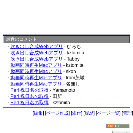
最近のコメント
・
吹き出し合成Webアプリ
- ひろち
・
吹き出し合成Webアプリ
- kztomita
・
吹き出し合成Webアプリ
- Tabby
・
動画同時再生Macアプリ
- kztomita
・
動画同時再生Macアプリ
- skon
・
動画同時再生Macアプリ
- from茨城
・
動画同時再生Macアプリ
- 名無し
・
Perl 祝日名の取得
- Yamamoto
・
Perl 祝日名の取得
- 田所
・
Perl 祝日名の取得
- kztomita
[
編集
] [
ページ作成
] [
添付
] [
履歴
] [
ページ一覧
] [
管理
]