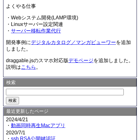
よくやる仕事
・Webシステム開発(LAMP環境)
・Linuxサーバー設定関連
・
サーバー移転作業代行
開発事例に
デジタルカタログ／マンガビューワー
を追加
しました。
draggable.jsのスマホ対応版
デモページ
を追加しました。
説明は
こちら
。
検索
最近更新したページ
2024/4/21
・
動画同時再生Macアプリ
2020/7/1
・
ssh RSA公開鍵認証