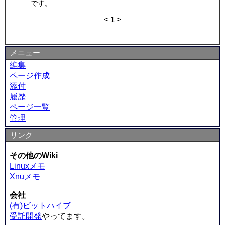
です。
<
1
>
メニュー
編集
ページ作成
添付
履歴
ページ一覧
管理
リンク
その他のWiki
Linuxメモ
Xnuメモ
会社
(有)ビットハイブ
受託開発
やってます。