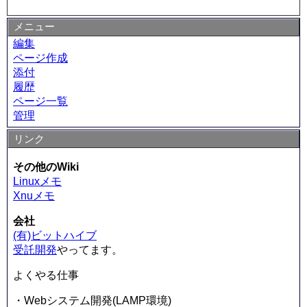
メニュー
編集
ページ作成
添付
履歴
ページ一覧
管理
リンク
その他のWiki
Linuxメモ
Xnuメモ
会社
(有)ビットハイブ
受託開発
やってます。
よくやる仕事
・Webシステム開発(LAMP環境)