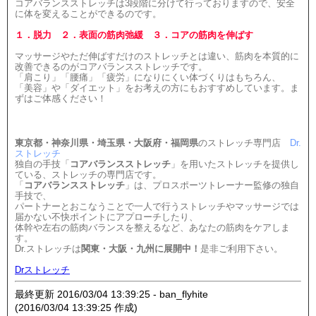
コアバランスストレッチは3段階に分けて行っておりますので、安全
に体を変えることができるのです。
１．脱力 ２．表面の筋肉弛緩 ３．コアの筋肉を伸ばす
マッサージやただ伸ばすだけのストレッチとは違い、筋肉を本質的に
改善できるのがコアバランスストレッチです。
「肩こり」「腰痛」「疲労」になりにくい体づくりはもちろん、
「美容」や「ダイエット」をお考えの方にもおすすめしています。ま
ずはご体感ください！
東京都・神奈川県・埼玉県・大阪府・福岡県
のストレッチ専門店
Dr.
ストレッチ
独自の手技「
コアバランスストレッチ
」を用いたストレッチを提供し
ている、ストレッチの専門店です。
「
コアバランスストレッチ
」は、プロスポーツトレーナー監修の独自
手技で、
パートナーとおこなうことで一人で行うストレッチやマッサージでは
届かない不快ポイントにアプローチしたり、
体幹や左右の筋肉バランスを整えるなど、あなたの筋肉をケアしま
す。
Dr.ストレッチは
関東・大阪・九州に展開中！
是非ご利用下さい。
Drストレッチ
最終更新 2016/03/04 13:39:25 - ban_flyhite
(2016/03/04 13:39:25 作成)