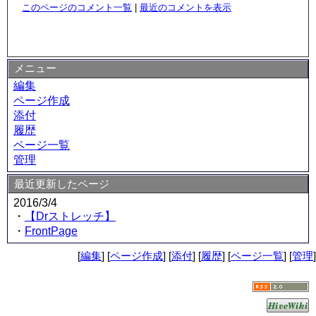
このページのコメント一覧
|
最近のコメントを表示
メニュー
編集
ページ作成
添付
履歴
ページ一覧
管理
最近更新したページ
2016/3/4
・
【Drストレッチ】
・
FrontPage
[
編集
] [
ページ作成
] [
添付
] [
履歴
] [
ページ一覧
] [
管理
]