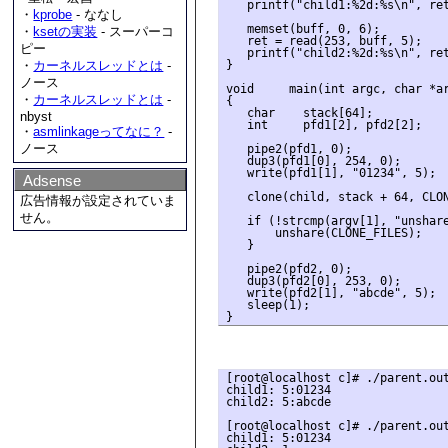
   printf("child1:%2d:%s\n", ret
・
kprobe
- ななし
   memset(buff, 0, 6);

・
ksetの実装
- スーパーコ
   ret = read(253, buff, 5);

ピー
   printf("child2:%2d:%s\n", ret
}

・
カーネルスレッドとは
-
ノース
void     main(int argc, char *ar
・
カーネルスレッドとは
-
{

   char    stack[64];

nbyst
   int     pfd1[2], pfd2[2];

・
asmlinkageってなに？
-
ノース
   pipe2(pfd1, 0);

   dup3(pfd1[0], 254, 0);

   write(pfd1[1], "01234", 5);

Adsense
   clone(child, stack + 64, CLON
広告情報が設定されていま
せん。
   if (!strcmp(argv[1], "unshare
       unshare(CLONE_FILES);

   }

   pipe2(pfd2, 0);

   dup3(pfd2[0], 253, 0);

   write(pfd2[1], "abcde", 5);

   sleep(1);

[root@localhost c]# ./parent.out
child1: 5:01234

child2: 5:abcde

[root@localhost c]# ./parent.out
child1: 5:01234            