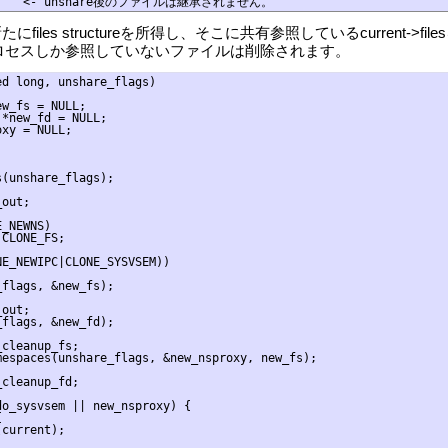
で新たにfiles structureを所得し、そこに共有参照しているcurrent->file
身のプロセスしか参照していないファイルは削除されます。
d long, unshare_flags)

w_fs = NULL;

*new_fd = NULL;

xy = NULL;

(unshare_flags);

out;

_NEWNS)

CLONE_FS;

E_NEWIPC|CLONE_SYSVSEM))

flags, &new_fs);

out;

flags, &new_fd);

cleanup_fs;

espaces(unshare_flags, &new_nsproxy, new_fs);

cleanup_fd;

o_sysvsem || new_nsproxy) {



current);
