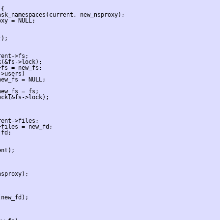
{

sk_namespaces(current, new_nsproxy);

xy = NULL;

);

ent->fs;

(&fs->lock);

fs = new_fs;

>users)

ew_fs = NULL;

ew_fs = fs;

ck(&fs->lock);

ent->files;

files = new_fd;

fd;

nt);

sproxy);

new_fd);
