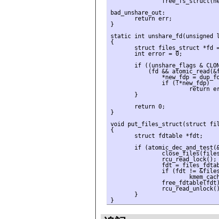
               free_fs_struct(ne
bad_unshare_out:

       return err;

}

static int unshare_fd(unsigned l
{

       struct files_struct *fd =
       int error = 0;

       if ((unshare_flags & CLON
           (fd && atomic_read(&f
               *new_fdp = dup_fd
               if (!*new_fdp)

                       return er
       }

       return 0;

}

void put_files_struct(struct fil
{

       struct fdtable *fdt;

       if (atomic_dec_and_test(&
               close_files(files
               rcu_read_lock();

               fdt = files_fdtab
               if (fdt != &files
                       kmem_cach
               free_fdtable(fdt)
               rcu_read_unlock()
       }
