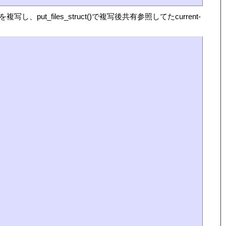
sを複写し、put_files_struct()で複写後共有参照してたcurrent-