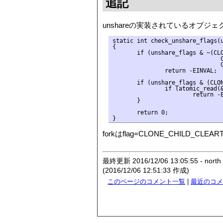
追記
unshareの実装されているオブジ
static int check_unshare_flags(u
{

       if (unshare_flags & ~(CLO
                               C
                               C
               return -EINVAL;

       if (unshare_flags & (CLON
               if (atomic_read(&
                       return -E
       }

       return 0;

forkはflag=CLONE_CHILD_CL
最終更新 2016/12/06 13:05:55 - north
(2016/12/06 12:51:33 作成)
このページのコメント一覧
|
最近のコメ