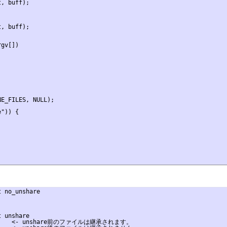
, buff);

, buff);

gv[])

E_FILES, NULL);

")) {

 no_unshare

 unshare

        <- unshare前のファイルは継承されます。
