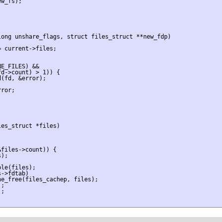
w_fs);

ong unshare_flags, struct files_struct **new_fdp)

 current->files;

E_FILES) &&

d->count) > 1)) {

(fd, &error);

ror;

es_struct *files)

files->count)) {

);

le(files);

->fdtab)

e_free(files_cachep, files);

;

;
