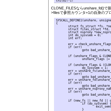
CLONE_FILESならunshare_fd()
>filesで参照カウンタ=1の自
SYSCALL_DEFINE1(unshare, unsigne
{

       struct fs_struct *fs, *ne
       struct files_struct *fd, 
       struct nsproxy *new_nspro
       int do_sysvsem = 0;

       int err;

       err = check_unshare_flags
       if (err)

               goto bad_unshare_
       if (unshare_flags & CLONE
               unshare_flags |= 
       if (unshare_flags & (CLON
               do_sysvsem = 1;

       err = unshare_fs(unshare_
       if (err)

               goto bad_unshare_
       err = unshare_fd(unshare_
       if (err)

               goto bad_unshare_
       err = unshare_nsproxy_nam
       if (err)

               goto bad_unshare_
       if (new_fs || new_fd || d
               if (do_sysvsem) {
                       exit_sem(
               }
