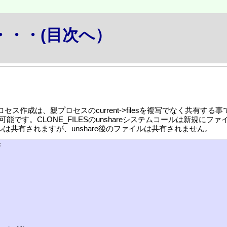
か・・・(目次へ）
による子プロセス作成は、親プロセスのcurrent->filesを複写でな
能です。CLONE_FILESのunshareシステムコールは新規
イルは共有されますが、unshare後のファイルは共有されません。



