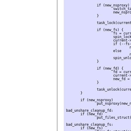
               if (new_nsproxy) 
                       switch_ta
                       new_nspro
               }

               task_lock(current
               if (new_fs) {

                       fs = curr
                       spin_lock
                       current->
                       if (--fs-
                               n
                       else

                               n
                       spin_unlo
               }

               if (new_fd) {

                       fd = curr
                       current->
                       new_fd = 
               }

               task_unlock(curre
       }

       if (new_nsproxy)

               put_nsproxy(new_n
bad_unshare_cleanup_fd:

       if (new_fd)

               put_files_struct(
bad_unshare_cleanup_fs:

       if (new_fs)
