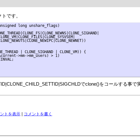
ェクトです。
nsigned long unshare_flags)

NE_THREAD|CLONE_FS|CLONE_NEWNS|CLONE_SIGHAND|

LONE_VM|CLONE_FILES|CLONE_SYSVSEM|

LONE_NEWUTS|CLONE_NEWIPC|CLONE_NEWNET))

E_THREAD | CLONE_SIGHAND | CLONE_VM)) {

current->mm->mm_users) > 1)

INVAL;

EARTID|CLONE_CHILD_SETTID|SIGCHLDでclone()をコール
ントを表示
|
コメントを書く