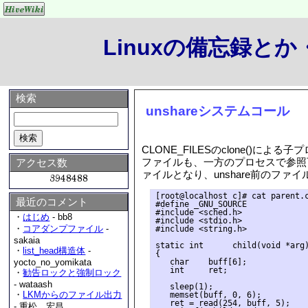
Linuxの備忘録と
検索
unshareシステムコール
CLONE_FILESのclone()
ファイルも、一方のプロセスで参照可
アクセス数
ァイルとなり、unshare前のファ
[root@localhost c]# cat parent.c
最近のコメント
#define _GNU_SOURCE

#include <sched.h>

・
はじめ
- bb8
#include <stdio.h>

・
コアダンプファイル
-
#include <string.h>

sakaia
static int      child(void *arg)
・
list_head構造体
-
{

   char    buff[6];

yocto_no_yomikata
   int     ret;

・
勧告ロックと強制ロック
- wataash
   sleep(1);

・
LKMからのファイル出力
   memset(buff, 0, 6);

   ret = read(254, buff, 5);

- 重松 宏昌