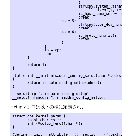
                               }

                               strlcpy(system_utsname.noden
                                       sizeof(system_utsnam
                               ic_host_name_set = 1;

                               break;

                       case 5:

                               strlcpy(user_dev_name, ip, 
                               break;

                       case 6:

                               ic_proto_name(ip);

                               break;

                       }

               }

               ip = cp;

               num++;

       }

       return 1;

}

static int __init nfsaddrs_config_setup(char *addrs)

{

       return ip_auto_config_setup(addrs);

}

__setup("ip=", ip_auto_config_setup);

__setupマクロは以下の様に定義され、
struct obs_kernel_param {

       const char *str;

       int (*setup_func)(char *);

}

#define __init __attribute__ ((__section__ (".text.init")))