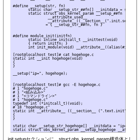
#define __setup(str, fn)                                   
       static char __setup_str_##fn[] __initdata = str;    
       static struct obs_kernel_param __setup_##fn         
                __attribute_used__                         
                __attribute__((__section__(".init.setup")))
               = { __setup_str_##fn, fn }

#define module_init(initfn)                                
       static inline initcall_t __inittest(void)           
       { return initfn; }                                  
       int init_module(void) __attribute__((alias(#initfn))
[root@localhost test]# cat hogehoge.c

static int __init hogehoge(void)

{

}

__setup("ip=", hogehoge);

[root@localhost test]# gcc -E hogehoge.c

# 1 "hogehoge.c"

# 1 "<組み込み>"

# 1 "<コマンドライン>"

# 1 "hogehoge.c"

typedef int (*initcall_t)(void);

# 18 "hogehoge.c"

static int __attribute__ ((__section__ (".text.init"))) hog
{

}

static char __setup_str_hogehoge[] __initdata = "ip="; 

.init.setupセクションに、struct obs_kernel_param構造体とし