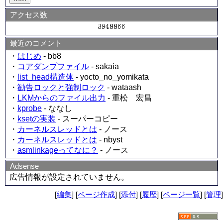
アクセス数
最近のコメント
・
はじめ
- bb8
・
コアダンプファイル
- sakaia
・
list_head構造体
- yocto_no_yomikata
・
勧告ロックと強制ロック
- wataash
・
LKMからのファイル出力
- 重松 宏昌
・
kprobe
- ななし
・
ksetの実装
- スーパーコピー
・
カーネルスレッドとは
- ノース
・
カーネルスレッドとは
- nbyst
・
asmlinkageってなに？
- ノース
Adsense
広告情報が設定されていません。
[
編集
] [
ページ作成
] [
添付
] [
履歴
] [
ページ一覧
] [
管理
]