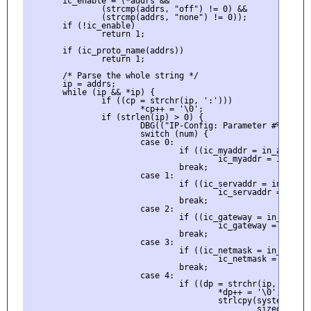
       ic_enable = (*addrs && 

               (strcmp(addrs, "off") != 0) && 

               (strcmp(addrs, "none") != 0));

       if (!ic_enable)

               return 1;

       if (ic_proto_name(addrs))

               return 1;

       /* Parse the whole string */

       ip = addrs;

       while (ip && *ip) {

               if ((cp = strchr(ip, ':')))

                       *cp++ = '\0';

               if (strlen(ip) > 0) {

                       DBG(("IP-Config: Parameter #%d: `%s
                       switch (num) {

                       case 0:

                               if ((ic_myaddr = in_aton(ip
                                       ic_myaddr = INADDR_N
                               break;

                       case 1:

                               if ((ic_servaddr = in_aton(
                                       ic_servaddr = INADDR
                               break;

                       case 2:

                               if ((ic_gateway = in_aton(i
                                       ic_gateway = INADDR_
                               break;

                       case 3:

                               if ((ic_netmask = in_aton(i
                                       ic_netmask = INADDR_
                               break;

                       case 4:

                               if ((dp = strchr(ip, '.'))) 
                                       *dp++ = '\0';

                                       strlcpy(system_utsn
                                               sizeof(syst