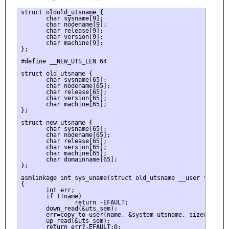
struct oldold_utsname {

       char sysname[9];

       char nodename[9];

       char release[9];

       char version[9];

       char machine[9];

};

#define __NEW_UTS_LEN 64

struct old_utsname {

       char sysname[65];

       char nodename[65];

       char release[65];

       char version[65];

       char machine[65];

};

struct new_utsname {

       char sysname[65];

       char nodename[65];

       char release[65];

       char version[65];

       char machine[65];

       char domainname[65];

};

asmlinkage int sys_uname(struct old_utsname __user * name)

{

       int err;

       if (!name)

               return -EFAULT;

       down_read(&uts_sem);

       err=copy_to_user(name, &system_utsname, sizeof (*nam
       up_read(&uts_sem);

       return err?-EFAULT:0;
