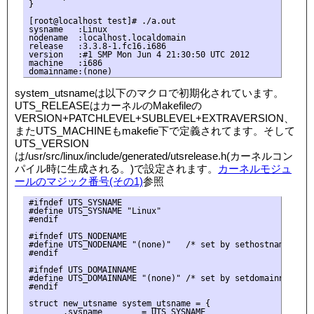
}

[root@localhost test]# ./a.out

sysname   :Linux

nodename  :localhost.localdomain

release   :3.3.8-1.fc16.i686

version   :#1 SMP Mon Jun 4 21:30:50 UTC 2012

machine   :i686

system_utsnameは以下のマクロで初期化されています。
UTS_RELEASEはカーネルのMakefileの
VERSION+PATCHLEVEL+SUBLEVEL+EXTRAVERSION、
またUTS_MACHINEもmakefie下で定義されてます。そして
UTS_VERSION
は/usr/src/linux/include/generated/utsrelease.h(カーネルコン
パイル時に生成される。)で設定されます。
カーネルモジュ
ールのマジック番号(その1)
参照
#ifndef UTS_SYSNAME

#define UTS_SYSNAME "Linux"

#endif

#ifndef UTS_NODENAME

#define UTS_NODENAME "(none)"   /* set by sethostname() */

#endif

#ifndef UTS_DOMAINNAME

#define UTS_DOMAINNAME "(none)" /* set by setdomainname() *
#endif

struct new_utsname system_utsname = {

       .sysname        = UTS_SYSNAME
