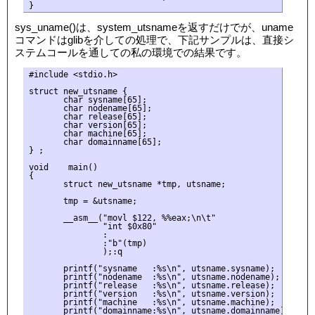
sys_uname()は、system_utsnameを返すだけでが、uname
コマンドはglibを介しての処理で、下記サンプルは、直接シ
ステムコールを通しての私の環境での結果です。
#include <stdio.h>

struct new_utsname {

       char sysname[65];

       char nodename[65];

       char release[65];

       char version[65];

       char machine[65];

       char domainname[65];

} ;

void    main()

{

       struct new_utsname *tmp, utsname;

       tmp = &utsname;

       __asm__("movl $122, %%eax;\n\t"

               "int $0x80"

               :

               :"b"(tmp)

               );:q

       printf("sysname   :%s\n", utsname.sysname);

       printf("nodename  :%s\n", utsname.nodename);

       printf("release   :%s\n", utsname.release);

       printf("version   :%s\n", utsname.version);

       printf("machine   :%s\n", utsname.machine);

       printf("domainname:%s\n", utsname.domainname);
