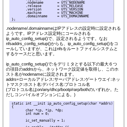
       .nodename       = UTS_NODENAME

       .release        = UTS_RELEASE

       .version        = UTS_VERSION

       .machine        = UTS_MACHINE

       .domainname     = UTS_DOMAINNAME

.nodename/.domainnameはIPアドレスの設定時に設定される
ようです。IPアドレス設定時にコールされる
ip_auto_config_setup()で、設定されるようです。なお
nfsaddrs_config_setup()からも、ip_auto_config_setup()をコ
ールしていますが、これはnfsをルートファイルシステムと
するケースだと思います。
ip_auto_config_setup()で:をデリミタとする以下の最大６つ
の項目のaddrsから、ネットワーク設定値を取得し、このホ
スト名がnodenameに設定されます。
addrs=ローカルアドレス:サーバアドレス:ゲートウエイ:ネッ
トマスク:ホスト名:デバイス名:プロトコル名
(プロトコル名はon/any/dhcp/bootp/rarp/bothのいずれか。た
だしコンパイルオプションによる。)
static int __init ip_auto_config_setup(char *addrs)

{

       char *cp, *ip, *dp;

       int num = 0;

       ic_set_manually = 1;
