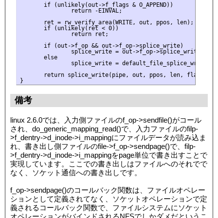
       if (unlikely(out->f_flags & O_APPEND))

               return -EINVAL;

       ret = rw_verify_area(WRITE, out, ppos, len);

       if (unlikely(ret < 0))

               return ret;

       if (out->f_op && out->f_op->splice_write)

               splice_write = out->f_op->splice_write;

       else

               splice_write = default_file_splice_write;

       return splice_write(pipe, out, ppos, len, flags);

備考
linux 2.6.0では、入力側ファイルのf_op->sendfile()がコール
され、do_generic_mapping_read()で、入力ファイルのfilp-
>f_dentry->d_inode->i_mappingにファイルデータが読み込ま
れ、書き出し側ファイルのfile->f_op->sendpage()で、filp-
>f_dentry->d_inode->i_mappingをpage単位で書き出すことで
実現しています。ここでの書き出しはファイルへのそれでで
なく、ソケット通信への書き出しです。
f_op->sendpage()のコールバック関数は、ファイルオペレー
ションとして定義されてなく、ソケットオペレーションで定
義されるコールバック関数で、ファイルシステムにソケット
オペレーションがバインドされるNFSでしかダメだというこ