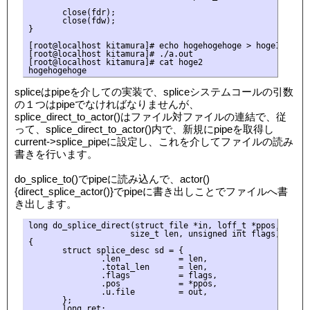
       close(fdr);

       close(fdw);

}

[root@localhost kitamura]# echo hogehogehoge > hoge1

[root@localhost kitamura]# ./a.out

[root@localhost kitamura]# cat hoge2

spliceはpipeを介しての実装で、spliceシステムコールの引数
の１つはpipeでなければなりませんが、
splice_direct_to_actor()はファイル対ファイルの連結で、従
って、splice_direct_to_actor()内で、新規にpipeを取得し
current->splice_pipeに設定し、これを介してファイルの読み
書きを行います。
do_splice_to()でpipeに読み込んで、actor()
{direct_splice_actor()}でpipeに書き出しことでファイルへ書
き出します。
long do_splice_direct(struct file *in, loff_t *ppos, struct
                     size_t len, unsigned int flags)

{

       struct splice_desc sd = {

               .len            = len,

               .total_len      = len,

               .flags          = flags,

               .pos            = *ppos,

               .u.file         = out,

       };

       long ret;
