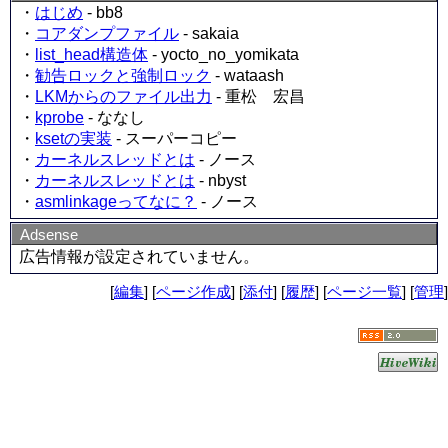
・
はじめ
- bb8
・
コアダンプファイル
- sakaia
・
list_head構造体
- yocto_no_yomikata
・
勧告ロックと強制ロック
- wataash
・
LKMからのファイル出力
- 重松 宏昌
・
kprobe
- ななし
・
ksetの実装
- スーパーコピー
・
カーネルスレッドとは
- ノース
・
カーネルスレッドとは
- nbyst
・
asmlinkageってなに？
- ノース
Adsense
広告情報が設定されていません。
[
編集
] [
ページ作成
] [
添付
] [
履歴
] [
ページ一覧
] [
管理
]