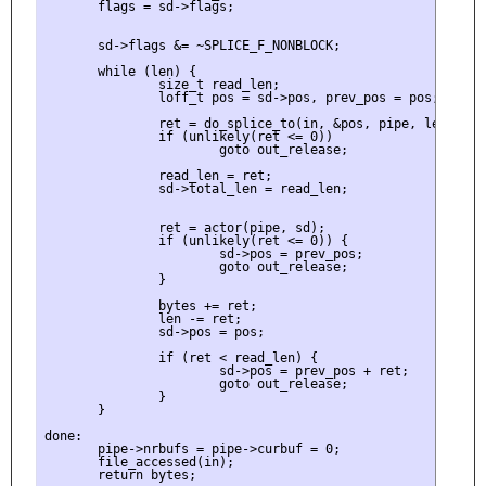
       flags = sd->flags;

       sd->flags &= ~SPLICE_F_NONBLOCK;

       while (len) {

               size_t read_len;

               loff_t pos = sd->pos, prev_pos = pos;

               ret = do_splice_to(in, &pos, pipe, len, flag
               if (unlikely(ret <= 0))

                       goto out_release;

               read_len = ret;

               sd->total_len = read_len;

               ret = actor(pipe, sd);

               if (unlikely(ret <= 0)) {

                       sd->pos = prev_pos;

                       goto out_release;

               }

               bytes += ret;

               len -= ret;

               sd->pos = pos;

               if (ret < read_len) {

                       sd->pos = prev_pos + ret;

                       goto out_release;

               }

       }

done:

       pipe->nrbufs = pipe->curbuf = 0;

       file_accessed(in);

       return bytes;
