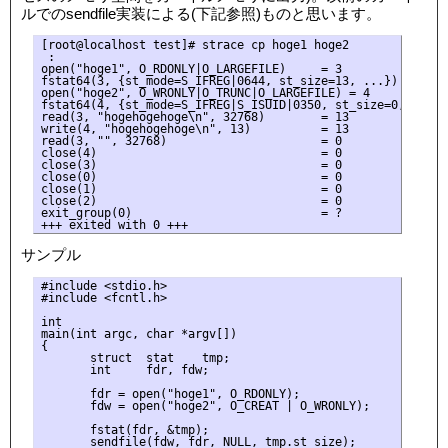
ルでのsendfile実装による(下記参照)ものと思います。
[root@localhost test]# strace cp hoge1 hoge2

 :

open("hoge1", O_RDONLY|O_LARGEFILE)     = 3

fstat64(3, {st_mode=S_IFREG|0644, st_size=13, ...}) = 0

open("hoge2", O_WRONLY|O_TRUNC|O_LARGEFILE) = 4

fstat64(4, {st_mode=S_IFREG|S_ISUID|0350, st_size=0, ...}) 
read(3, "hogehogehoge\n", 32768)        = 13

write(4, "hogehogehoge\n", 13)          = 13

read(3, "", 32768)                      = 0

close(4)                                = 0

close(3)                                = 0

close(0)                                = 0

close(1)                                = 0

close(2)                                = 0

exit_group(0)                           = ?

サンプル
#include <stdio.h>

#include <fcntl.h>

int

main(int argc, char *argv[])

{

       struct  stat    tmp;

       int     fdr, fdw;

       fdr = open("hoge1", O_RDONLY);

       fdw = open("hoge2", O_CREAT | O_WRONLY);

       fstat(fdr, &tmp);

       sendfile(fdw, fdr, NULL, tmp.st_size);
