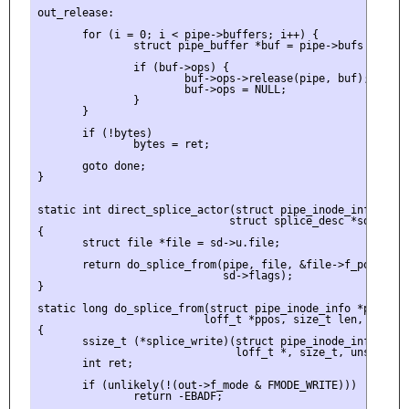
out_release:

       for (i = 0; i < pipe->buffers; i++) {

               struct pipe_buffer *buf = pipe->bufs + i;

               if (buf->ops) {

                       buf->ops->release(pipe, buf);

                       buf->ops = NULL;

               }

       }

       if (!bytes)

               bytes = ret;

       goto done;

}

static int direct_splice_actor(struct pipe_inode_info *pipe
                              struct splice_desc *sd)

{

       struct file *file = sd->u.file;

       return do_splice_from(pipe, file, &file->f_pos, sd->
                             sd->flags);

}

static long do_splice_from(struct pipe_inode_info *pipe, s
                          loff_t *ppos, size_t len, unsigne
{

       ssize_t (*splice_write)(struct pipe_inode_info *, st
                               loff_t *, size_t, unsigned i
       int ret;

       if (unlikely(!(out->f_mode & FMODE_WRITE)))

               return -EBADF;
