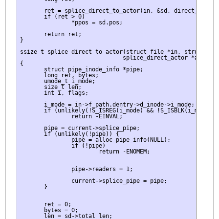
       ret = splice_direct_to_actor(in, &sd, direct_splice_
       if (ret > 0)

               *ppos = sd.pos;

       return ret;

}

ssize_t splice_direct_to_actor(struct file *in, struct spli
                              splice_direct_actor *actor)

{

       struct pipe_inode_info *pipe;

       long ret, bytes;

       umode_t i_mode;

       size_t len;

       int i, flags;

       i_mode = in->f_path.dentry->d_inode->i_mode;

       if (unlikely(!S_ISREG(i_mode) && !S_ISBLK(i_mode)))

               return -EINVAL;

       pipe = current->splice_pipe;

       if (unlikely(!pipe)) {

               pipe = alloc_pipe_info(NULL);

               if (!pipe)

                       return -ENOMEM;

               pipe->readers = 1;

               current->splice_pipe = pipe;

       }

       ret = 0;

       bytes = 0;

       len = sd->total_len;
