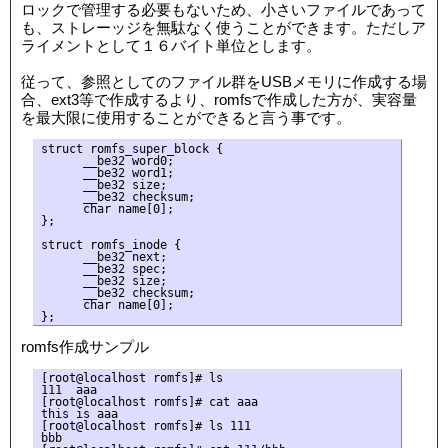
ロックで管理する必要もないため、小さいファイルであって
も、ストレーッジを無駄なく使うことができます。ただしア
ライメントとして１６バイト単位とします。
従って、参照としてのファイル群をUSBメモリに作成する場
合、ext3等で作成するより、romfsで作成した方が、実容量
を最大限に使用することができると言う事です。
struct romfs_super_block {

      __be32 word0;

      __be32 word1;

      __be32 size;

      __be32 checksum;

      char name[0];  

};

struct romfs_inode {

      __be32 next;           

      __be32 spec;

      __be32 size;

      __be32 checksum;

      char name[0];

romfs作成サンプル
[root@localhost romfs]# ls

111  aaa

[root@localhost romfs]# cat aaa

this is aaa

[root@localhost romfs]# ls 111

bbb
