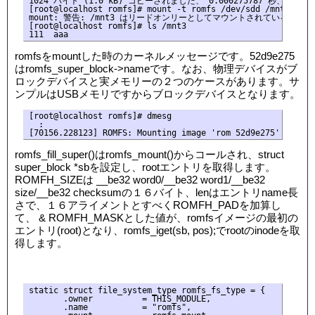
1024 バイト (1.0 kB) コピーされました、 0.000275787 秒、 3.7 MB
[root@localhost romfs]# mount -t romfs /dev/sdd /mnt3

mount: 警告: /mnt3 はリードオンリーとしてマウントされているようで
[root@localhost romfs]# ls /mnt3

romfsをmountした時のカーネルメッセージです。52d9e275
はromfs_super_block->nameです。なお、物理デバイスがブ
ロックデバイスと実メモリーの２つのケースがあります。サ
ンプルはUSBメモリですからブロックデバイスとなります。
[root@localhost romfs]# dmesg

  :

romfs_fill_super()はromfs_mount()からコールされ、struct
super_block *sbを設定し、rootエントリを取得します。
ROMFH_SIZEは __be32 word0/__be32 word1/__be32
size/__be32 checksumの１６バイト、lenはエントリname長
さで、１６アライメントとすべくROMFH_PADを加算し
て、 & ROMFH_MASKとした値が、romfsイメージの最初の
エントリ(root)となり、romfs_iget(sb, pos);でrootのinodeを取
得します。
static struct file_system_type romfs_fs_type = {

       .owner          = THIS_MODULE,

       .name           = "romfs",
