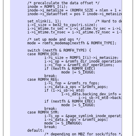
       /* precalculate the data offset */

       inode = ROMFS_I(i);

       inode->i_metasize = (ROMFH_SIZE + nlen + 1 + ROMFH_
       inode->i_dataoffset = pos + inode->i_metasize;

       set_nlink(i, 1);                /* Hard to decide.. 
       i->i_size = be32_to_cpu(ri.size);

       i->i_mtime.tv_sec = i->i_atime.tv_sec = i->i_ctime.t
       i->i_mtime.tv_nsec = i->i_atime.tv_nsec = i->i_ctime
       /* set up mode and ops */

       mode = romfs_modemap[nextfh & ROMFH_TYPE];

       switch (nextfh & ROMFH_TYPE) {

       case ROMFH_DIR:

               i->i_size = ROMFS_I(i)->i_metasize;

               i->i_op = &romfs_dir_inode_operations;

               i->i_fop = &romfs_dir_operations;

               if (nextfh & ROMFH_EXEC)

                       mode |= S_IXUGO;

               break;

       case ROMFH_REG:

               i->i_fop = &romfs_ro_fops;

               i->i_data.a_ops = &romfs_aops;

               if (i->i_sb->s_mtd)

                       i->i_data.backing_dev_info =

                               i->i_sb->s_mtd->backing_dev_
               if (nextfh & ROMFH_EXEC)

                       mode |= S_IXUGO;

               break;

       case ROMFH_SYM:

               i->i_op = &page_symlink_inode_operations;

               i->i_data.a_ops = &romfs_aops;

               mode |= S_IRWXUGO;

               break;

       default:

               /* depending on MBZ for sock/fifos */
