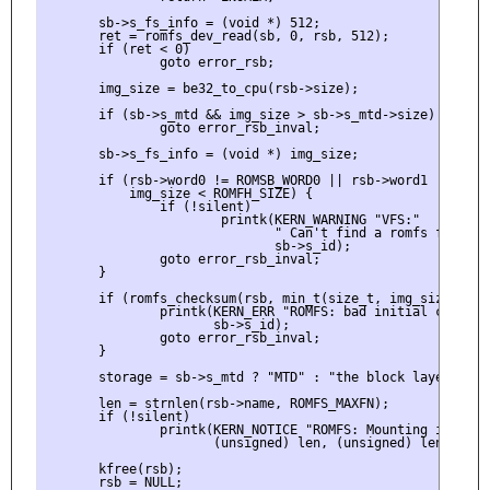
       sb->s_fs_info = (void *) 512;

       ret = romfs_dev_read(sb, 0, rsb, 512);

       if (ret < 0)

               goto error_rsb;

       img_size = be32_to_cpu(rsb->size);

       if (sb->s_mtd && img_size > sb->s_mtd->size)

               goto error_rsb_inval;

       sb->s_fs_info = (void *) img_size;

       if (rsb->word0 != ROMSB_WORD0 || rsb->word1 != ROMSB
           img_size < ROMFH_SIZE) {

               if (!silent)

                       printk(KERN_WARNING "VFS:"

                              " Can't find a romfs filesys
                              sb->s_id);

               goto error_rsb_inval;

       }

       if (romfs_checksum(rsb, min_t(size_t, img_size, 512)
               printk(KERN_ERR "ROMFS: bad initial checksu
                      sb->s_id);

               goto error_rsb_inval;

       }

       storage = sb->s_mtd ? "MTD" : "the block layer";

       len = strnlen(rsb->name, ROMFS_MAXFN);

       if (!silent)

               printk(KERN_NOTICE "ROMFS: Mounting image '
                      (unsigned) len, (unsigned) len, rsb-
       kfree(rsb);

       rsb = NULL;
