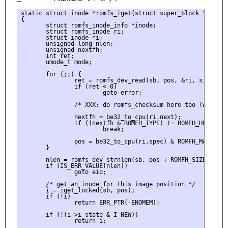
static struct inode *romfs_iget(struct super_block *sb, un
{

       struct romfs_inode_info *inode;

       struct romfs_inode ri;

       struct inode *i;

       unsigned long nlen;

       unsigned nextfh;

       int ret;

       umode_t mode;

       for (;;) {

               ret = romfs_dev_read(sb, pos, &ri, sizeof(ri
               if (ret < 0)

                       goto error;

               /* XXX: do romfs_checksum here too (with nam
               nextfh = be32_to_cpu(ri.next);

               if ((nextfh & ROMFH_TYPE) != ROMFH_HRD)

                       break;

               pos = be32_to_cpu(ri.spec) & ROMFH_MASK;

       }

       nlen = romfs_dev_strnlen(sb, pos + ROMFH_SIZE, ROMFS
       if (IS_ERR_VALUE(nlen))

               goto eio;

       /* get an inode for this image position */

       i = iget_locked(sb, pos);

       if (!i)

               return ERR_PTR(-ENOMEM);

       if (!(i->i_state & I_NEW))

               return i;
