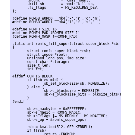
       .mount          = romfs_mount,

       .kill_sb        = romfs_kill_sb,

       .fs_flags       = FS_REQUIRES_DEV,

};

#define ROMSB_WORD0 __mk4('-','r','o','m')

#define ROMSB_WORD1 __mk4('1','f','s','-')

#define ROMFH_SIZE 16

#define ROMFH_PAD (ROMFH_SIZE-1)

#define ROMFH_MASK (~ROMFH_PAD)

static int romfs_fill_super(struct super_block *sb, void *
{

       struct romfs_super_block *rsb;

       struct inode *root;

       unsigned long pos, img_size;

       const char *storage;

       size_t len;

       int ret;

#ifdef CONFIG_BLOCK

       if (!sb->s_mtd) {

               sb_set_blocksize(sb, ROMBSIZE);

       } else {

               sb->s_blocksize = ROMBSIZE;

               sb->s_blocksize_bits = blksize_bits(ROMBSIZE
       }

#endif

       sb->s_maxbytes = 0xFFFFFFFF;

       sb->s_magic = ROMFS_MAGIC;

       sb->s_flags |= MS_RDONLY | MS_NOATIME;

       sb->s_op = &romfs_super_ops;

       rsb = kmalloc(512, GFP_KERNEL);

       if (!rsb)

               return -ENOMEM;
