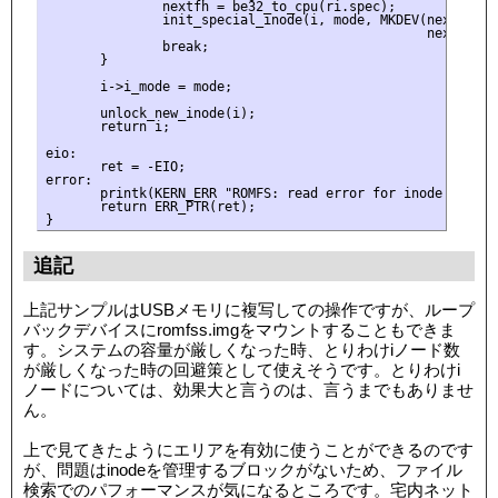
               nextfh = be32_to_cpu(ri.spec);

               init_special_inode(i, mode, MKDEV(nextfh >> 
                                                 nextfh & 0
               break;

       }

       i->i_mode = mode;

       unlock_new_inode(i);

       return i;

eio:

       ret = -EIO;

error:

       printk(KERN_ERR "ROMFS: read error for inode 0x%lx\n
       return ERR_PTR(ret);

追記
上記サンプルはUSBメモリに複写しての操作ですが、ループ
バックデバイスにromfss.imgをマウントすることもできま
す。システムの容量が厳しくなった時、とりわけiノード数
が厳しくなった時の回避策として使えそうです。とりわけi
ノードについては、効果大と言うのは、言うまでもありませ
ん。
上で見てきたようにエリアを有効に使うことができるのです
が、問題はinodeを管理するブロックがないため、ファイル
検索でのパフォーマンスが気になるところです。宅内ネット