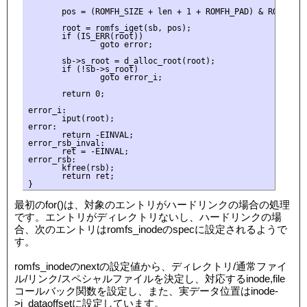
       pos = (ROMFH_SIZE + len + 1 + ROMFH_PAD) & ROMFH_MAS
       root = romfs_iget(sb, pos);

       if (IS_ERR(root))

               goto error;

       sb->s_root = d_alloc_root(root);

       if (!sb->s_root)

               goto error_i;

       return 0;

error_i:

       iput(root);

error:

       return -EINVAL;

error_rsb_inval:

       ret = -EINVAL;

error_rsb:

       kfree(rsb);

       return ret;

最初のfor()は、対象のエントリがハードリンクの場合の処理
です。エントリがディレクトリないし、ハードリンクの場
合、次のエントリはromfs_inodeのspecに設定されるようで
す。
romfs_inodeのnextの設定値から、ディレクトリ/通常ファイ
ル/リンク/スペシャルファイルを決定し、対応するinode,file
コールバック関数を設定し、また、実データ位置はinode-
>i_dataoffsetに設定しています。