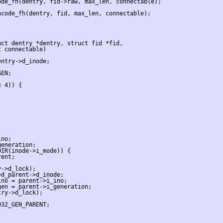
de_fh(dentry, fid->raw, max_len, connectable);

code_fh(dentry, fid, max_len, connectable);

ct dentry *dentry, struct fid *fid,

 connectable)

ntry->d_inode;

EN;

 4)) {

no;

eneration;

IR(inode->i_mode)) {

ent;

->d_lock);

d_parent->d_inode;

no = parent->i_ino;

en = parent->i_generation;

ry->d_lock);

32_GEN_PARENT;
