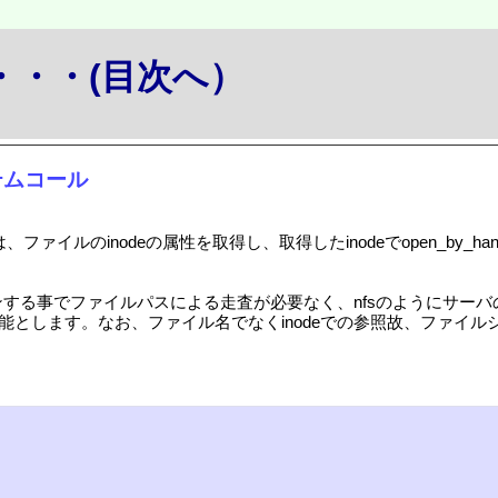
か・・・(目次へ）
システムコール
コールは、ファイルのinodeの属性を取得し、取得したinodeでopen_
プンする事でファイルパスによる走査が必要なく、nfsのようにサーバ
とします。なお、ファイル名でなくinodeでの参照故、ファイルシ