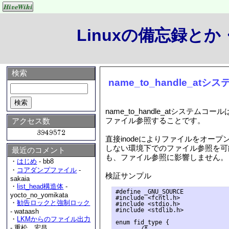
Linuxの備忘録と
検索
name_to_handle_at
name_to_handle_atシステム
ファイル参照することです。
アクセス数
直接inodeによりファイルをオー
しない環境下でのファイル参照を可能
最近のコメント
も、ファイル参照に影響しません。
・
はじめ
- bb8
・
コアダンプファイル
-
検証サンプル
sakaia
・
list_head構造体
-
#define _GNU_SOURCE

yocto_no_yomikata
#include <fcntl.h>

・
勧告ロックと強制ロック
#include <stdio.h>

#include <stdlib.h>

- wataash
・
LKMからのファイル出力
enum fid_type {

- 重松 宏昌
       /*
