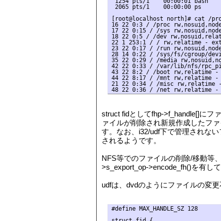
 1254 pts/1    00:00:01 bash

 2065 pts/1    00:00:00 ps

[root@localhost north]# cat /pro
16 22 0:3 / /proc rw,nosuid,node
17 22 0:15 / /sys rw,nosuid,node
18 22 0:5 / /dev rw,nosuid,relat
22 1 253:1 / / rw,relatime - ext
23 22 0:17 / /run rw,nosuid,node
28 14 0:22 / /sys/fs/cgroup/devi
35 22 0:29 / /media rw,nosuid,no
42 22 0:33 / /var/lib/nfs/rpc_pi
43 22 8:2 / /boot rw,relatime - 
44 22 8:17 / /mnt rw,relatime - 
21 22 0:34 / /misc rw,relatime -
struct fidとしてfhp->f_handl
ァイルが削除され新規作成したファイル
す。なお、i32/udf下で管理されない
されるようです。
NFS等でのファイルの削除/移動等、親ディ
>s_export_op->encode_fh()を有
udfは、dvdのようにファイルの
#define MAX_HANDLE_SZ 128

struct fid {
