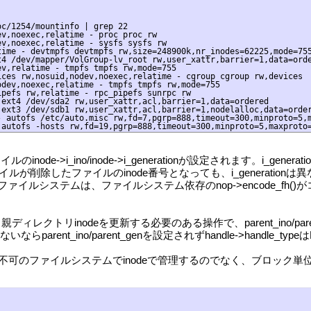
c/1254/mountinfo | grep 22

v,noexec,relatime - proc proc rw

v,noexec,relatime - sysfs sysfs rw

ime - devtmpfs devtmpfs rw,size=248900k,nr_inodes=62225,mode=755
4 /dev/mapper/VolGroup-lv_root rw,user_xattr,barrier=1,data=orde
v,relatime - tmpfs tmpfs rw,mode=755

ces rw,nosuid,nodev,noexec,relatime - cgroup cgroup rw,devices

dev,noexec,relatime - tmpfs tmpfs rw,mode=755

pefs rw,relatime - rpc_pipefs sunrpc rw

ext4 /dev/sda2 rw,user_xattr,acl,barrier=1,data=ordered

ext3 /dev/sdb1 rw,user_xattr,acl,barrier=1,nodelalloc,data=order
 autofs /etc/auto.misc rw,fd=7,pgrp=888,timeout=300,minproto=5,m
e[]にファイルのinode->i_ino/inode->i_generationが設定されま
が削除したファイルのinode番号となっても、i_generati
ファイルシステムは、ファイルシステム依存のnop->encode_fh()
レクトリinodeを更新する必要のある操作で、parent_ino/paren
してないならparent_ino/parent_genを設定されずhandle->handle_typ
変更不可のファイルシステムでinodeで管理するのでなく、ブロッ