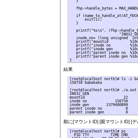
   }

   fhp->handle_bytes = MAX_HANDL
   if (name_to_handle_at(AT_FDCW
       exit(1);

   }

   printf("%s\n", (fhp->handle_t
                       "INO32_GE
   inode_no= (long unsigned  int
   printf("mountid          %10d
   printf("inode no         %10u
   printf("inode gen        %10u
   printf("parent inode no  %10u
   printf("parent inode gen %10u
結果
[root@localhost north]# ls -i ba
150750 babakaka

[root@localhost north]# ./a.out

INO32_GEN

mountid                  22

inode no             150750

inode gen        2379400899

parent inode no           0

順に[マウントID] [親マウントID] [
[root@localhost north]# ps

  PID TTY          TIME CMD
