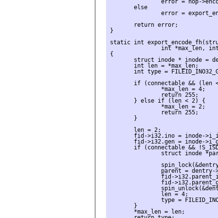
               error = nop->enco
       else

               error = export_en
       return error;

}

static int export_encode_fh(stru
               int *max_len, int
{

       struct inode * inode = de
       int len = *max_len;

       int type = FILEID_INO32_G
       if (connectable && (len <
               *max_len = 4;

               return 255;

       } else if (len < 2) {

               *max_len = 2;

               return 255;

       }

       len = 2;

       fid->i32.ino = inode->i_i
       fid->i32.gen = inode->i_g
       if (connectable && !S_ISD
               struct inode *par
               spin_lock(&dentry
               parent = dentry->
               fid->i32.parent_i
               fid->i32.parent_g
               spin_unlock(&dent
               len = 4;

               type = FILEID_INO
       }

       *max_len = len;

       return type;
