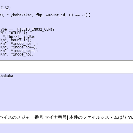
E_SZ;

D, "./babakaka", fhp, &mount_id, 0) == -1){

ype ==  FILEID_INO32_GEN)?

N": "OTHER");

 *)fhp->f_handle;

\n", mount_id);

\n", *inode_no++);

\n", *inode_no++);

\n", *inode_no++);

\n", *inode_no);

bakaka

デバイスのメジャー番号:マイナ番号] 本件のファイルシステムは/ / rw,rela