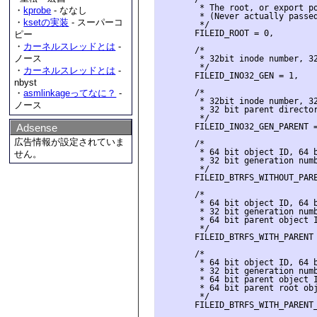
        * The root, or export po
・
kprobe
- ななし
        * (Never actually passed
・
ksetの実装
- スーパーコ
        */

       FILEID_ROOT = 0,

ピー
・
カーネルスレッドとは
-
       /*

ノース
        * 32bit inode number, 32
        */

・
カーネルスレッドとは
-
       FILEID_INO32_GEN = 1,

nbyst
       /*

・
asmlinkageってなに？
-
        * 32bit inode number, 32
ノース
        * 32 bit parent director
        */

       FILEID_INO32_GEN_PARENT =
Adsense
広告情報が設定されていま
       /*

        * 64 bit object ID, 64 b
せん。
        * 32 bit generation numb
        */

       FILEID_BTRFS_WITHOUT_PARE
       /*

        * 64 bit object ID, 64 b
        * 32 bit generation numb
        * 64 bit parent object I
        */

       FILEID_BTRFS_WITH_PARENT 
       /*

        * 64 bit object ID, 64 b
        * 32 bit generation numb
        * 64 bit parent object I
        * 64 bit parent root obj
        */

       FILEID_BTRFS_WITH_PARENT_