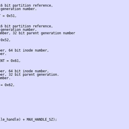
6 bit partition reference,

generation number.

 = 0x51,

6 bit partition reference,

generation number,

mber, 32 bit parent generation number

0x52,

er, 64 bit inode number,

er.

NT = 0x61,

er, 64 bit inode number,

er, 32 bit parent generation.

mber.

= 0x62,

le_handle) + MAX_HANDLE_SZ);
