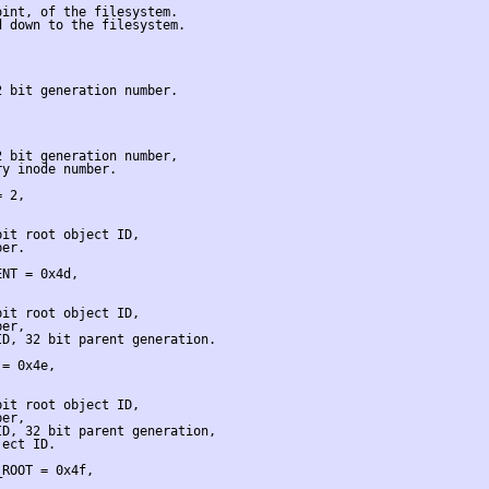
int, of the filesystem.

 down to the filesystem.

 bit generation number.

 bit generation number,

y inode number.

 2,

it root object ID,

er.

NT = 0x4d,

it root object ID,

er,

D, 32 bit parent generation.

= 0x4e,

it root object ID,

er,

D, 32 bit parent generation,

ect ID.

ROOT = 0x4f,
