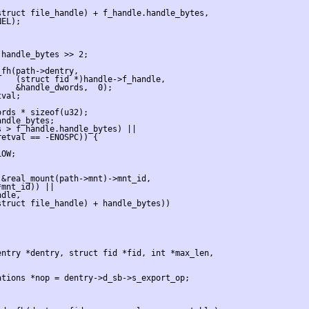
truct file_handle) + f_handle.handle_bytes,

EL);

handle_bytes >> 2;

fh(path->dentry,

   (struct fid *)handle->f_handle,

   &handle_dwords,  0);

val;

rds * sizeof(u32);

ndle_bytes;

 > f_handle.handle_bytes) ||

etval == -ENOSPC)) {



OW;

&real_mount(path->mnt)->mnt_id,

mnt_id)) ||

dle,

truct file_handle) + handle_bytes))



ntry *dentry, struct fid *fid, int *max_len,

tions *nop = dentry->d_sb->s_export_op;
