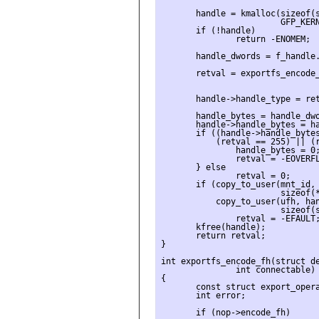
       handle = kmalloc(sizeof(s
                        GFP_KERN
       if (!handle)

               return -ENOMEM;

       handle_dwords = f_handle.
       retval = exportfs_encode_
                                
                                
       handle->handle_type = ret
       handle_bytes = handle_dwo
       handle->handle_bytes = ha
       if ((handle->handle_bytes
           (retval == 255) || (r
               handle_bytes = 0;
               retval = -EOVERFL
       } else

               retval = 0;

       if (copy_to_user(mnt_id, 
                        sizeof(*
           copy_to_user(ufh, han
                        sizeof(s
               retval = -EFAULT;
       kfree(handle);

       return retval;

}

int exportfs_encode_fh(struct de
               int connectable)

{

       const struct export_opera
       int error;

       if (nop->encode_fh)
