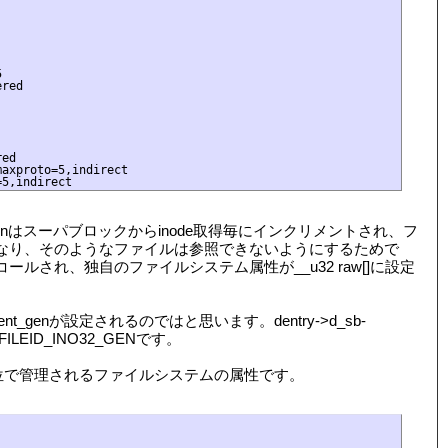


red

ed

axproto=5,indirect

す。i_generationはスーパブロックからinode取得毎にインクリメントされ、フ
onは異なり、そのようなファイルは参照できないようにするためで
がコールされ、独自のファイルシステム属性が__u32 raw[]に設定
t_genが設定されるのではと思います。dentry->d_sb-
eはFILEID_INO32_GENです。
ク単位で管理されるファイルシステムの属性です。