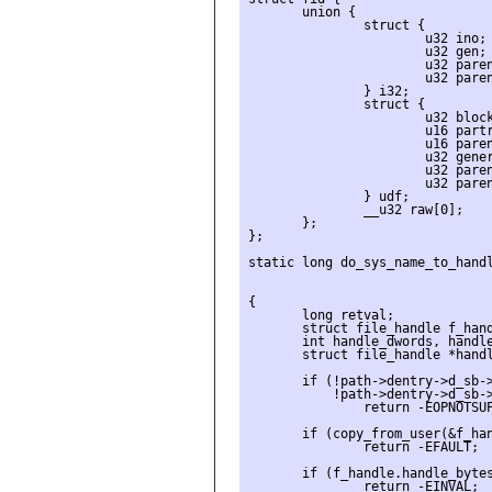
       union {

               struct {

                       u32 ino;

                       u32 gen;

                       u32 paren
                       u32 paren
               } i32;

               struct {

                       u32 block
                       u16 partr
                       u16 paren
                       u32 gener
                       u32 paren
                       u32 paren
               } udf;

               __u32 raw[0];

       };

};

static long do_sys_name_to_handl
                                
                                
{

       long retval;

       struct file_handle f_hand
       int handle_dwords, handle
       struct file_handle *handl
       if (!path->dentry->d_sb->
           !path->dentry->d_sb->
               return -EOPNOTSUP
       if (copy_from_user(&f_han
               return -EFAULT;

       if (f_handle.handle_bytes
               return -EINVAL;
