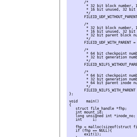
       /*

        * 32 bit block number, 1
        * 16 bit unused, 32 bit 
        */

       FILEID_UDF_WITHOUT_PARENT
       /*

        * 32 bit block number, 1
        * 16 bit unused, 32 bit 
        * 32 bit parent block nu
        */

       FILEID_UDF_WITH_PARENT = 
       /*

        * 64 bit checkpoint numb
        * 32 bit generation numb
        */

       FILEID_NILFS_WITHOUT_PARE
       /*

        * 64 bit checkpoint numb
        * 32 bit generation numb
        * 64 bit parent inode nu
        */

       FILEID_NILFS_WITH_PARENT 
};

void    main()

{

   struct file_handle *fhp;

   int mount_id;

   long unsigned int *inode_no;

   int     i;

   fhp = malloc(sizeof(struct fi
   if (fhp == NULL){

       exit(1);
