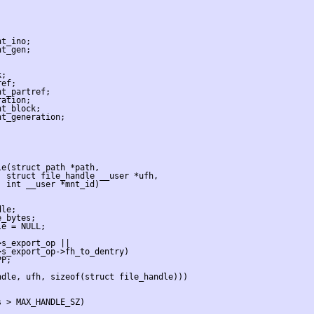
t_ino;

t_gen;

;

ef;

t_partref;

ation;

t_block;

t_generation;

e(struct path *path,

 struct file_handle __user *ufh,

 int __user *mnt_id)

le;

_bytes;

e = NULL;

s_export_op ||

s_export_op->fh_to_dentry)

P;

dle, ufh, sizeof(struct file_handle)))

 > MAX_HANDLE_SZ)
