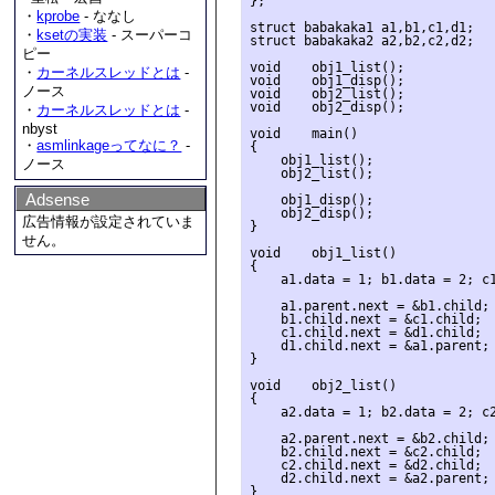
};

・
kprobe
- ななし
struct babakaka1 a1,b1,c1,d1;

・
ksetの実装
- スーパーコ
struct babakaka2 a2,b2,c2,d2;

ピー
void	obj1_list();

・
カーネルスレッドとは
-
void	obj1_disp();

ノース
void	obj2_list();

void	obj2_disp();

・
カーネルスレッドとは
-
nbyst
void	main()

・
asmlinkageってなに？
-
{

    obj1_list();

ノース
    obj2_list();

Adsense
    obj1_disp();

    obj2_disp();

広告情報が設定されていま
}

せん。
void	obj1_list()

{

    a1.data = 1; b1.data = 2; c1
    a1.parent.next = &b1.child;

    b1.child.next = &c1.child;

    c1.child.next = &d1.child;

    d1.child.next = &a1.parent;

}

void	obj2_list()

{

    a2.data = 1; b2.data = 2; c2
    a2.parent.next = &b2.child;

    b2.child.next = &c2.child;

    c2.child.next = &d2.child;

    d2.child.next = &a2.parent;

} 
