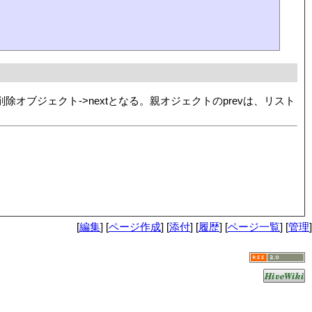
 = 削除オブジェクト->nextとなる。親オジェクトのprevは、リスト
[
編集
] [
ページ作成
] [
添付
] [
履歴
] [
ページ一覧
] [
管理
]