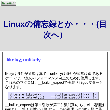
Linuxの備忘録とか・・・(目
次へ）
likelyとunlikely
likelyは条件が通常は真で、unlikelyは条件が通常は偽である
ケースで、if文のパフォーマンス向上のために使用します。
これらのマクロは、__builtin_expectで実装されgccマターと
なります。
# define likely(x)      __builtin_expect(!!(x), 1)

__builtin_expectは第１引数が第二引数1(真)なら、else処理は
jmpとし、第１引数が0(偽)なら、then処理がjmpする様に展