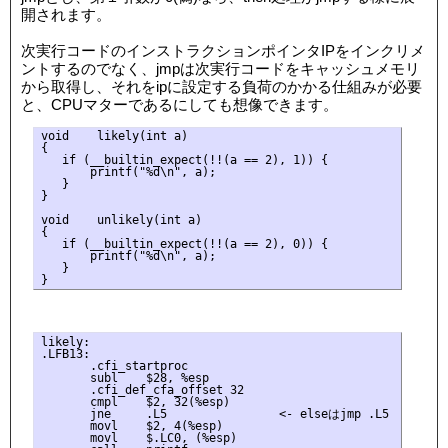
開されます。
次実行コードのインストラクションポインタIPをインクリメ
ントするのでなく、jmpは次実行コードをキャッシュメモリ
から取得し、それをipに設定する負荷のかかる仕組みが必要
と、CPUマターであるにしても想像できます。
void    likely(int a)

{

   if (__builtin_expect(!!(a == 2), 1)) {

       printf("%d\n", a);

   }

}

void    unlikely(int a)

{

   if (__builtin_expect(!!(a == 2), 0)) {

       printf("%d\n", a);

   }

likely:

.LFB13:

       .cfi_startproc

       subl    $28, %esp

       .cfi_def_cfa_offset 32

       cmpl    $2, 32(%esp)

       jne     .L5                <- elseはjmp .L5

       movl    $2, 4(%esp)

       movl    $.LC0, (%esp)
