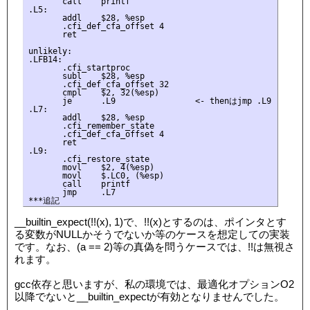
       call    printf

.L5:

       addl    $28, %esp

       .cfi_def_cfa_offset 4

       ret

unlikely:

.LFB14:

       .cfi_startproc

       subl    $28, %esp

       .cfi_def_cfa_offset 32

       cmpl    $2, 32(%esp)

       je      .L9　　             <- thenはjmp .L9

.L7:

       addl    $28, %esp

       .cfi_remember_state

       .cfi_def_cfa_offset 4

       ret

.L9:

       .cfi_restore_state

       movl    $2, 4(%esp)

       movl    $.LC0, (%esp)

       call    printf

       jmp     .L7

__builtin_expect(!!(x), 1)で、!!(x)とするのは、ポインタとす
る変数がNULLかそうでないか等のケースを想定しての実装
です。なお、(a == 2)等の真偽を問うケースでは、!!は無視さ
れます。
gcc依存と思いますが、私の環境では、最適化オプションO2
以降でないと__builtin_expectが有効となりませんでした。