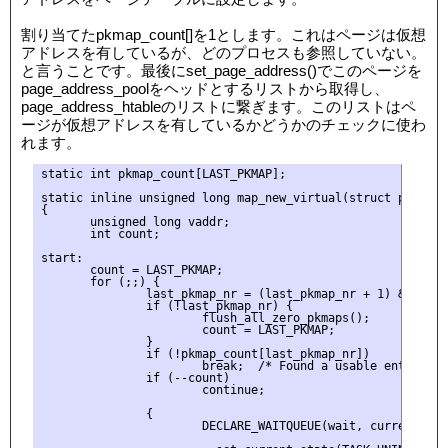
割り当てたpkmap_count[]を1とします。これはページは仮想
アドレスを有しているが、どのプロセスも参照していない。
と言うことです。最後にset_page_address()でこのページを
page_address_poolをヘッドとするリストから取得し、
page_address_htableのリストに繋ぎます。このリストはペ
ージが仮想アドレスを有しているかどうかのチェックに使わ
れます。
static int pkmap_count[LAST_PKMAP];

static inline unsigned long map_new_virtual(struct page *pa
{

       unsigned long vaddr;

       int count;

start:

       count = LAST_PKMAP;

       for (;;) {

               last_pkmap_nr = (last_pkmap_nr + 1) & LAST_P
               if (!last_pkmap_nr) {

                       flush_all_zero_pkmaps();

                       count = LAST_PKMAP;

               }

               if (!pkmap_count[last_pkmap_nr])

                       break;  /* Found a usable entry */

               if (--count)

                       continue;

               {

                       DECLARE_WAITQUEUE(wait, current);
