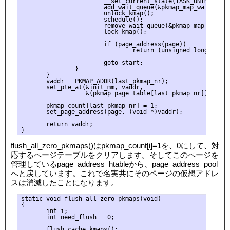
                       __set_current_state(TASK_UNINTERRUPT
                       add_wait_queue(&pkmap_map_wait, &wai
                       unlock_kmap();

                       schedule();

                       remove_wait_queue(&pkmap_map_wait, &
                       lock_kmap();

                       if (page_address(page))

                               return (unsigned long)page_a
                       goto start;

               }

       }

       vaddr = PKMAP_ADDR(last_pkmap_nr);

       set_pte_at(&init_mm, vaddr,

                  &(pkmap_page_table[last_pkmap_nr]), mk_p
       pkmap_count[last_pkmap_nr] = 1;

       set_page_address(page, (void *)vaddr);

       return vaddr;

flush_all_zero_pkmaps()はpkmap_count[i]=1を、0にして、対
応するページテーブルをクリアします。そしてこのページを
管理しているpage_address_htableから、page_address_pool
へと戻しています。これで名実共にそのページの仮想アドレ
スは消滅したことになります。
static void flush_all_zero_pkmaps(void)

{

       int i;

       int need_flush = 0;

       flush_cache_kmaps();
