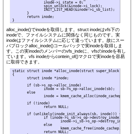
               inode->i_state = 0;

               spin_unlock(&inode->i_lock);

               INIT_LIST_HEAD(&inode->i_sb_list);

       }

       return inode;

alloc_inode()でinodeを取得します。struct inodeはvfs下の
inodeで、ファイルシステムに関係なく同じものです。実
inodeはファイルシステムに応じて違っています。故にスー
パブロックalloc_inode()コールバックで実inodeを取得しま
す。この実inodeのメンバーのvfs_indeに、vfsのinodeを有し
ています。vfs inodeからcontein_of()マクロで実inodeを容易
に取得できます。
static struct inode *alloc_inode(struct super_block *sb)

{

       struct inode *inode;

       if (sb->s_op->alloc_inode)

               inode = sb->s_op->alloc_inode(sb);

       else

               inode = kmem_cache_alloc(inode_cachep, GFP_K
       if (!inode)

               return NULL;

       if (unlikely(inode_init_always(sb, inode))) {

               if (inode->i_sb->s_op->destroy_inode)

                       inode->i_sb->s_op->destroy_inode(ino
               else

                       kmem_cache_free(inode_cachep, inode)
               return NULL;
