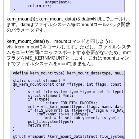
               mntput(mnt);

       return err;

kern_mount()はkern_mount_data()をdata=NULLでコールし
ます。dataはファイルシステム毎のmountコールバック関数
のパラメータです。
kern_mount_data()も、mountコマンドと同じように
vfs_kern_mount()をコールします。ただし、ファイルシステ
ムをユーザ空間にエックスポートする必要がないため、mnt
フラグをMS_KERNMOUNTとします。これはmountコマン
ドでファイルシステムをmontできません。
#define kern_mount(type) kern_mount_data(type, NULL)

static struct vfsmount *

do_kern_mount(const char *fstype, int flags, const char *n
{

       struct file_system_type *type = get_fs_type(fstype);
       struct vfsmount *mnt;

       if (!type)

               return ERR_PTR(-ENODEV);

       mnt = vfs_kern_mount(type, flags, name, data);

       if (!IS_ERR(mnt) && (type->fs_flags & FS_HAS_SUBTYPE
           !mnt->mnt_sb->s_subtype)

               mnt = fs_set_subtype(mnt, fstype);

       put_filesystem(type);

       return mnt;

}

struct vfsmount *kern_mount_data(struct file_system_type *