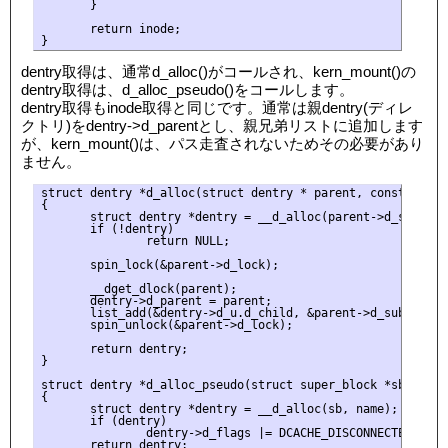
       }

       return inode;

dentry取得は、通常d_alloc()がコールされ、kern_mount()の
dentry取得は、d_alloc_pseudo()をコールします。
dentry取得もinode取得と同じです。通常は親dentry(ディレ
クトリ)をdentry->d_parentとし、親兄弟リストに追加します
が、kern_mount()は、パス走査されないためその必要があり
ません。
struct dentry *d_alloc(struct dentry * parent, const struct
{

       struct dentry *dentry = __d_alloc(parent->d_sb, name
       if (!dentry)

               return NULL;

       spin_lock(&parent->d_lock);

       __dget_dlock(parent);

       dentry->d_parent = parent;

       list_add(&dentry->d_u.d_child, &parent->d_subdirs);

       spin_unlock(&parent->d_lock);

       return dentry;

}

struct dentry *d_alloc_pseudo(struct super_block *sb, cons
{

       struct dentry *dentry = __d_alloc(sb, name);

       if (dentry)

               dentry->d_flags |= DCACHE_DISCONNECTED;

       return dentry;
