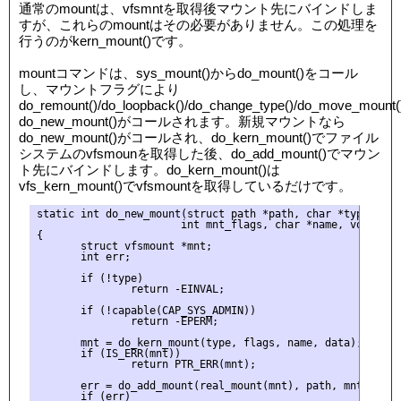
通常のmountは、vfsmntを取得後マウント先にバインドしま
すが、これらのmountはその必要がありません。この処理を
行うのがkern_mount()です。
mountコマンドは、sys_mount()からdo_mount()をコール
し、マウントフラグにより
do_remount()/do_loopback()/do_change_type()/do_move_mount(
do_new_mount()がコールされます。新規マウントなら
do_new_mount()がコールされ、do_kern_mount()でファイル
システムのvfsmounを取得した後、do_add_mount()でマウン
ト先にバインドします。do_kern_mount()は
vfs_kern_mount()でvfsmountを取得しているだけです。
static int do_new_mount(struct path *path, char *type, int 
                       int mnt_flags, char *name, void *dat
{

       struct vfsmount *mnt;

       int err;

       if (!type)

               return -EINVAL;

       if (!capable(CAP_SYS_ADMIN))

               return -EPERM;

       mnt = do_kern_mount(type, flags, name, data);

       if (IS_ERR(mnt))

               return PTR_ERR(mnt);

       err = do_add_mount(real_mount(mnt), path, mnt_flags)
       if (err)
