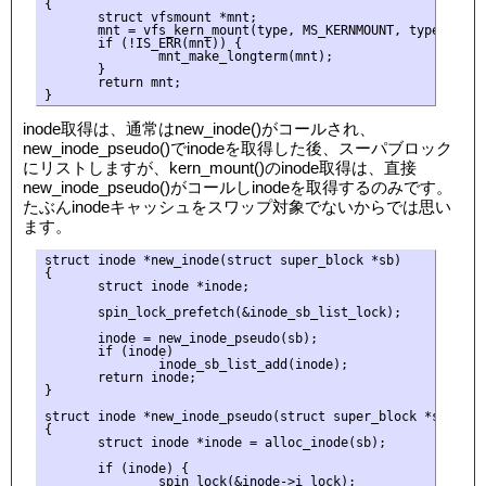
{

       struct vfsmount *mnt;

       mnt = vfs_kern_mount(type, MS_KERNMOUNT, type->name,
       if (!IS_ERR(mnt)) {

               mnt_make_longterm(mnt);

       }

       return mnt;

inode取得は、通常はnew_inode()がコールされ、
new_inode_pseudo()でinodeを取得した後、スーパブロック
にリストしますが、kern_mount()のinode取得は、直接
new_inode_pseudo()がコールしinodeを取得するのみです。
たぶんinodeキャッシュをスワップ対象でないからでは思い
ます。
struct inode *new_inode(struct super_block *sb)

{

       struct inode *inode;

       spin_lock_prefetch(&inode_sb_list_lock);

       inode = new_inode_pseudo(sb);

       if (inode)

               inode_sb_list_add(inode);

       return inode;

}

struct inode *new_inode_pseudo(struct super_block *sb)

{

       struct inode *inode = alloc_inode(sb);

       if (inode) {

               spin_lock(&inode->i_lock);
