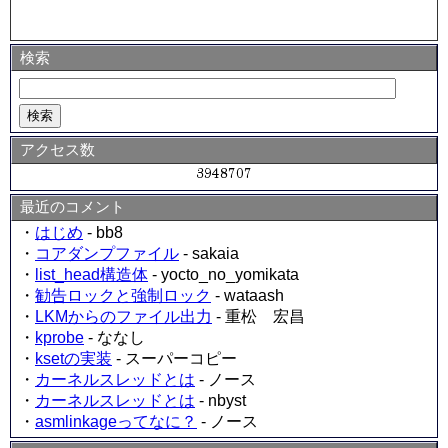
検索
アクセス数
最近のコメント
・
はじめ
- bb8
・
コアダンプファイル
- sakaia
・
list_head構造体
- yocto_no_yomikata
・
勧告ロックと強制ロック
- wataash
・
LKMからのファイル出力
- 重松 宏昌
・
kprobe
- ななし
・
ksetの実装
- スーパーコピー
・
カーネルスレッドとは
- ノース
・
カーネルスレッドとは
- nbyst
・
asmlinkageってなに？
- ノース