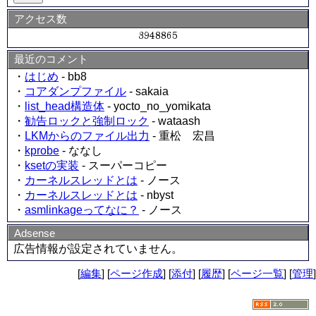
アクセス数
最近のコメント
・
はじめ
- bb8
・
コアダンプファイル
- sakaia
・
list_head構造体
- yocto_no_yomikata
・
勧告ロックと強制ロック
- wataash
・
LKMからのファイル出力
- 重松 宏昌
・
kprobe
- ななし
・
ksetの実装
- スーパーコピー
・
カーネルスレッドとは
- ノース
・
カーネルスレッドとは
- nbyst
・
asmlinkageってなに？
- ノース
Adsense
広告情報が設定されていません。
[
編集
] [
ページ作成
] [
添付
] [
履歴
] [
ページ一覧
] [
管理
]