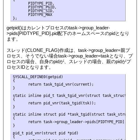
       PIDTYPE_PID,

       PIDTYPE_PGID,

       PIDTYPE_SID,

       PIDTYPE_MAX

getpid()はカレントプロセスのtask->group_leader-
>pids[PIDTYPE_PID].pid配下のネームスペースのpidとなり
ます。
スレッド(CLONE_FLAG)作成は、task->group_leader=親プ
ロセス、そうでない場合task->group_leader=taskとなり、プ
ロセスの場合、自身のpidが、スレッドの場合、親のpidがプ
ロセスIDとなります。
SYSCALL_DEFINE0(getpid)

{

       return task_tgid_vnr(current);

}

static inline pid_t task_tgid_vnr(struct task_struct *tsk)

{

       return pid_vnr(task_tgid(tsk));

}

static inline struct pid *task_tgid(struct task_struct *tas
{

       return task->group_leader->pids[PIDTYPE_PID].pid;

}

pid_t pid_vnr(struct pid *pid)

{
