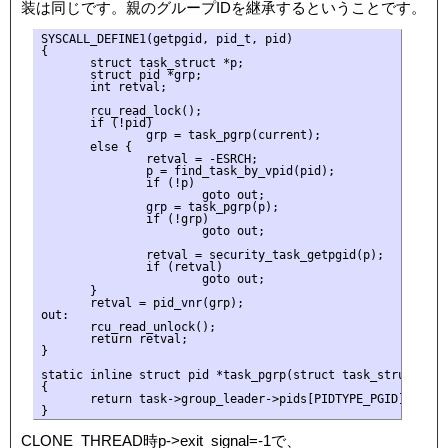
装は同じです。親のグループIDを継承するということです。
SYSCALL_DEFINE1(getpgid, pid_t, pid)

{

       struct task_struct *p;

       struct pid *grp;

       int retval;

       rcu_read_lock();

       if (!pid)

               grp = task_pgrp(current);

       else {

               retval = -ESRCH;

               p = find_task_by_vpid(pid);

               if (!p)

                       goto out;

               grp = task_pgrp(p);

               if (!grp)

                       goto out;

               retval = security_task_getpgid(p);

               if (retval)

                       goto out;

       }

       retval = pid_vnr(grp);

out:

       rcu_read_unlock();

       return retval;

}

static inline struct pid *task_pgrp(struct task_struct *tas
{

       return task->group_leader->pids[PIDTYPE_PGID].pid;

CLONE_THREAD時p->exit_signal=-1で、