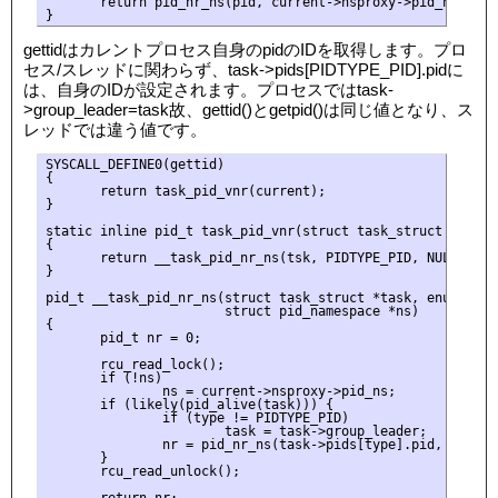
       return pid_nr_ns(pid, current->nsproxy->pid_ns);

gettidはカレントプロセス自身のpidのIDを取得します。プロ
セス/スレッドに関わらず、task->pids[PIDTYPE_PID].pidに
は、自身のIDが設定されます。プロセスではtask-
>group_leader=task故、gettid()とgetpid()は同じ値となり、ス
レッドでは違う値です。
SYSCALL_DEFINE0(gettid)

{

       return task_pid_vnr(current);

}

static inline pid_t task_pid_vnr(struct task_struct *tsk)

{

       return __task_pid_nr_ns(tsk, PIDTYPE_PID, NULL);

}

pid_t __task_pid_nr_ns(struct task_struct *task, enum pid_t
                       struct pid_namespace *ns)

{

       pid_t nr = 0;

       rcu_read_lock();

       if (!ns)

               ns = current->nsproxy->pid_ns;

       if (likely(pid_alive(task))) {

               if (type != PIDTYPE_PID)

                       task = task->group_leader;

               nr = pid_nr_ns(task->pids[type].pid, ns);

       }

       rcu_read_unlock();

       return nr;
