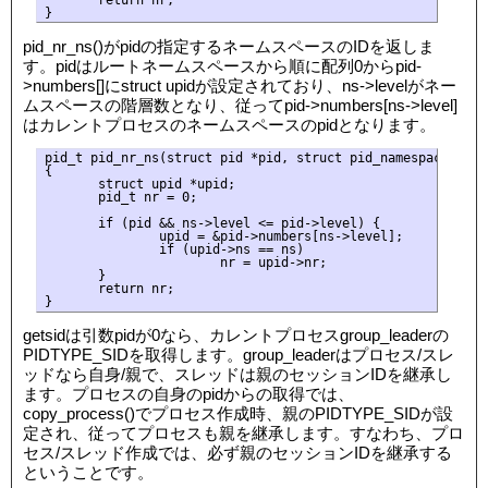
pid_nr_ns()がpidの指定するネームスペースのIDを返しま
す。pidはルートネームスペースから順に配列0からpid-
>numbers[]にstruct upidが設定されており、ns->levelがネー
ムスペースの階層数となり、従ってpid->numbers[ns->level]
はカレントプロセスのネームスペースのpidとなります。
pid_t pid_nr_ns(struct pid *pid, struct pid_namespace *ns)

{

       struct upid *upid;

       pid_t nr = 0;

       if (pid && ns->level <= pid->level) {

               upid = &pid->numbers[ns->level];

               if (upid->ns == ns)

                       nr = upid->nr;

       }

       return nr;

getsidは引数pidが0なら、カレントプロセスgroup_leaderの
PIDTYPE_SIDを取得します。group_leaderはプロセス/スレ
ッドなら自身/親で、スレッドは親のセッションIDを継承し
ます。プロセスの自身のpidからの取得では、
copy_process()でプロセス作成時、親のPIDTYPE_SIDが設
定され、従ってプロセスも親を継承します。すなわち、プロ
セス/スレッド作成では、必ず親のセッションIDを継承する
ということです。