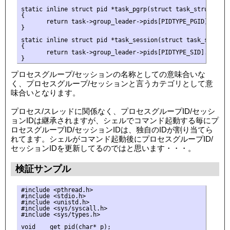
static inline struct pid *task_pgrp(struct task_struct *tas
{ 

       return task->group_leader->pids[PIDTYPE_PGID].pid;

}

static inline struct pid *task_session(struct task_struct *
{

       return task->group_leader->pids[PIDTYPE_SID].pid;

プロセスグループ/セッションの名称としての意味合いな
く、プロセスグループ/セッションと言うカテゴリとして意
味合いとなります。
プロセス/スレッドに関係なく、プロセスグループID/セッシ
ョンIDは継承されますが、シェルでコマンド起動する毎にプ
ロセスグループID/セッションIDは、独自のIDが割り当てら
れてます。シェルがコマンド起動後にプロセスグループID/
セッションIDを更新してるのではと思います・・・。
検証サンプル
#include <pthread.h>

#include <stdio.h>

#include <unistd.h>

#include <sys/syscall.h>

#include <sys/types.h>

void    get_pid(char* p);
