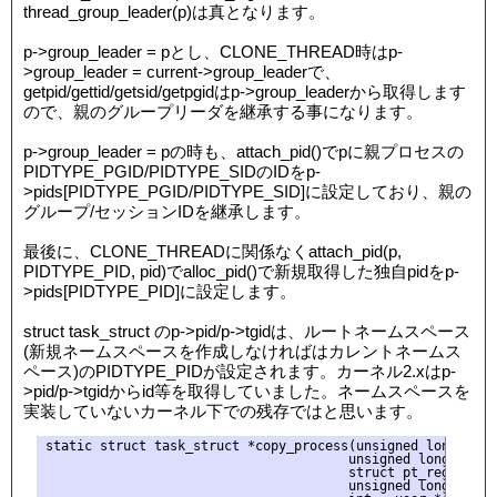
thread_group_leader(p)は真となります。
p->group_leader = pとし、CLONE_THREAD時はp-
>group_leader = current->group_leaderで、
getpid/gettid/getsid/getpgidはp->group_leaderから取得します
ので、親のグループリーダを継承する事になります。
p->group_leader = pの時も、attach_pid()でpに親プロセスの
PIDTYPE_PGID/PIDTYPE_SIDのIDをp-
>pids[PIDTYPE_PGID/PIDTYPE_SID]に設定しており、親の
グループ/セッションIDを継承します。
最後に、CLONE_THREADに関係なくattach_pid(p,
PIDTYPE_PID, pid)でalloc_pid()で新規取得した独自pidをp-
>pids[PIDTYPE_PID]に設定します。
struct task_struct のp->pid/p->tgidは、ルートネームスペース
(新規ネームスペースを作成しなければはカレントネームス
ペース)のPIDTYPE_PIDが設定されます。カーネル2.xはp-
>pid/p->tgidからid等を取得していました。ネームスペースを
実装していないカーネル下での残存ではと思います。
static struct task_struct *copy_process(unsigned long clone
                                       unsigned long stack_
                                       struct pt_regs *regs
                                       unsigned long stack_