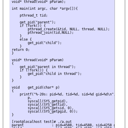
void* thread(void* pParam);

int main(int argc, char *argv[]){

    pthread_t tid;

    get_pid("parent");

    if (fork()) {

        pthread_create(&tid, NULL, thread, NULL);

        pthread_join(tid,NULL);

    }

    else {

        get_pid("child");

    }

return 0;

}

void* thread(void* pParam)

{

    get_pid("parent in thread");

    if (!fork()) {

        get_pid("child in thread");

    }

}

void    get_pid(char* p)

{

    printf("%-20s: pid=%d, tid=%d, sid=%d gid=%d\n",

        p,

        syscall(SYS_getpid),

        syscall(SYS_gettid),

        syscall(SYS_getsid, 0),

        syscall(SYS_getpgid, 0));

}

[root@localhost test]# ./a.out

parent              : pid=4588, tid=4588, sid=4258 gid=4588