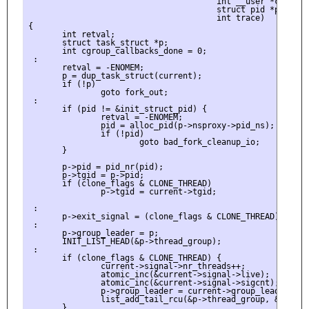
                                       int __user *child_ti
                                       struct pid *pid,

                                       int trace)

{

       int retval;

       struct task_struct *p;

       int cgroup_callbacks_done = 0;

 :

       retval = -ENOMEM;

       p = dup_task_struct(current);

       if (!p)

               goto fork_out;

 :

       if (pid != &init_struct_pid) {

               retval = -ENOMEM;

               pid = alloc_pid(p->nsproxy->pid_ns);

               if (!pid)

                       goto bad_fork_cleanup_io;

       }

       p->pid = pid_nr(pid);

       p->tgid = p->pid;

       if (clone_flags & CLONE_THREAD)

               p->tgid = current->tgid;

 :

       p->exit_signal = (clone_flags & CLONE_THREAD) ? -1 
 :

       p->group_leader = p;

       INIT_LIST_HEAD(&p->thread_group);

 :

       if (clone_flags & CLONE_THREAD) {

               current->signal->nr_threads++;

               atomic_inc(&current->signal->live);

               atomic_inc(&current->signal->sigcnt);

               p->group_leader = current->group_leader;

               list_add_tail_rcu(&p->thread_group, &p->gro
       }
