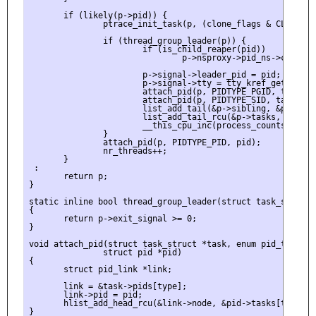
       if (likely(p->pid)) {

               ptrace_init_task(p, (clone_flags & CLONE_PT
               if (thread_group_leader(p)) {

                       if (is_child_reaper(pid))

                               p->nsproxy->pid_ns->child_re
                       p->signal->leader_pid = pid;

                       p->signal->tty = tty_kref_get(curre
                       attach_pid(p, PIDTYPE_PGID, task_pgr
                       attach_pid(p, PIDTYPE_SID, task_sess
                       list_add_tail(&p->sibling, &p->real
                       list_add_tail_rcu(&p->tasks, &init_t
                       __this_cpu_inc(process_counts);

               }

               attach_pid(p, PIDTYPE_PID, pid);

               nr_threads++;

       }

 :

       return p;

}

static inline bool thread_group_leader(struct task_struct *
{

       return p->exit_signal >= 0;

}

void attach_pid(struct task_struct *task, enum pid_type typ
               struct pid *pid)

{

       struct pid_link *link;

       link = &task->pids[type];

       link->pid = pid;

       hlist_add_head_rcu(&link->node, &pid->tasks[type]);

}
