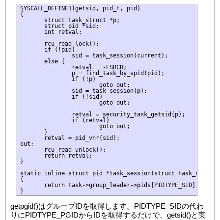
SYSCALL_DEFINE1(getsid, pid_t, pid)

{

       struct task_struct *p;

       struct pid *sid;

       int retval;

       rcu_read_lock();

       if (!pid)

               sid = task_session(current);

       else {

               retval = -ESRCH;

               p = find_task_by_vpid(pid);

               if (!p)

                       goto out;

               sid = task_session(p);

               if (!sid)

                       goto out;

               retval = security_task_getsid(p);

               if (retval)

                       goto out;

       }

       retval = pid_vnr(sid);

out:

       rcu_read_unlock();

       return retval;

}

static inline struct pid *task_session(struct task_struct *
{

       return task->group_leader->pids[PIDTYPE_SID].pid;

getpgid()はグループIDを取得します。PIDTYPE_SIDの代わ
りにPIDTYPE_PGIDからIDを取得するだけで、getsid()と実