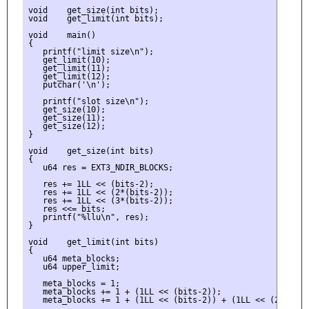
void    get_size(int bits);

void    get_limit(int bits);

void    main()

{

   printf("limit size\n");

   get_limit(10);

   get_limit(11);

   get_limit(12);

   putchar('\n');

   printf("slot size\n");

   get_size(10);

   get_size(11);

   get_size(12);

}

void    get_size(int bits)

{

   u64 res = EXT3_NDIR_BLOCKS;

   res += 1LL << (bits-2);

   res += 1LL << (2*(bits-2));

   res += 1LL << (3*(bits-2));

   res <<= bits;

   printf("%llu\n", res);

}

void    get_limit(int bits)

{

   u64 meta_blocks;

   u64 upper_limit;

   meta_blocks = 1;

   meta_blocks += 1 + (1LL << (bits-2));

   meta_blocks += 1 + (1LL << (bits-2)) + (1LL << (2*(bits-