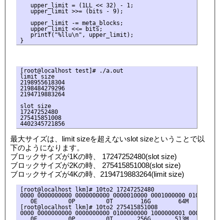
   upper_limit = (1LL << 32) - 1;

   upper_limit >>= (bits - 9);

   upper_limit -= meta_blocks;

   upper_limit <<= bits;

   printf("%llu\n", upper_limit);

[root@localhost test]# ./a.out

limit size

2198955618304

2198484279296

2194719883264

slot size

17247252480

275415851008

最大サイズは、limit sizeを超えないslot sizeということで以
下のようになります。
ブロックサイズが1Kの時、 17247252480(slot size)
ブロックサイズが2Kの時、 275415851008(slot size)
ブロックサイズが4Kの時、2194719883264(limit size)
[root@localhost lkm]# 10to2 17247252480

0000 0000000000 0000000000 0000010000 0001000000 0100001100
   0E         0P         0T        16G        64M       268
[root@localhost lkm]# 10to2 275415851008

0000 0000000000 0000000000 0100000000 1000000001 0000011000
   0E         0P         0T       256G       513M        24