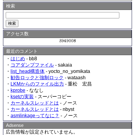
検索
アクセス数
最近のコメント
・
はじめ
- bb8
・
コアダンプファイル
- sakaia
・
list_head構造体
- yocto_no_yomikata
・
勧告ロックと強制ロック
- wataash
・
LKMからのファイル出力
- 重松 宏昌
・
kprobe
- ななし
・
ksetの実装
- スーパーコピー
・
カーネルスレッドとは
- ノース
・
カーネルスレッドとは
- nbyst
・
asmlinkageってなに？
- ノース
Adsense
広告情報が設定されていません。