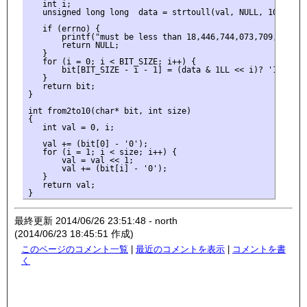
   int i;

   unsigned long long  data = strtoull(val, NULL, 10);

   if (errno) {

       printf("must be less than 18,446,744,073,709,551,615
       return NULL;

   }

   for (i = 0; i < BIT_SIZE; i++) {

       bit[BIT_SIZE - i - 1] = (data & 1LL << i)? '1': '0';
   }

   return bit;

}

int from2to10(char* bit, int size)

{

   int val = 0, i;

   val += (bit[0] - '0');

   for (i = 1; i < size; i++) {

       val = val << 1;

       val += (bit[i] - '0');

   }

   return val;

最終更新 2014/06/26 23:51:48 - north
(2014/06/23 18:45:51 作成)
このページのコメント一覧
|
最近のコメントを表示
|
コメントを書
く