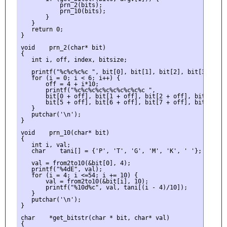
           prn_2(bits);

           prn_10(bits);

       }

   }

   return 0;

}

void    prn_2(char* bit)

{

   int i, off, index, bitsize;

   printf("%c%c%c%c ", bit[0], bit[1], bit[2], bit[3]);

   for (i = 0; i < 6; i++) {

       off = 4 + i*10;

       printf("%c%c%c%c%c%c%c%c%c%c ",

       bit[0 + off], bit[1 + off], bit[2 + off], bit[3 + o
       bit[5 + off], bit[6 + off], bit[7 + off], bit[8 + o
   }

   putchar('\n');

}

void    prn_10(char* bit)

{

   int i, val;

   char    tani[] = {'P', 'T', 'G', 'M', 'K', ' '};

   val = from2to10(&bit[0], 4);

   printf("%4dE", val);

   for (i = 4; i <=54; i += 10) {

       val = from2to10(&bit[i], 10);

       printf("%10d%c", val, tani[(i - 4)/10]);

   }

   putchar('\n');

}

char    *get_bitstr(char * bit, char* val)

{
