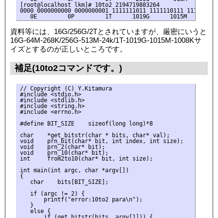
[root@localhost lkm]# 10to2 2194719883264

0000 0000000000 0000000001 1111111011 1111110111 1111110000
資料等には、16G/256G/2Tとされていますが、厳密にいうと
16G-64M-268K/256G-513M-24k/1T-1019G-1015M-1008Kサ
イズとするのが正しいところです。
補足(10to2コマンドです。)
// Copyright (C) Y.Kitamura

#include <stdio.h>

#include <stdlib.h>

#include <string.h>

#include <errno.h>

#define BIT_SIZE    sizeof(long long)*8

char    *get_bitstr(char * bits, char* val);

void    prn_bit(char* bit, int index, int size);

void    prn_2(char* bit);

void    prn_10(char* bit);

int     from2to10(char* bit, int size);

int main(int argc, char *argv[])

{

   char    bits[BIT_SIZE];

   if (argc != 2) {

       printf("error:10to2 para\n");

   }

   else {

       if (get_bitstr(bits, argv[1])) {
