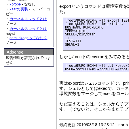
・
kprobe
- ななし
exportというコマンドは環境変
・
ksetの実装
- スーパーコ
た。
ピー
・
カーネルスレッドとは
-
[root@KURO-BOXHG ~]# export TEST
ノース
[root@KURO-BOXHG ~]# printenv

HOSTNAME=KURO-BOXHG

・
カーネルスレッドとは
-
TERM=xterm

nbyst
SHELL=/bin/bash

 :

・
asmlinkageってなに？
-
TEST=111

ノース
SHLVL=1

Adsense
しかし/proc下のenvironをみて
広告情報が設定されていま
せん。
[root@KURO-BOXHG ~]# cat /proc/2
実はexportはシェルコマンドで、
す。シェルとしてはexecで、カー
環境変数をマージしてexecをコー
ただ言えることは、シェルから子プ
す。（でないと、そこからまた子プ
最終更新 2010/08/18 13:25:12 - north