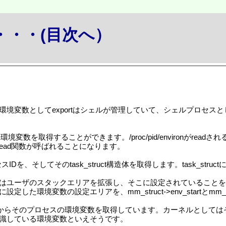
か・・・(目次へ）
環境変数としてexportはシェルが管理していて、シェルプロセ
環境変数を取得することができます。/proc/pid/environがreadされると、struc
n_read関数が呼ばれることになります。
Dを、そしてそのtask_struct構造体を取得します。task_struc
はユーザのスタックエリアを拡張し、そこに設定されていることを
環境変数の設定エリアを、mm_struct->env_startとmm_st
のメンバーからそのプロセスの環境変数を取得しています。カーネルと
識している環境変数といえそうです。