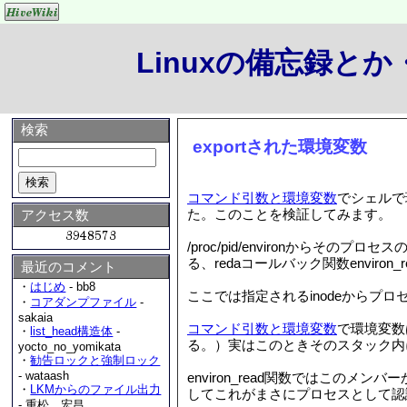
Linuxの備忘録と
検索
exportされた環境変数
コマンド引数と環境変数
でシェルで
た。このことを検証してみます。
アクセス数
/proc/pid/environからそのプロセスの
る、redaコールバック関数enviro
最近のコメント
・
はじめ
- bb8
ここでは指定されるinodeからプロセスI
・
コアダンプファイル
-
sakaia
コマンド引数と環境変数
で環境変数
・
list_head構造体
-
る。）実はこのときそのスタック内に設定した
yocto_no_yomikata
・
勧告ロックと強制ロック
- wataash
environ_read関数ではこ
・
LKMからのファイル出力
してこれがまさにプロセスとして認
- 重松 宏昌