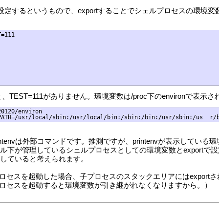
数を設定するというもので、exportすることでシェルプロセスの環
=111

みると、TEST=111がありません。環境変数は/proc下のenvironで
0120/environ

printenvは外部コマンドです。推測ですが、printenvが表示
ネル下が管理しているシェルプロセスとしての環境変数とexport
ルしていると考えられます。
ロセスを起動した場合、子プロセスのスタックエリアにはexport
ロセスを起動すると環境変数が引き継がれなくなりますから。）