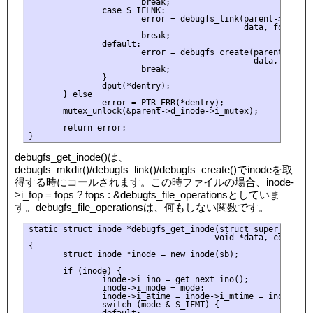
                       break;

               case S_IFLNK:

                       error = debugfs_link(parent->d_inod
                                            data, fops);

                       break;

               default:

                       error = debugfs_create(parent->d_in
                                              data, fops);

                       break;

               }

               dput(*dentry);

       } else

               error = PTR_ERR(*dentry);

       mutex_unlock(&parent->d_inode->i_mutex);

       return error;

debugfs_get_inode()は、
debugfs_mkdir()/debugfs_link()/debugfs_create()でinodeを取
得する時にコールされます。この時ファイルの場合、inode-
>i_fop = fops ? fops : &debugfs_file_operationsとしていま
す。debugfs_file_operationsは、何もしない関数です。
static struct inode *debugfs_get_inode(struct super_block 
                                      void *data, const st
{

       struct inode *inode = new_inode(sb);

       if (inode) {

               inode->i_ino = get_next_ino();

               inode->i_mode = mode;

               inode->i_atime = inode->i_mtime = inode->i_
               switch (mode & S_IFMT) {
