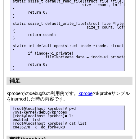
static ssize_t default_read_file(struct file *file, char __
                                size_t count, loff_t *ppos)
{

       return 0;

}

static ssize_t default_write_file(struct file *file, const
                                  size_t count, loff_t *ppo
{

       return count;

}

static int default_open(struct inode *inode, struct file *f
{

       if (inode->i_private)

               file->private_data = inode->i_private;

       return 0;

補足
kprobeでのdebugfsの利用例です。
kprobe
のkprobeサンプル
をinsmodした時の内容です。
[root@localhost kprobes]# pwd

/sys/kernel/debug/kprobes

[root@localhost kprobes]# ls

enabled  list

[root@localhost kprobes]# cat list
