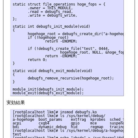
static struct file_operations hoge_fops = {

       .owner = THIS_MODULE,

       .read = debugfs_read,

       .write = debugfs_write,

};

static int debugfs_init_module(void)

{

       hogehoge_root = debugfs_create_dir("a-hogehoge", NUL
       if (!hogehoge_root)

               return -ENOMEM;

       if (!debugfs_create_file("test", 0444,

                      hogehoge_root, NULL, &hoge_fops))

               return -ENOMEM;

       return 0;

}

static void debugfs_exit_module(void)

{

       debugfs_remove_recursive(hogehoge_root);

}

module_init(debugfs_init_module);

実効結果
[root@localhost lkm]# insmod debugfs.ko

[root@localhost lkm]# ls /sys/kernel/debug/

a-hogehoge  boot_params    extfrag  kprobes  sched_feature
acpi        cxgb4          gpio     mce      suspend_stats
bdi         dynamic_debug  hid      regmap   tracing       
[root@localhost lkm]# ls /sys/kernel/debug/a-hogehoge/

test

[root@localhost lkm]# echo "abcde" > /sys/kernel/debug/a-ho