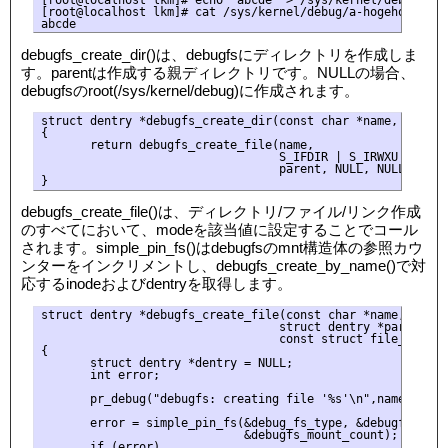
[root@localhost lkm]# cat /sys/kernel/debug/a-hogehoge/test
debugfs_create_dir()は、debugfsにディレクトリを作成しま
す。parentは作成する親ディレクトリです。NULLの場合、
debugfsのroot(/sys/kernel/debug)に作成されます。
struct dentry *debugfs_create_dir(const char *name, struct
{

       return debugfs_create_file(name, 

                                  S_IFDIR | S_IRWXU | S_IRU
                                  parent, NULL, NULL);

debugfs_create_file()は、ディレクトリ/ファイル/リンク作成
のすべてにおいて、modeを該当値に設定することでコール
されます。simple_pin_fs()はdebugfsのmnt構造体の参照カウ
ンターをインクリメントし、debugfs_create_by_name()で対
応するinodeおよびdentryを取得します。
struct dentry *debugfs_create_file(const char *name, umode_
                                  struct dentry *parent, vo
                                  const struct file_operati
{

       struct dentry *dentry = NULL;

       int error;

       pr_debug("debugfs: creating file '%s'\n",name);

       error = simple_pin_fs(&debug_fs_type, &debugfs_mount
                             &debugfs_mount_count);

       if (error)
