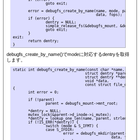
               goto exit;

       error = debugfs_create_by_name(name, mode, parent, &
                                      data, fops);

       if (error) {

               dentry = NULL;

               simple_release_fs(&debugfs_mount, &debugfs_m
               goto exit;

       }

exit:

       return dentry;

debugfs_create_by_name()でmodeに対応するdentryを取得
します。
static int debugfs_create_by_name(const char *name, umode_t
                                 struct dentry *parent,

                                 struct dentry **dentry,

                                 void *data,

                                 const struct file_operatio
{

       int error = 0;

       if (!parent)

               parent = debugfs_mount->mnt_root;

       *dentry = NULL;

       mutex_lock(&parent->d_inode->i_mutex);

       *dentry = lookup_one_len(name, parent, strlen(name))
       if (!IS_ERR(*dentry)) {

               switch (mode & S_IFMT) {

               case S_IFDIR:

                       error = debugfs_mkdir(parent->d_ino
                                             data, fops);
