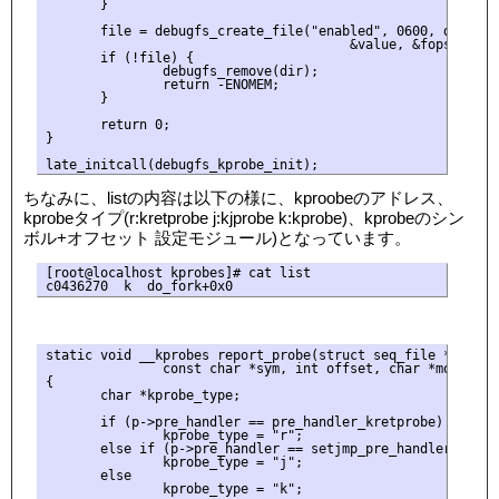
       }

       file = debugfs_create_file("enabled", 0600, dir,

                                       &value, &fops_kp);

       if (!file) {

               debugfs_remove(dir);

               return -ENOMEM;

       }

       return 0;

}

ちなみに、listの内容は以下の様に、kproobeのアドレス、
kprobeタイプ(r:kretprobe j:kjprobe k:kprobe)、kprobeのシン
ボル+オフセット 設定モジュール)となっています。
[root@localhost kprobes]# cat list

static void __kprobes report_probe(struct seq_file *pi, str
               const char *sym, int offset, char *modname,
{

       char *kprobe_type;

       if (p->pre_handler == pre_handler_kretprobe)

               kprobe_type = "r";

       else if (p->pre_handler == setjmp_pre_handler)

               kprobe_type = "j";

       else

               kprobe_type = "k";
