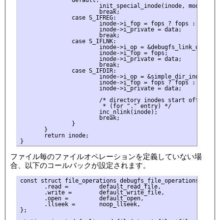
               default:

                       init_special_inode(inode, mode, dev)
                       break;

               case S_IFREG:

                       inode->i_fop = fops ? fops : &debug
                       inode->i_private = data;

                       break;

               case S_IFLNK:

                       inode->i_op = &debugfs_link_operatio
                       inode->i_fop = fops;

                       inode->i_private = data;

                       break;

               case S_IFDIR:

                       inode->i_op = &simple_dir_inode_oper
                       inode->i_fop = fops ? fops : &simpl
                       inode->i_private = data;

                       /* directory inodes start off with i
                        * (for "." entry) */

                       inc_nlink(inode);

                       break;

               }

       }

       return inode; 

ファイル毎のファイルオペレーションを定義していない場
合、以下のコールバックが設定されます。
const struct file_operations debugfs_file_operations = {

       .read =         default_read_file,

       .write =        default_write_file,

       .open =         default_open,

       .llseek =       noop_llseek,

};
