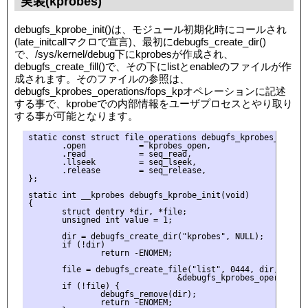
実装(kprobes)
debugfs_kprobe_init()は、モジュール初期化時にコールされ
(late_initcallマクロで宣言)、最初にdebugfs_create_dir()
で、/sys/kernel/debug下にkprobesが作成され、
debugfs_create_fill()で、その下にlistとenableのファイルが作
成されます。そのファイルの参照は、
debugfs_kprobes_operations/fops_kpオペレーションに記述
する事で、kprobeでの内部情報をユーザプロセスとやり取り
する事が可能となります。
static const struct file_operations debugfs_kprobes_operati
       .open           = kprobes_open,

       .read           = seq_read,

       .llseek         = seq_lseek,

       .release        = seq_release,

};

static int __kprobes debugfs_kprobe_init(void)

{

       struct dentry *dir, *file;

       unsigned int value = 1;

       dir = debugfs_create_dir("kprobes", NULL);

       if (!dir)

               return -ENOMEM;

       file = debugfs_create_file("list", 0444, dir, NULL,

                               &debugfs_kprobes_operations)
       if (!file) {

               debugfs_remove(dir);

               return -ENOMEM;
