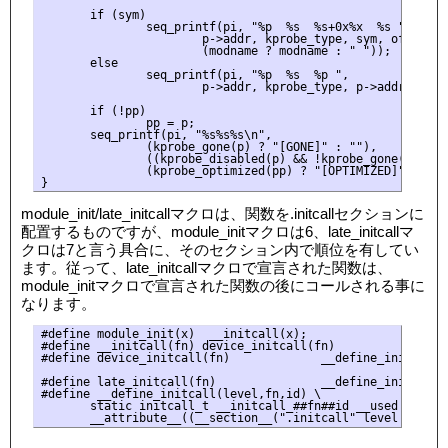
       if (sym)

               seq_printf(pi, "%p  %s  %s+0x%x  %s ",

                       p->addr, kprobe_type, sym, offset,

                       (modname ? modname : " "));

       else

               seq_printf(pi, "%p  %s  %p ",

                       p->addr, kprobe_type, p->addr);

       if (!pp)

               pp = p;

       seq_printf(pi, "%s%s%s\n",

               (kprobe_gone(p) ? "[GONE]" : ""),

               ((kprobe_disabled(p) && !kprobe_gone(p)) ? 
               (kprobe_optimized(pp) ? "[OPTIMIZED]" : ""))
module_init/late_initcallマクロは、関数を.initcallセクションに
配置するものですが、module_initマクロは6、late_initcallマ
クロは7と言う具合に、そのセクション内で順位を有してい
ます。従って、late_initcallマクロで宣言された関数は、
module_initマクロで宣言された関数の後にコールされる事に
なります。
#define module_init(x)  __initcall(x);

#define __initcall(fn) device_initcall(fn)

#define device_initcall(fn)             __define_initcall("
#define late_initcall(fn)               __define_initcall("
#define __define_initcall(level,fn,id) \

       static initcall_t __initcall_##fn##id __used \
