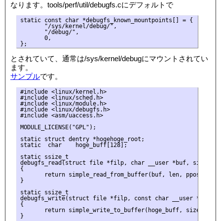
なります。tools/perf/util/debugfs.cにデフォルトで
static const char *debugfs_known_mountpoints[] = {

       "/sys/kernel/debug/",

       "/debug/",

       0,

とされていて、通常は/sys/kernel/debugにマウントされてい
ます。
サンプル
です。
#include <linux/kernel.h>

#include <linux/sched.h>

#include <linux/module.h>

#include <linux/debugfs.h>

#include <asm/uaccess.h>

MODULE_LICENSE("GPL");

static struct dentry *hogehoge_root;

static  char    hoge_buff[128];

static ssize_t

debugfs_read(struct file *filp, char __user *buf, size_t l
{

       return simple_read_from_buffer(buf, len, ppos, hoge
}

static ssize_t

debugfs_write(struct file *filp, const char __user *buf, s
{

       return simple_write_to_buffer(hoge_buff, sizeof(hog
}
