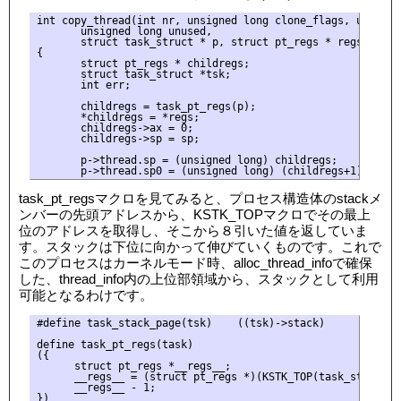
int copy_thread(int nr, unsigned long clone_flags, unsigned
       unsigned long unused,

       struct task_struct * p, struct pt_regs * regs)

{

       struct pt_regs * childregs;

       struct task_struct *tsk;

       int err;

       childregs = task_pt_regs(p);

       *childregs = *regs;

       childregs->ax = 0;

       childregs->sp = sp;

       p->thread.sp = (unsigned long) childregs;

task_pt_regsマクロを見てみると、プロセス構造体のstackメ
ンバーの先頭アドレスから、KSTK_TOPマクロでその最上
位のアドレスを取得し、そこから８引いた値を返していま
す。スタックは下位に向かって伸びていくものです。これで
このプロセスはカーネルモード時、alloc_thread_infoで確保
した、thread_info内の上位部領域から、スタックとして利用
可能となるわけです。
#define task_stack_page(tsk)    ((tsk)->stack)

define task_pt_regs(task)                                  
({                                                         
      struct pt_regs *__regs__;                            
      __regs__ = (struct pt_regs *)(KSTK_TOP(task_stack_pag
      __regs__ - 1;                                        
})
