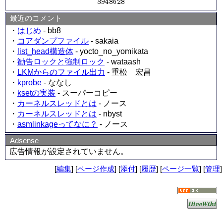
最近のコメント
・
はじめ
- bb8
・
コアダンプファイル
- sakaia
・
list_head構造体
- yocto_no_yomikata
・
勧告ロックと強制ロック
- wataash
・
LKMからのファイル出力
- 重松 宏昌
・
kprobe
- ななし
・
ksetの実装
- スーパーコピー
・
カーネルスレッドとは
- ノース
・
カーネルスレッドとは
- nbyst
・
asmlinkageってなに？
- ノース
Adsense
広告情報が設定されていません。
[
編集
] [
ページ作成
] [
添付
] [
履歴
] [
ページ一覧
] [
管理
]