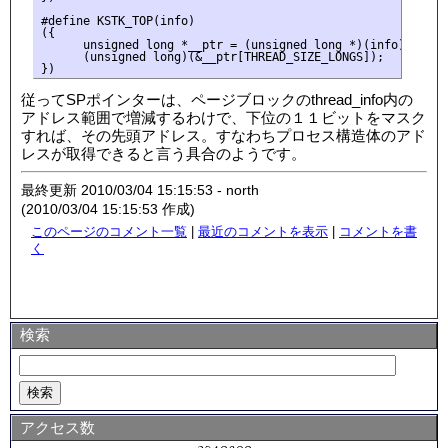
#define KSTK_TOP(info)                                     
({                                                         
      unsigned long *__ptr = (unsigned long *)(info);      
      (unsigned long)(&__ptr[THREAD_SIZE_LONGS]);          
従ってSPポインターは、ページブロックのthread_info内の
アドレス範囲で増減するわけで、下位の１１ビットをマスク
すれば、その先頭アドレス。すなわちプロセス構造体のアド
レスが取得できると言う具合のようです。
最終更新 2010/03/04 15:15:53 - north
(2010/03/04 15:15:53 作成)
このページのコメント一覧
|
最近のコメントを表示
|
コメントを書
く
検索
アクセス数