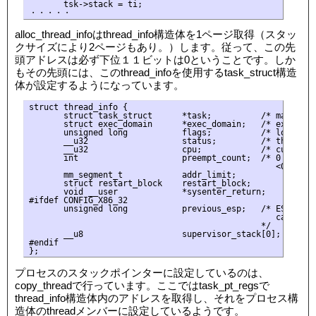
       tsk->stack = ti;

alloc_thread_infoはthread_info構造体を1ページ取得（スタッ
クサイズにより2ページもあり。）します。従って、この先
頭アドレスは必ず下位１１ビットは0ということです。しか
もその先頭には、このthread_infoを使用するtask_struct構造
体が設定するようになっています。
struct thread_info {

       struct task_struct      *task;          /* main task
       struct exec_domain      *exec_domain;   /* execution
       unsigned long           flags;          /* low level
       __u32                   status;         /* thread s
       __u32                   cpu;            /* current C
       int                     preempt_count;  /* 0 => pree
                                                  <0 => BUG
       mm_segment_t            addr_limit;

       struct restart_block    restart_block;

       void __user             *sysenter_return;

#ifdef CONFIG_X86_32

       unsigned long           previous_esp;   /* ESP of t
                                                  case of 
                                               */

       __u8                    supervisor_stack[0];

#endif

プロセスのスタックポインターに設定しているのは、
copy_threadで行っています。ここではtask_pt_regsで
thread_info構造体内のアドレスを取得し、それをプロセス構
造体のthreadメンバーに設定しているようです。