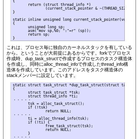
{

       return (struct thread_info *)

               (current_stack_pointer & ~(THREAD_SIZE - 1))
}

static inline unsigned long current_stack_pointer(void)

{

       unsigned long sp;

       asm("mov sp,%0; ":"=r" (sp));

       return sp;

これは、プロセス毎に独自のカーネルスタックを有している
から。ということが大前提にあるからです。forkでプロセス
作成時、dup_task_structで作成するプロセスのタスク構造体
を作成し、同時にalloc_thread_infoで作成したthread_info構
造体を作成しています。このアドレスをタスク構造体の
stackメンバーに設定しています。
static struct task_struct *dup_task_struct(struct task_stru
{

       struct task_struct *tsk;

       struct thread_info *ti;

・・・・・ 

       tsk = alloc_task_struct();

       if (!tsk)

               return NULL;

・・・・・ 

       ti = alloc_thread_info(tsk);

       if (!ti) {

               free_task_struct(tsk);

               return NULL;

       }

・・・・・ 
