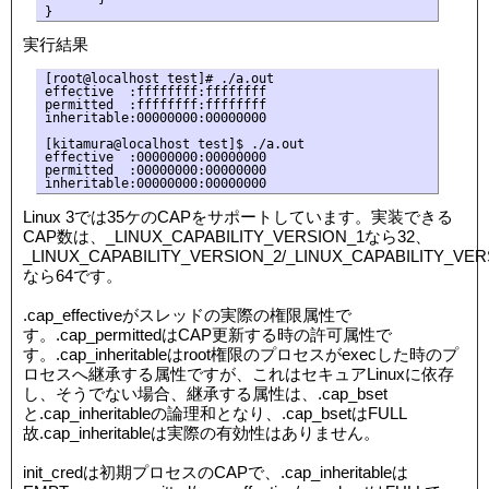
実行結果
[root@localhost test]# ./a.out

effective  :ffffffff:ffffffff

permitted  :ffffffff:ffffffff

inheritable:00000000:00000000

[kitamura@localhost test]$ ./a.out

effective  :00000000:00000000

permitted  :00000000:00000000

Linux 3では35ケのCAPをサポートしています。実装できる
CAP数は、_LINUX_CAPABILITY_VERSION_1なら32、
_LINUX_CAPABILITY_VERSION_2/_LINUX_CAPABILITY_VER
なら64です。
.cap_effectiveがスレッドの実際の権限属性で
す。.cap_permittedはCAP更新する時の許可属性で
す。.cap_inheritableはroot権限のプロセスがexecした時のプ
ロセスへ継承する属性ですが、これはセキュアLinuxに依存
し、そうでない場合、継承する属性は、.cap_bset
と.cap_inheritableの論理和となり、.cap_bsetはFULL
故.cap_inheritableは実際の有効性はありません。
init_credは初期プロセスのCAPで、.cap_inheritableは