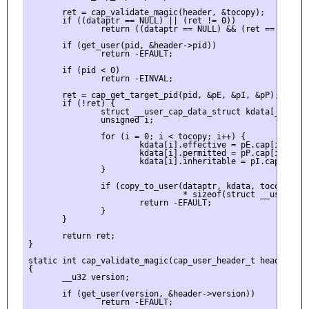
       ret = cap_validate_magic(header, &tocopy);

       if ((dataptr == NULL) || (ret != 0))

               return ((dataptr == NULL) && (ret == -EINVAL
       if (get_user(pid, &header->pid))

               return -EFAULT;

       if (pid < 0)

               return -EINVAL;

       ret = cap_get_target_pid(pid, &pE, &pI, &pP);

       if (!ret) {

               struct __user_cap_data_struct kdata[_KERNEL
               unsigned i;

               for (i = 0; i < tocopy; i++) {

                       kdata[i].effective = pE.cap[i];

                       kdata[i].permitted = pP.cap[i];

                       kdata[i].inheritable = pI.cap[i];

               }

               if (copy_to_user(dataptr, kdata, tocopy

                                * sizeof(struct __user_cap
                       return -EFAULT;

               }

       }

       return ret;

}

static int cap_validate_magic(cap_user_header_t header, uns
{

       __u32 version;

       if (get_user(version, &header->version))

               return -EFAULT;
