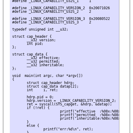
#define _LINUX_CAPABILITY_U32S_1     1

#define _LINUX_CAPABILITY_VERSION_2  0x20071026

#define _LINUX_CAPABILITY_U32S_2     2

#define _LINUX_CAPABILITY_VERSION_3  0x20080522

#define _LINUX_CAPABILITY_U32S_3     2

typedef unsigned int __u32;

struct cap_header {

       __u32 version;

       int pid;

};

struct cap_data {

       __u32 effective;

       __u32 permitted;

       __u32 inheritable;

};

void  main(int argc, char *argv[])

{

       struct cap_header hdrp;

       struct cap_data datap[2];

       int     i, ret;

       hdrp.pid = 0;

       hdrp.version = _LINUX_CAPABILITY_VERSION_2;

       ret = syscall(SYS_capget, &hdrp, &datap);

       if (!ret) {

                       printf("effective  :%08x:%08x\n", d
                       printf("permitted  :%08x:%08x\n", d
                       printf("inheritable:%08x:%08x\n", d
       }

       else {

               printf("err:%d\n", ret);

       }
