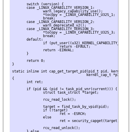
       switch (version) {

       case _LINUX_CAPABILITY_VERSION_1:

               warn_legacy_capability_use();

               *tocopy = _LINUX_CAPABILITY_U32S_1;

               break;

       case _LINUX_CAPABILITY_VERSION_2:

               warn_deprecated_v2();

       case _LINUX_CAPABILITY_VERSION_3:

               *tocopy = _LINUX_CAPABILITY_U32S_3;

               break;

       default:

               if (put_user((u32)_KERNEL_CAPABILITY_VERSIO
                       return -EFAULT;

               return -EINVAL;

       }

       return 0;

}

static inline int cap_get_target_pid(pid_t pid, kernel_cap_
                                    kernel_cap_t *pIp, kern
{

       int ret;

       if (pid && (pid != task_pid_vnr(current))) {

               struct task_struct *target;

               rcu_read_lock();

               target = find_task_by_vpid(pid);

               if (!target)

                       ret = -ESRCH;

               else

                       ret = security_capget(target, pEp, p
               rcu_read_unlock();

       } else
