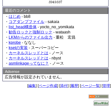
最近のコメント
・
はじめ
- bb8
・
コアダンプファイル
- sakaia
・
list_head構造体
- yocto_no_yomikata
・
勧告ロックと強制ロック
- wataash
・
LKMからのファイル出力
- 重松 宏昌
・
kprobe
- ななし
・
ksetの実装
- スーパーコピー
・
カーネルスレッドとは
- ノース
・
カーネルスレッドとは
- nbyst
・
asmlinkageってなに？
- ノース
Adsense
広告情報が設定されていません。
[
編集
] [
ページ作成
] [
添付
] [
履歴
] [
ページ一覧
] [
管理
]