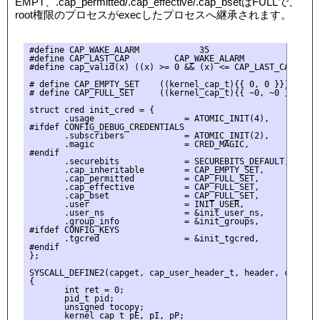
EMPT、.cap_permitted/.cap_effective/.cap_bsetはFULLで、
root権限のプロセスがexecしたプロセスへ継承されます。
#define CAP_WAKE_ALARM            35

#define CAP_LAST_CAP         CAP_WAKE_ALARM

#define cap_valid(x) ((x) >= 0 && (x) <= CAP_LAST_CAP)

# define CAP_EMPTY_SET    ((kernel_cap_t){{ 0, 0 }})

# define CAP_FULL_SET     ((kernel_cap_t){{ ~0, ~0 }})

struct cred init_cred = {

       .usage                  = ATOMIC_INIT(4),

#ifdef CONFIG_DEBUG_CREDENTIALS

       .subscribers            = ATOMIC_INIT(2),

       .magic                  = CRED_MAGIC,

#endif

       .securebits             = SECUREBITS_DEFAULT,

       .cap_inheritable        = CAP_EMPTY_SET,

       .cap_permitted          = CAP_FULL_SET,

       .cap_effective          = CAP_FULL_SET,

       .cap_bset               = CAP_FULL_SET,

       .user                   = INIT_USER,

       .user_ns                = &init_user_ns,

       .group_info             = &init_groups,

#ifdef CONFIG_KEYS

       .tgcred                 = &init_tgcred,

#endif

};

SYSCALL_DEFINE2(capget, cap_user_header_t, header, cap_use
{

       int ret = 0;

       pid_t pid;

       unsigned tocopy;

       kernel_cap_t pE, pI, pP;
