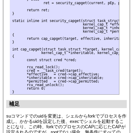
               ret = security_capget(current, pEp, pIp, pPp
       return ret;

}

static inline int security_capget(struct task_struct *targe
                                  kernel_cap_t *effective,

                                  kernel_cap_t *inheritable
                                  kernel_cap_t *permitted)

{

       return cap_capget(target, effective, inheritable, pe
} 

int cap_capget(struct task_struct *target, kernel_cap_t *ef
              kernel_cap_t *inheritable, kernel_cap_t *perm
{

       const struct cred *cred;

       rcu_read_lock();

       cred = __task_cred(target);

       *effective   = cred->cap_effective;

       *inheritable = cred->cap_inheritable;

       *permitted   = cred->cap_permitted;

       rcu_read_unlock();

       return 0;

補足
suコマンドでのuidを変更は、シェルからforkでプロセスを作
成し、かかるuidを設定した後、execでシェルを起動するこ
とになり、この時、forkでのプロセスのCAPに応じたCAPが
設定されるのですが、rootでない場合、無条件にすべての