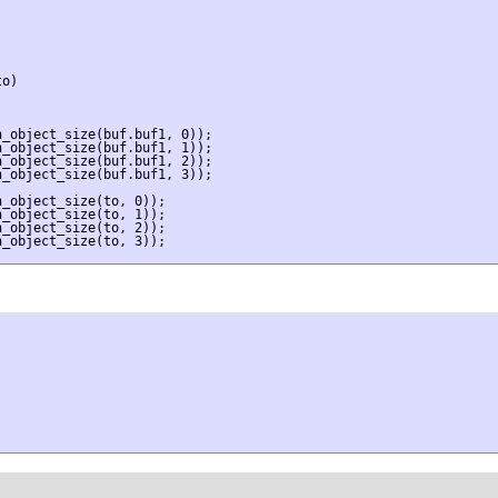
o)

_object_size(buf.buf1, 0));

_object_size(buf.buf1, 1));

_object_size(buf.buf1, 2));

_object_size(buf.buf1, 3));

_object_size(to, 0));

_object_size(to, 1));

_object_size(to, 2));

_object_size(to, 3));
