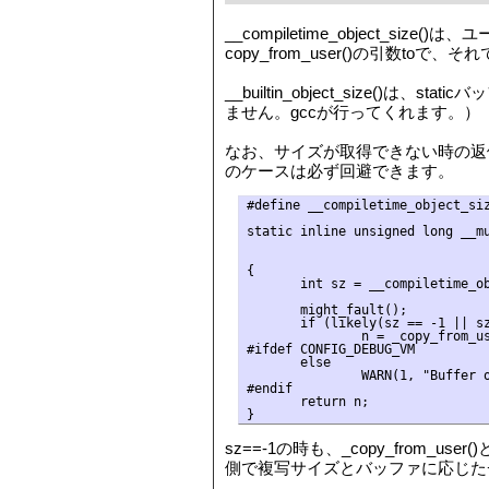
__compiletime_object_siz
copy_from_user()の引数toで
__builtin_object_si
ません。gccが行ってくれます。）
なお、サイズが取得できない時の返値
のケースは必ず回避できます。
#define __compiletime_object_siz
static inline unsigned long __mu
                                
                                
{

       int sz = __compiletime_ob
       might_fault();

       if (likely(sz == -1 || sz
               n = _copy_from_us
#ifdef CONFIG_DEBUG_VM

       else

               WARN(1, "Buffer o
#endif

       return n;

sz==-1の時も、_copy_fr
側で複写サイズとバッファに応じた