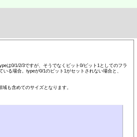
typeは0/1/2/3ですが、そうでなくビット0/ビット1としてのフラ
れている場合。typeが0/1のビット1がセットされない場合と、
領域も含めてのサイズとなります。