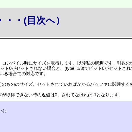
か・・・(目次へ）
eはgccの機能で、コンパイル時にサイズを取得します。以降私の解釈です。引数の
ビット0がセットされない場合と、(type=1/3)でビット0がセットさ
されている場合での対応です。
そのもののサイズ、セットされていればかかるバッファに関連する
ズが取得できない時の返値は0、されてなければ-1となります。
o);
