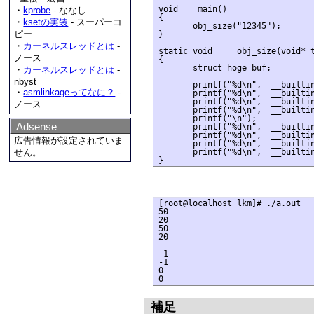
void    main()

・
kprobe
- ななし
{

・
ksetの実装
- スーパーコ
       obj_size("12345");

ピー
}

・
カーネルスレッドとは
-
static void     obj_size(void* t
ノース
{

       struct hoge buf;

・
カーネルスレッドとは
-
nbyst
       printf("%d\n",  __builtin
・
asmlinkageってなに？
-
       printf("%d\n",  __builtin
       printf("%d\n",  __builtin
ノース
       printf("%d\n",  __builtin
       printf("\n");

Adsense
       printf("%d\n",  __builtin
       printf("%d\n",  __builtin
広告情報が設定されていま
       printf("%d\n",  __builtin
       printf("%d\n",  __builtin
せん。
[root@localhost lkm]# ./a.out

50

20

50

20

-1

-1

0

補足