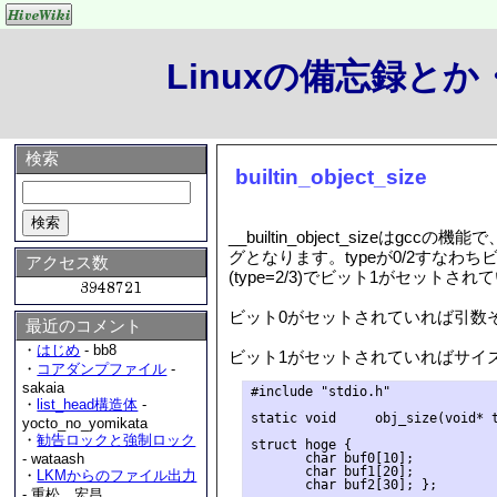
Linuxの備忘録と
検索
builtin_object_size
__builtin_object_siz
グとなります。typeが0/2すなわち
アクセス数
(type=2/3)でビット1がセット
ビット0がセットされていれば引数
最近のコメント
・
はじめ
- bb8
ビット1がセットされていればサイ
・
コアダンプファイル
-
sakaia
#include "stdio.h"

・
list_head構造体
-
static void     obj_size(void* t
yocto_no_yomikata
・
勧告ロックと強制ロック
struct hoge {

       char buf0[10];

- wataash
       char buf1[20];

・
LKMからのファイル出力
       char buf2[30]; };

- 重松 宏昌