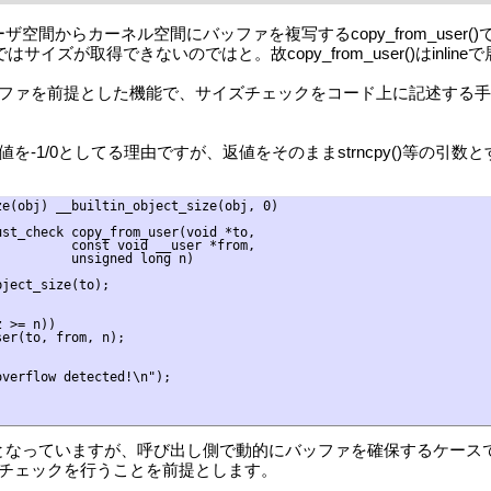
e()は、ユーザ空間からカーネル空間にバッファを複写するcopy_from_user()で
、それではサイズが取得できないのではと。故copy_from_user()はinli
ze()は、staticバッファを前提とした機能で、サイズチェックをコード
を-1/0としてる理由ですが、返値をそのままstrncpy()等の
e(obj) __builtin_object_size(obj, 0)

st_check copy_from_user(void *to,

         const void __user *from,

         unsigned long n)

ject_size(to);

 >= n))

er(to, from, n);

verflow detected!\n");

om_user()となっていますが、呼び出し側で動的にバッファを確保す
チェックを行うことを前提とします。