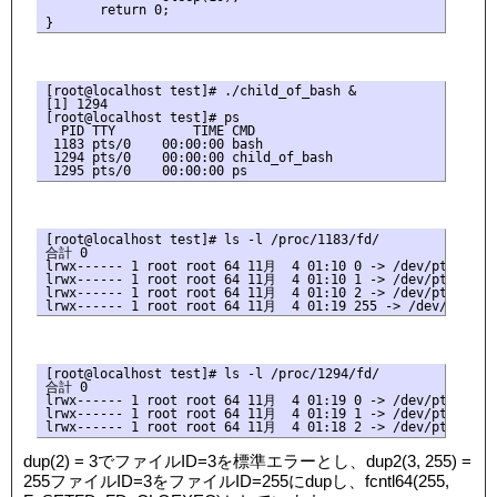
       return 0;

[root@localhost test]# ./child_of_bash &

[1] 1294

[root@localhost test]# ps

  PID TTY          TIME CMD

 1183 pts/0    00:00:00 bash

 1294 pts/0    00:00:00 child_of_bash

[root@localhost test]# ls -l /proc/1183/fd/

合計 0

lrwx------ 1 root root 64 11月  4 01:10 0 -> /dev/pts/0

lrwx------ 1 root root 64 11月  4 01:10 1 -> /dev/pts/0

lrwx------ 1 root root 64 11月  4 01:10 2 -> /dev/pts/0

[root@localhost test]# ls -l /proc/1294/fd/

合計 0

lrwx------ 1 root root 64 11月  4 01:19 0 -> /dev/pts/0

lrwx------ 1 root root 64 11月  4 01:19 1 -> /dev/pts/0

dup(2) = 3でファイルID=3を標準エラーとし、dup2(3, 255) =
255ファイルID=3をファイルID=255にdupし、fcntl64(255,