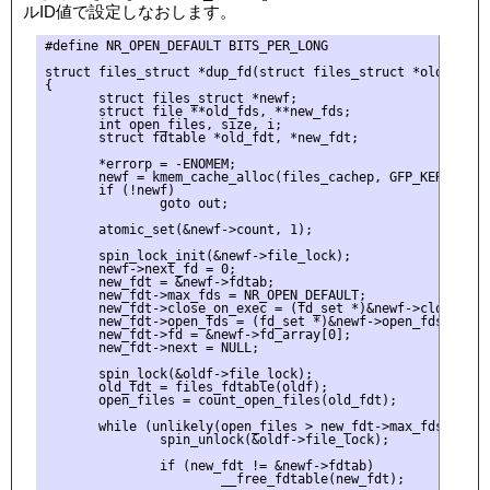
ルID値で設定しなおします。
#define NR_OPEN_DEFAULT BITS_PER_LONG

struct files_struct *dup_fd(struct files_struct *oldf, int 
{

       struct files_struct *newf;

       struct file **old_fds, **new_fds;

       int open_files, size, i;

       struct fdtable *old_fdt, *new_fdt;

       *errorp = -ENOMEM;

       newf = kmem_cache_alloc(files_cachep, GFP_KERNEL);

       if (!newf)

               goto out;

       atomic_set(&newf->count, 1);

       spin_lock_init(&newf->file_lock);

       newf->next_fd = 0;

       new_fdt = &newf->fdtab;

       new_fdt->max_fds = NR_OPEN_DEFAULT;

       new_fdt->close_on_exec = (fd_set *)&newf->close_on_e
       new_fdt->open_fds = (fd_set *)&newf->open_fds_init;

       new_fdt->fd = &newf->fd_array[0];

       new_fdt->next = NULL;

       spin_lock(&oldf->file_lock);

       old_fdt = files_fdtable(oldf);

       open_files = count_open_files(old_fdt);

       while (unlikely(open_files > new_fdt->max_fds)) {

               spin_unlock(&oldf->file_lock);

               if (new_fdt != &newf->fdtab)

                       __free_fdtable(new_fdt);
