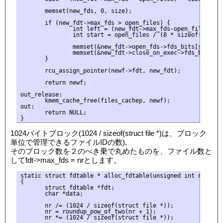
       memset(new_fds, 0, size);

       if (new_fdt->max_fds > open_files) {

               int left = (new_fdt->max_fds-open_files)/8;

               int start = open_files / (8 * sizeof(unsigne
               memset(&new_fdt->open_fds->fds_bits[start], 
               memset(&new_fdt->close_on_exec->fds_bits[sta
       }

       rcu_assign_pointer(newf->fdt, new_fdt);

       return newf;

out_release:

       kmem_cache_free(files_cachep, newf);

out:

       return NULL;

1024バイトブロック(1024 / sizeof(struct file *)は、ブロック
単位で管理できるファイルIDの数),
そのブロック数を２のべき乗で丸めたものを、ファイル数と
してfdt->max_fds = nrとします。
static struct fdtable * alloc_fdtable(unsigned int nr)

{

       struct fdtable *fdt;

       char *data;

       nr /= (1024 / sizeof(struct file *));

       nr = roundup_pow_of_two(nr + 1);

       nr *= (1024 / sizeof(struct file *));
