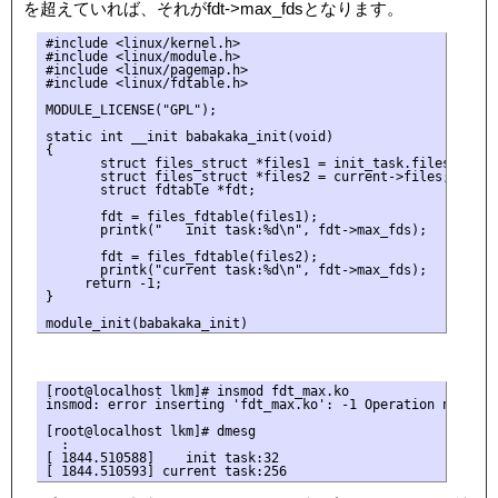
を超えていれば、それがfdt->max_fdsとなります。
#include <linux/kernel.h>

#include <linux/module.h>

#include <linux/pagemap.h>

#include <linux/fdtable.h>

MODULE_LICENSE("GPL");

static int __init babakaka_init(void)

{

       struct files_struct *files1 = init_task.files;

       struct files_struct *files2 = current->files;

       struct fdtable *fdt;

       fdt = files_fdtable(files1);

       printk("   init task:%d\n", fdt->max_fds);

       fdt = files_fdtable(files2);

       printk("current task:%d\n", fdt->max_fds);

     return -1;

}

[root@localhost lkm]# insmod fdt_max.ko

insmod: error inserting 'fdt_max.ko': -1 Operation not perm
[root@localhost lkm]# dmesg

  :

[ 1844.510588]    init task:32
