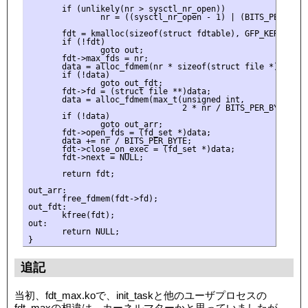
       if (unlikely(nr > sysctl_nr_open))

               nr = ((sysctl_nr_open - 1) | (BITS_PER_LONG 
       fdt = kmalloc(sizeof(struct fdtable), GFP_KERNEL);

       if (!fdt)

               goto out;

       fdt->max_fds = nr;

       data = alloc_fdmem(nr * sizeof(struct file *));

       if (!data)

               goto out_fdt;

       fdt->fd = (struct file **)data;

       data = alloc_fdmem(max_t(unsigned int,

                                2 * nr / BITS_PER_BYTE, L1_
       if (!data)

               goto out_arr;

       fdt->open_fds = (fd_set *)data;

       data += nr / BITS_PER_BYTE;

       fdt->close_on_exec = (fd_set *)data;

       fdt->next = NULL;

       return fdt;

out_arr:

       free_fdmem(fdt->fd);

out_fdt:

       kfree(fdt);

out:

       return NULL;

追記
当初、fdt_max.koで、init_taskと他のユーザプロセスの
fdt_maxの相違は、カーネルマターかと思っていましたが、