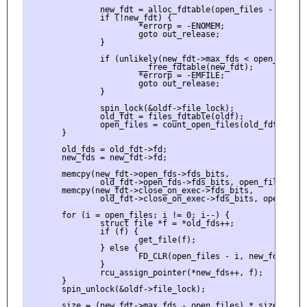
               new_fdt = alloc_fdtable(open_files - 1);

               if (!new_fdt) {

                       *errorp = -ENOMEM;

                       goto out_release;

               }

               if (unlikely(new_fdt->max_fds < open_files))
                       __free_fdtable(new_fdt);

                       *errorp = -EMFILE;

                       goto out_release;

               }

               spin_lock(&oldf->file_lock);

               old_fdt = files_fdtable(oldf);

               open_files = count_open_files(old_fdt);

       }

       old_fds = old_fdt->fd;

       new_fds = new_fdt->fd;

       memcpy(new_fdt->open_fds->fds_bits,

               old_fdt->open_fds->fds_bits, open_files/8);

       memcpy(new_fdt->close_on_exec->fds_bits,

               old_fdt->close_on_exec->fds_bits, open_files
       for (i = open_files; i != 0; i--) {

               struct file *f = *old_fds++;

               if (f) {

                       get_file(f);

               } else {

                       FD_CLR(open_files - i, new_fdt->open
               }

               rcu_assign_pointer(*new_fds++, f);

       }

       spin_unlock(&oldf->file_lock);

       size = (new_fdt->max_fds - open_files) * sizeof(stru