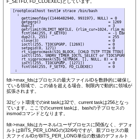
F_SETFD, FD_CLOEXEC)としています。
[root@localhost test]# strace /bin/bash

  :

    gettimeofday({1446482940, 993197}, NULL) = 0

    getpgrp()                               = 1269

    dup(2)                                  = 3

    getrlimit(RLIMIT_NOFILE, {rlim_cur=1024, rlim_max=4*102
    fcntl64(255, F_GETFD)                   = -1 EBADF (Ba
    dup2(3, 255)                            = 255

    close(3)                                = 0

    ioctl(255, TIOCGPGRP, [1269])           = 0

    setpgid(0, 1271)                        = 0

    rt_sigprocmask(SIG_BLOCK, [CHLD TSTP TTIN TTOU], [], 8)
    ioctl(255, SNDRV_TIMER_IOCTL_SELECT or TIOCSPGRP, [1271
    rt_sigprocmask(SIG_SETMASK, [], NULL, 8) = 0

    ioctl(255, TIOCGPGRP, [1271])           = 0

    fcntl64(255, F_SETFD, FD_CLOEXEC)       = 0

fdt->max_fdsはプロセスの最大ファイルIDを数静的に確保し
ている領域で、この値を超える場合、制限内で動的に領域が
拡張されます。
32ビット環境でのinit taskは32で、current taskは256となっ
ています。ここでのcurrent taskは、bashの子プロセスの
insmodコマンドとなります。
fdt->max_fdsはカーネル/ユーザプロセスに関係なく、デフォ
ルトはBITS_PER_LONGの(32/64)ですが、親プロセスの最
大ファイルIDがBITS_PER_LONG単位の数値のデフォルト