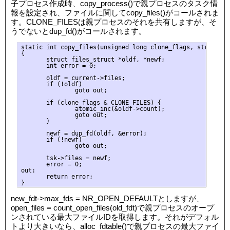
子プロセス作成時、copy_process()で親プロセスのタスク情
報を設定され、ファイルに関してcopy_files()がコールされま
す。CLONE_FILESは親プロセスのそれを共有しますが、そ
うでないとdup_fd()がコールされます。
static int copy_files(unsigned long clone_flags, struct tas
{

       struct files_struct *oldf, *newf;

       int error = 0;

       oldf = current->files;

       if (!oldf)

               goto out;

       if (clone_flags & CLONE_FILES) {

               atomic_inc(&oldf->count);

               goto out;

       }

       newf = dup_fd(oldf, &error);

       if (!newf)

               goto out;

       tsk->files = newf;

       error = 0;

out:

       return error;

new_fdt->max_fds = NR_OPEN_DEFAULTとしますが、
open_files = count_open_files(old_fdt)で親プロセスのオープ
ンされている最大ファイルIDを取得します。それがデフォル
トより大きいなら、alloc_fdtable()で親プロセスの最大ファイ