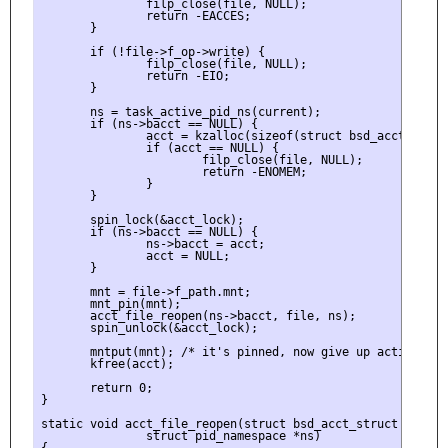
               filp_close(file, NULL);

               return -EACCES;

       }

       if (!file->f_op->write) {

               filp_close(file, NULL);

               return -EIO;

       }

       ns = task_active_pid_ns(current);

       if (ns->bacct == NULL) {

               acct = kzalloc(sizeof(struct bsd_acct_struc
               if (acct == NULL) {

                       filp_close(file, NULL);

                       return -ENOMEM;

               }

       }

       spin_lock(&acct_lock);

       if (ns->bacct == NULL) {

               ns->bacct = acct;

               acct = NULL;

       }

       mnt = file->f_path.mnt;

       mnt_pin(mnt);

       acct_file_reopen(ns->bacct, file, ns);

       spin_unlock(&acct_lock);

       mntput(mnt); /* it's pinned, now give up active refe
       kfree(acct);

       return 0;

}

static void acct_file_reopen(struct bsd_acct_struct *acct,
               struct pid_namespace *ns)
