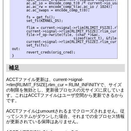
       ac.ac_io = encode_comp_t(0 /* current->io_usage */);
       ac.ac_rw = encode_comp_t(ac.ac_io / 1024);

       ac.ac_swaps = encode_comp_t(0);

       fs = get_fs();

       set_fs(KERNEL_DS);

       flim = current->signal->rlim[RLIMIT_FSIZE].rlim_cur;
       current->signal->rlim[RLIMIT_FSIZE].rlim_cur = RLIM_
       file->f_op->write(file, (char *)&ac,

                              sizeof(acct_t), &file->f_pos)
       current->signal->rlim[RLIMIT_FSIZE].rlim_cur = flim;
       set_fs(fs);

out:

       revert_creds(orig_cred);

補足
ACCTファイル更新は、current->signal-
>rlim[RLIMIT_FSIZE].rlim_cur = RLIM_INFINITYで、サイズ
の制限を無効とし、更新後プロセスの元サイズに戻していま
す。これはACCTファイルはユーザ空間から更新できるから
です。
ACCTファイルはumountされるまでクローズされません。従
ってシステムがダウンした場合、それまでの全プロセス情報
が更新されている保障はありません。