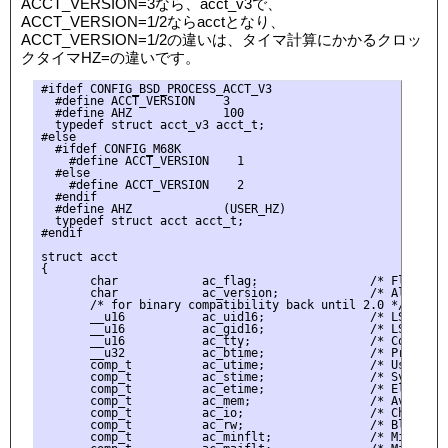
ACCT_VERSION=3なら、acct_v3で、
ACCT_VERSION=1/2ならacctとなり、
ACCT_VERSION=1/2の違いは、タイマ計算にかかるクロッ
クタイマHZ=の違いです。
#ifdef CONFIG_BSD_PROCESS_ACCT_V3

  #define ACCT_VERSION    3

  #define AHZ             100

  typedef struct acct_v3 acct_t;

#else

  #ifdef CONFIG_M68K

    #define ACCT_VERSION    1

  #else

    #define ACCT_VERSION    2

  #endif

  #define AHZ             (USER_HZ)

  typedef struct acct acct_t;

#endif

struct acct

{

       char            ac_flag;                /* Flags */

       char            ac_version;             /* Always s
       /* for binary compatibility back until 2.0 */

       __u16           ac_uid16;               /* LSB of Re
       __u16           ac_gid16;               /* LSB of Re
       __u16           ac_tty;                 /* Control T
       __u32           ac_btime;               /* Process 
       comp_t          ac_utime;               /* User Time
       comp_t          ac_stime;               /* System Ti
       comp_t          ac_etime;               /* Elapsed T
       comp_t          ac_mem;                 /* Average M
       comp_t          ac_io;                  /* Chars Tra
       comp_t          ac_rw;                  /* Blocks R
       comp_t          ac_minflt;              /* Minor Pag