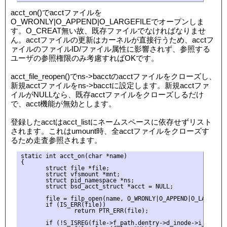
acct_on()でacctファイルを
O_WRONLY|O_APPEND|O_LARGEFILEでオープンしま
す。O_CREAT無い故、既存ファイルでなければなりませ
ん。acctファイルの更新はカーネルが直接行うため、acctフ
ァイルのファイルID/ファイル属性に影響されず、参照する
ユーザの参照権限のみ考慮すればOKです。
acct_file_reopen()でns->bacctのacctファイルをクローズし、
新規acctファイルをns->bacctに設定します。新規acctファ
イルがNULLなら、既存acctファイルをクローズしるだけ
で、acct機能が無効とします。
登録したacctはacct_listにネームスペースに依存せずリスト
されます。これはumount時、全acctファイルをクローズす
るため走査参照されます。
static int acct_on(char *name)

{

       struct file *file;

       struct vfsmount *mnt;

       struct pid_namespace *ns;

       struct bsd_acct_struct *acct = NULL;

       file = filp_open(name, O_WRONLY|O_APPEND|O_LARGEFILE
       if (IS_ERR(file))

               return PTR_ERR(file);

       if (!S_ISREG(file->f_path.dentry->d_inode->i_mode)) 