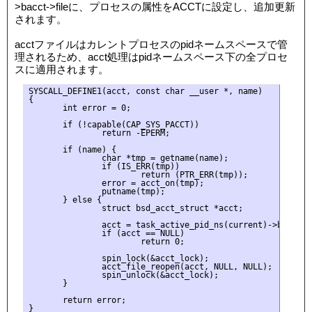
>bacct->fileに、プロセスの属性をACCTに設定し、追加更新
されます。
acctファイルはカレントプロセスのpidネームスペースで管
理されるため、acct処理はpidネームスペース下の全プロセ
スに適用されます。
SYSCALL_DEFINE1(acct, const char __user *, name)

{

       int error = 0;

       if (!capable(CAP_SYS_PACCT))

               return -EPERM;

       if (name) {

               char *tmp = getname(name);

               if (IS_ERR(tmp))

                       return (PTR_ERR(tmp));

               error = acct_on(tmp);

               putname(tmp);

       } else {

               struct bsd_acct_struct *acct;

               acct = task_active_pid_ns(current)->bacct;

               if (acct == NULL)

                       return 0;

               spin_lock(&acct_lock);

               acct_file_reopen(acct, NULL, NULL);

               spin_unlock(&acct_lock);

       }

       return error;
