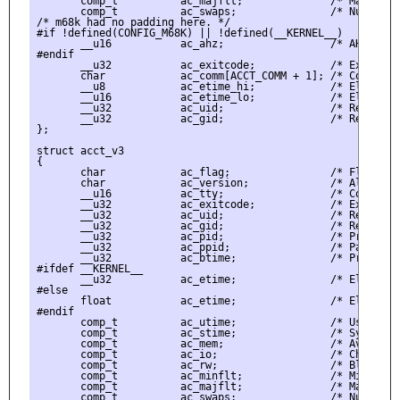
       comp_t          ac_majflt;              /* Major Pag
       comp_t          ac_swaps;               /* Number of
/* m68k had no padding here. */

#if !defined(CONFIG_M68K) || !defined(__KERNEL__)

       __u16           ac_ahz;                 /* AHZ */

#endif

       __u32           ac_exitcode;            /* Exitcode 
       char            ac_comm[ACCT_COMM + 1]; /* Command N
       __u8            ac_etime_hi;            /* Elapsed T
       __u16           ac_etime_lo;            /* Elapsed T
       __u32           ac_uid;                 /* Real User
       __u32           ac_gid;                 /* Real Grou
};

struct acct_v3

{

       char            ac_flag;                /* Flags */

       char            ac_version;             /* Always s
       __u16           ac_tty;                 /* Control T
       __u32           ac_exitcode;            /* Exitcode 
       __u32           ac_uid;                 /* Real User
       __u32           ac_gid;                 /* Real Grou
       __u32           ac_pid;                 /* Process I
       __u32           ac_ppid;                /* Parent Pr
       __u32           ac_btime;               /* Process 
#ifdef __KERNEL__

       __u32           ac_etime;               /* Elapsed T
#else

       float           ac_etime;               /* Elapsed T
#endif

       comp_t          ac_utime;               /* User Time
       comp_t          ac_stime;               /* System Ti
       comp_t          ac_mem;                 /* Average M
       comp_t          ac_io;                  /* Chars Tra
       comp_t          ac_rw;                  /* Blocks R
       comp_t          ac_minflt;              /* Minor Pag
       comp_t          ac_majflt;              /* Major Pag
       comp_t          ac_swaps;               /* Number of