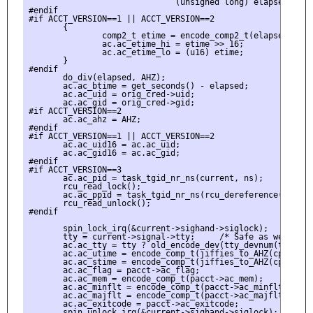
                              (unsigned long) elapsed : (u
#endif

#if ACCT_VERSION==1 || ACCT_VERSION==2

       {

               comp2_t etime = encode_comp2_t(elapsed);

               ac.ac_etime_hi = etime >> 16;

               ac.ac_etime_lo = (u16) etime;

       }

#endif

       do_div(elapsed, AHZ);

       ac.ac_btime = get_seconds() - elapsed;

       ac.ac_uid = orig_cred->uid;

       ac.ac_gid = orig_cred->gid;

#if ACCT_VERSION==2

       ac.ac_ahz = AHZ;

#endif

#if ACCT_VERSION==1 || ACCT_VERSION==2

       ac.ac_uid16 = ac.ac_uid;

       ac.ac_gid16 = ac.ac_gid;

#endif

#if ACCT_VERSION==3

       ac.ac_pid = task_tgid_nr_ns(current, ns);

       rcu_read_lock();

       ac.ac_ppid = task_tgid_nr_ns(rcu_dereference(curren
       rcu_read_unlock();

#endif

       spin_lock_irq(&current->sighand->siglock);

       tty = current->signal->tty;     /* Safe as we hold t
       ac.ac_tty = tty ? old_encode_dev(tty_devnum(tty)) : 
       ac.ac_utime = encode_comp_t(jiffies_to_AHZ(cputime_
       ac.ac_stime = encode_comp_t(jiffies_to_AHZ(cputime_
       ac.ac_flag = pacct->ac_flag;

       ac.ac_mem = encode_comp_t(pacct->ac_mem);

       ac.ac_minflt = encode_comp_t(pacct->ac_minflt);

       ac.ac_majflt = encode_comp_t(pacct->ac_majflt);

       ac.ac_exitcode = pacct->ac_exitcode;

       spin_unlock_irq(&current->sighand->siglock);
