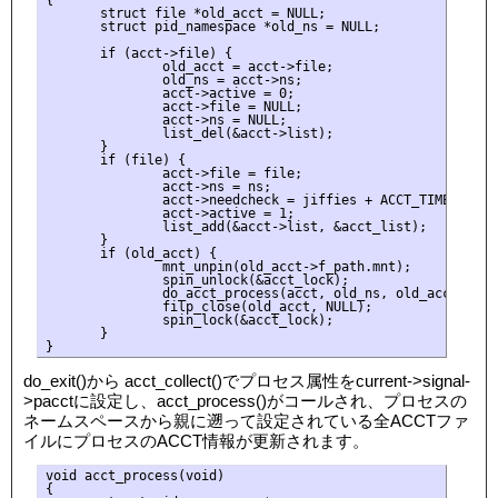
{

       struct file *old_acct = NULL;

       struct pid_namespace *old_ns = NULL;

       if (acct->file) {

               old_acct = acct->file;

               old_ns = acct->ns;

               acct->active = 0;

               acct->file = NULL;

               acct->ns = NULL;

               list_del(&acct->list);

       }

       if (file) {

               acct->file = file;

               acct->ns = ns;

               acct->needcheck = jiffies + ACCT_TIMEOUT*HZ;
               acct->active = 1;

               list_add(&acct->list, &acct_list);

       }

       if (old_acct) {

               mnt_unpin(old_acct->f_path.mnt);

               spin_unlock(&acct_lock);

               do_acct_process(acct, old_ns, old_acct);

               filp_close(old_acct, NULL);

               spin_lock(&acct_lock);

       }

do_exit()から acct_collect()でプロセス属性をcurrent->signal-
>pacctに設定し、acct_process()がコールされ、プロセスの
ネームスペースから親に遡って設定されている全ACCTファ
イルにプロセスのACCT情報が更新されます。
void acct_process(void)

{
