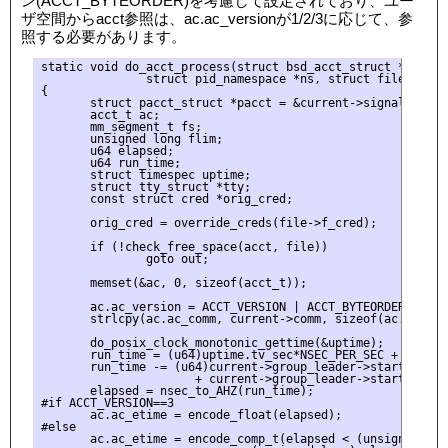
ン(ACCT_BYTEORDER)を考慮して設定されており、ユー
ザ空間からacct参照は、ac.ac_versionが1/2/3に応じて、参
照する必要があります。
static void do_acct_process(struct bsd_acct_struct *acct,

               struct pid_namespace *ns, struct file *file)
{

       struct pacct_struct *pacct = &current->signal->pacct
       acct_t ac;

       mm_segment_t fs;

       unsigned long flim;

       u64 elapsed;

       u64 run_time;

       struct timespec uptime;

       struct tty_struct *tty;

       const struct cred *orig_cred;

       orig_cred = override_creds(file->f_cred);

       if (!check_free_space(acct, file))

               goto out;

       memset(&ac, 0, sizeof(acct_t));

       ac.ac_version = ACCT_VERSION | ACCT_BYTEORDER;

       strlcpy(ac.ac_comm, current->comm, sizeof(ac.ac_comm
       do_posix_clock_monotonic_gettime(&uptime);

       run_time = (u64)uptime.tv_sec*NSEC_PER_SEC + uptime.
       run_time -= (u64)current->group_leader->start_time.
                      + current->group_leader->start_time.t
       elapsed = nsec_to_AHZ(run_time);

#if ACCT_VERSION==3

       ac.ac_etime = encode_float(elapsed);

#else

       ac.ac_etime = encode_comp_t(elapsed < (unsigned long