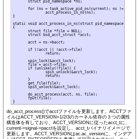
       struct pid_namespace *ns;

       for (ns = task_active_pid_ns(current); ns != NULL; 
               acct_process_in_ns(ns);

}

static void acct_process_in_ns(struct pid_namespace *ns)

{

       struct file *file = NULL;

       struct bsd_acct_struct *acct;

       acct = ns->bacct;

       if (!acct || !acct->file)

               return;

       spin_lock(&acct_lock);

       file = acct->file;

       if (unlikely(!file)) {

               spin_unlock(&acct_lock);

               return;

       }

       get_file(file);

       spin_unlock(&acct_lock);

       do_acct_process(acct, ns, file);

       fput(file);

do_acct_process()でacctファイルを更新します。ACCTファ
イルはACCT_VERSION=1/2/3のカーネル依存の３つの属性
構造体を有しており、ACCT_VERSIONに従ったacct_tに、
current->signal->pacctを設定し、acct_tバイナリイメージで
更新します。ACCT_VERSIONはac.ac_versionに、インデア