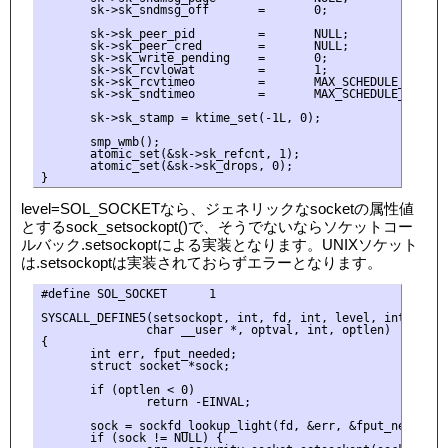
       sk->sk_sndmsg_off       =       0;

       sk->sk_peer_pid         =       NULL;

       sk->sk_peer_cred        =       NULL;

       sk->sk_write_pending    =       0;

       sk->sk_rcvlowat         =       1;

       sk->sk_rcvtimeo         =       MAX_SCHEDULE_TIMEOUT
       sk->sk_sndtimeo         =       MAX_SCHEDULE_TIMEOUT
       sk->sk_stamp = ktime_set(-1L, 0);

       smp_wmb();

       atomic_set(&sk->sk_refcnt, 1);

       atomic_set(&sk->sk_drops, 0);

level=SOL_SOCKETなら、ジェネリックなsocketの属性値
とするsock_setsockopt()で、そうでないならソケットコー
ルバック.setsockoptによる実装となります。UNIXソケット
は.setsockoptは実装されておらずエラーとなります。
#define SOL_SOCKET      1

SYSCALL_DEFINE5(setsockopt, int, fd, int, level, int, optna
               char __user *, optval, int, optlen)

{

       int err, fput_needed;

       struct socket *sock;

       if (optlen < 0)

               return -EINVAL;

       sock = sockfd_lookup_light(fd, &err, &fput_needed);

       if (sock != NULL) {
