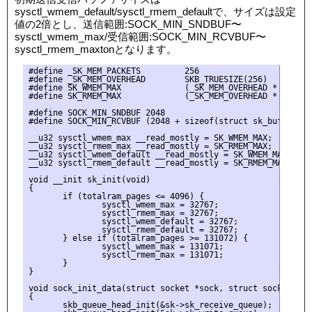
sysctl_wmem_default/sysctl_rmem_defaultで、サイズは設定
値の2倍とし、送信範囲:SOCK_MIN_SNDBUF〜
sysctl_wmem_max/受信範囲:SOCK_MIN_RCVBUF〜
sysctl_rmem_maxtonとなります。
#define _SK_MEM_PACKETS         256

#define _SK_MEM_OVERHEAD        SKB_TRUESIZE(256)

#define SK_WMEM_MAX             (_SK_MEM_OVERHEAD * _SK_MEM
#define SK_RMEM_MAX             (_SK_MEM_OVERHEAD * _SK_MEM
#define SOCK_MIN_SNDBUF 2048

#define SOCK_MIN_RCVBUF (2048 + sizeof(struct sk_buff))

__u32 sysctl_wmem_max __read_mostly = SK_WMEM_MAX;

__u32 sysctl_rmem_max __read_mostly = SK_RMEM_MAX;

__u32 sysctl_wmem_default __read_mostly = SK_WMEM_MAX;

__u32 sysctl_rmem_default __read_mostly = SK_RMEM_MAX;

void __init sk_init(void)

{

       if (totalram_pages <= 4096) {

               sysctl_wmem_max = 32767;

               sysctl_rmem_max = 32767;

               sysctl_wmem_default = 32767;

               sysctl_rmem_default = 32767;

       } else if (totalram_pages >= 131072) {

               sysctl_wmem_max = 131071;

               sysctl_rmem_max = 131071;

       }

}

void sock_init_data(struct socket *sock, struct sock *sk)

{

       skb_queue_head_init(&sk->sk_receive_queue);
