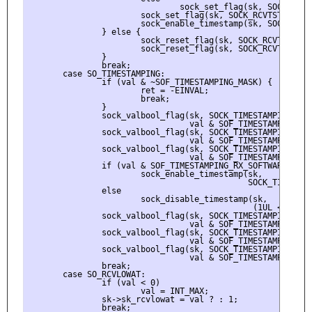
                               sock_set_flag(sk, SOCK_RCVTS
                       sock_set_flag(sk, SOCK_RCVTSTAMP);

                       sock_enable_timestamp(sk, SOCK_TIMES
               } else {

                       sock_reset_flag(sk, SOCK_RCVTSTAMP);
                       sock_reset_flag(sk, SOCK_RCVTSTAMPNS
               }

               break;

       case SO_TIMESTAMPING:

               if (val & ~SOF_TIMESTAMPING_MASK) {

                       ret = -EINVAL;

                       break;

               }

               sock_valbool_flag(sk, SOCK_TIMESTAMPING_TX_H
                                 val & SOF_TIMESTAMPING_TX_
               sock_valbool_flag(sk, SOCK_TIMESTAMPING_TX_S
                                 val & SOF_TIMESTAMPING_TX_
               sock_valbool_flag(sk, SOCK_TIMESTAMPING_RX_H
                                 val & SOF_TIMESTAMPING_RX_
               if (val & SOF_TIMESTAMPING_RX_SOFTWARE)

                       sock_enable_timestamp(sk,

                                             SOCK_TIMESTAM
               else

                       sock_disable_timestamp(sk,

                                              (1UL << SOCK
               sock_valbool_flag(sk, SOCK_TIMESTAMPING_SOFT
                                 val & SOF_TIMESTAMPING_SOF
               sock_valbool_flag(sk, SOCK_TIMESTAMPING_SYS_
                                 val & SOF_TIMESTAMPING_SYS
               sock_valbool_flag(sk, SOCK_TIMESTAMPING_RAW_
                                 val & SOF_TIMESTAMPING_RAW
               break;

       case SO_RCVLOWAT:

               if (val < 0)

                       val = INT_MAX;

               sk->sk_rcvlowat = val ? : 1;

               break;
