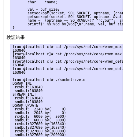
       char    *name;

       val = buf_size;

       setsockopt(socket, SOL_SOCKET, optname, (char *)&val
       getsockopt(socket, SOL_SOCKET, optname, &val, &len);
       name =  (optname == SO_RCVBUF)? "rcvbuf": "sndbuf";

       printf(" %s:%6d by(%6d)\n",name, val, buf_size);

検証結果
[root@localhost c]# cat /proc/sys/net/core/wmem_max

163840

[root@localhost c]# cat /proc/sys/net/core/rmem_max

163840

[root@localhost c]# cat /proc/sys/net/core/wmem_default

163840

[root@localhost c]# cat /proc/sys/net/core/rmem_default

163840

[root@localhost c]# ./socketsize.o

DGRAM INIT

 rcvbuf:163840

 sndbuf:163840

STREAM INIT

 rcvbuf:163840

 sndbuf:163840

DGRAM UPDATE

 rcvbuf:  2240 by(     0)

 sndbuf:  2048 by(     0)

 rcvbuf:  6000 by(  3000)

 sndbuf:  6000 by(  3000)

 rcvbuf:327680 by(163840)

 sndbuf:327680 by(163840)

 rcvbuf:327680 by(200000)

 sndbuf:327680 by(200000)
