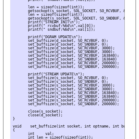
       len = sizeof(sizeof(int));

       getsockopt(s_socket, SOL_SOCKET, SO_RCVBUF, &val[0],
       len = sizeof(sizeof(int));

       getsockopt(s_socket, SOL_SOCKET, SO_SNDBUF, &val[1],
       printf("STREAM INIT\n");

       printf(" rcvbuf:%6d\n",val[0]);

       printf(" sndbuf:%6d\n",val[1]);

       printf("DGRAM UPDATE\n");

       set_buffsize(d_socket, SO_RCVBUF, 0);

       set_buffsize(d_socket, SO_SNDBUF, 0);

       set_buffsize(d_socket, SO_RCVBUF, 3000);

       set_buffsize(d_socket, SO_SNDBUF, 3000);

       set_buffsize(d_socket, SO_RCVBUF, 163840);

       set_buffsize(d_socket, SO_SNDBUF, 163840)

       set_buffsize(d_socket, SO_RCVBUF, 200000);

       set_buffsize(d_socket, SO_SNDBUF, 200000);

       printf("STREAM UPDATE\n");

       set_buffsize(s_socket, SO_RCVBUF, 0);

       set_buffsize(s_socket, SO_SNDBUF, 0);

       set_buffsize(s_socket, SO_RCVBUF, 3000);

       set_buffsize(s_socket, SO_SNDBUF, 3000);

       set_buffsize(s_socket, SO_RCVBUF, 163840);

       set_buffsize(s_socket, SO_SNDBUF, 163840);

       set_buffsize(s_socket, SO_RCVBUF, 200000);

       set_buffsize(s_socket, SO_SNDBUF, 200000);

       close(s_socket);

       close(d_socket);

}

void    set_buffsize(int socket, int optname, int buf_size)
{

       int     val;

       int len = sizeof(sizeof(int));
