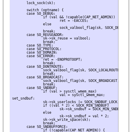
       lock_sock(sk);

       switch (optname) {

       case SO_DEBUG:

               if (val && !capable(CAP_NET_ADMIN))

                       ret = -EACCES;

               else

                       sock_valbool_flag(sk, SOCK_DBG, valb
               break;

       case SO_REUSEADDR:

               sk->sk_reuse = valbool;

               break;

       case SO_TYPE:

       case SO_PROTOCOL:

       case SO_DOMAIN:

       case SO_ERROR:

               ret = -ENOPROTOOPT;

               break;

       case SO_DONTROUTE:

               sock_valbool_flag(sk, SOCK_LOCALROUTE, valbo
               break;

       case SO_BROADCAST:

               sock_valbool_flag(sk, SOCK_BROADCAST, valboo
               break;

       case SO_SNDBUF:

               if (val > sysctl_wmem_max)

                       val = sysctl_wmem_max;

set_sndbuf:

               sk->sk_userlocks |= SOCK_SNDBUF_LOCK;

               if ((val * 2) < SOCK_MIN_SNDBUF)

                       sk->sk_sndbuf = SOCK_MIN_SNDBUF;

               else

                       sk->sk_sndbuf = val * 2;

               sk->sk_write_space(sk);

               break;

       case SO_SNDBUFFORCE:

               if (!capable(CAP_NET_ADMIN)) {
