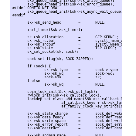
       skb_queue_head_init(&sk->sk_write_queue);

       skb_queue_head_init(&sk->sk_error_queue);

#ifdef CONFIG_NET_DMA

       skb_queue_head_init(&sk->sk_async_wait_queue);

#endif

       sk->sk_send_head        =       NULL;

       init_timer(&sk->sk_timer);

       sk->sk_allocation       =       GFP_KERNEL;

       sk->sk_rcvbuf           =       sysctl_rmem_default;
       sk->sk_sndbuf           =       sysctl_wmem_default;
       sk->sk_state            =       TCP_CLOSE;

       sk_set_socket(sk, sock);

       sock_set_flag(sk, SOCK_ZAPPED);

       if (sock) {

               sk->sk_type     =       sock->type;

               sk->sk_wq       =       sock->wq;

               sock->sk        =       sk;

       } else

               sk->sk_wq       =       NULL;

       spin_lock_init(&sk->sk_dst_lock);

       rwlock_init(&sk->sk_callback_lock);

       lockdep_set_class_and_name(&sk->sk_callback_lock,

                       af_callback_keys + sk->sk_family,

                       af_family_clock_key_strings[sk->sk_f
       sk->sk_state_change     =       sock_def_wakeup;

       sk->sk_data_ready       =       sock_def_readable;

       sk->sk_write_space      =       sock_def_write_space
       sk->sk_error_report     =       sock_def_error_repor
       sk->sk_destruct         =       sock_def_destruct;

       sk->sk_sndmsg_page      =       NULL;
