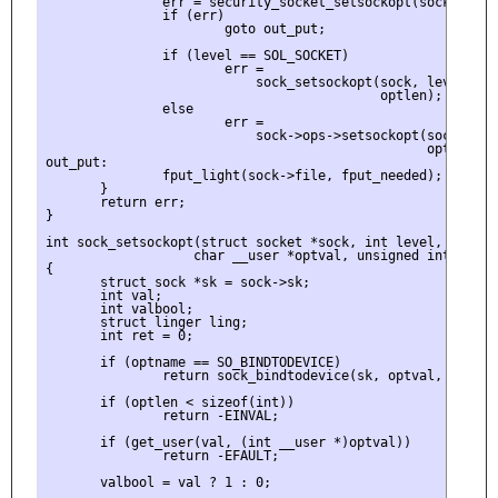
               err = security_socket_setsockopt(sock, level
               if (err)

                       goto out_put;

               if (level == SOL_SOCKET)

                       err =

                           sock_setsockopt(sock, level, opt
                                           optlen);

               else

                       err =

                           sock->ops->setsockopt(sock, lev
                                                 optlen);

out_put:

               fput_light(sock->file, fput_needed);

       }

       return err;

}

int sock_setsockopt(struct socket *sock, int level, int opt
                   char __user *optval, unsigned int optlen
{

       struct sock *sk = sock->sk;

       int val;

       int valbool;

       struct linger ling;

       int ret = 0;

       if (optname == SO_BINDTODEVICE)

               return sock_bindtodevice(sk, optval, optlen)
       if (optlen < sizeof(int))

               return -EINVAL;

       if (get_user(val, (int __user *)optval))

               return -EFAULT;

       valbool = val ? 1 : 0;
