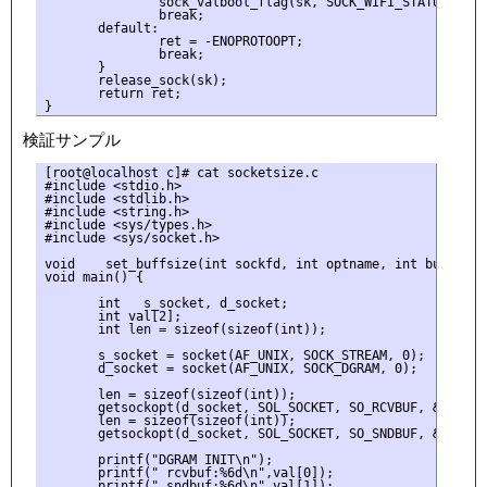
               sock_valbool_flag(sk, SOCK_WIFI_STATUS, valb
               break;

       default:

               ret = -ENOPROTOOPT;

               break;

       }

       release_sock(sk);

       return ret;

検証サンプル
[root@localhost c]# cat socketsize.c

#include <stdio.h>

#include <stdlib.h>

#include <string.h>

#include <sys/types.h>

#include <sys/socket.h>

void    set_buffsize(int sockfd, int optname, int buff_size
void main() {

       int   s_socket, d_socket;

       int val[2];

       int len = sizeof(sizeof(int));

       s_socket = socket(AF_UNIX, SOCK_STREAM, 0);

       d_socket = socket(AF_UNIX, SOCK_DGRAM, 0);

       len = sizeof(sizeof(int));

       getsockopt(d_socket, SOL_SOCKET, SO_RCVBUF, &val[0],
       len = sizeof(sizeof(int));

       getsockopt(d_socket, SOL_SOCKET, SO_SNDBUF, &val[1],
       printf("DGRAM INIT\n");

       printf(" rcvbuf:%6d\n",val[0]);

       printf(" sndbuf:%6d\n",val[1]);
