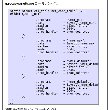
/proc/sys/net/coreコールバック。
static struct ctl_table net_core_table[] = {

#ifdef CONFIG_NET

       {

               .procname       = "wmem_max",

               .data           = &sysctl_wmem_max,

               .maxlen         = sizeof(int),

               .mode           = 0644,

               .proc_handler   = proc_dointvec

       },

       {

               .procname       = "rmem_max",

               .data           = &sysctl_rmem_max,

               .maxlen         = sizeof(int),

               .mode           = 0644,

               .proc_handler   = proc_dointvec

       },

       {

               .procname       = "wmem_default",

               .data           = &sysctl_wmem_default,

               .maxlen         = sizeof(int),

               .mode           = 0644,

               .proc_handler   = proc_dointvec

       },

       {

               .procname       = "rmem_default",

               .data           = &sysctl_rmem_default,

               .maxlen         = sizeof(int),

               .mode           = 0644,

               .proc_handler   = proc_dointvec

       },

 :

初期送信受信バッファサイズは