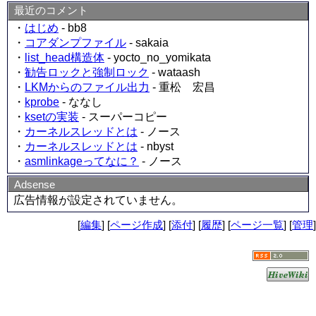
最近のコメント
・
はじめ
- bb8
・
コアダンプファイル
- sakaia
・
list_head構造体
- yocto_no_yomikata
・
勧告ロックと強制ロック
- wataash
・
LKMからのファイル出力
- 重松 宏昌
・
kprobe
- ななし
・
ksetの実装
- スーパーコピー
・
カーネルスレッドとは
- ノース
・
カーネルスレッドとは
- nbyst
・
asmlinkageってなに？
- ノース
Adsense
広告情報が設定されていません。
[
編集
] [
ページ作成
] [
添付
] [
履歴
] [
ページ一覧
] [
管理
]