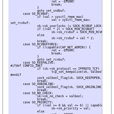
                       ret = -EPERM;

                       break;

               }

               goto set_sndbuf;

       case SO_RCVBUF:

               if (val > sysctl_rmem_max)

                       val = sysctl_rmem_max;

set_rcvbuf:

               sk->sk_userlocks |= SOCK_RCVBUF_LOCK;

               if ((val * 2) < SOCK_MIN_RCVBUF)

                       sk->sk_rcvbuf = SOCK_MIN_RCVBUF;

               else

                       sk->sk_rcvbuf = val * 2;

               break;

       case SO_RCVBUFFORCE:

               if (!capable(CAP_NET_ADMIN)) {

                       ret = -EPERM;

                       break;

               }

               goto set_rcvbuf;

       case SO_KEEPALIVE:

#ifdef CONFIG_INET

               if (sk->sk_protocol == IPPROTO_TCP)

                       tcp_set_keepalive(sk, valbool);

#endif

               sock_valbool_flag(sk, SOCK_KEEPOPEN, valbool
               break;

       case SO_OOBINLINE:

               sock_valbool_flag(sk, SOCK_URGINLINE, valboo
               break;

       case SO_NO_CHECK:

               sk->sk_no_check = valbool;

               break;

       case SO_PRIORITY:

               if ((val >= 0 && val <= 6) || capable(CAP_NE
                       sk->sk_priority = val;

               else
