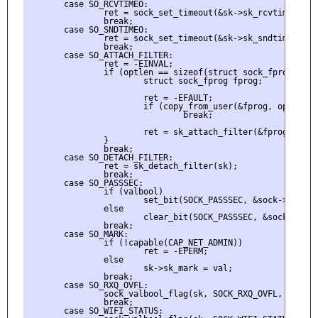
       case SO_RCVTIMEO:

               ret = sock_set_timeout(&sk->sk_rcvtimeo, opt
               break;

       case SO_SNDTIMEO:

               ret = sock_set_timeout(&sk->sk_sndtimeo, opt
               break;

       case SO_ATTACH_FILTER:

               ret = -EINVAL;

               if (optlen == sizeof(struct sock_fprog)) {

                       struct sock_fprog fprog;

                       ret = -EFAULT;

                       if (copy_from_user(&fprog, optval, s
                               break;

                       ret = sk_attach_filter(&fprog, sk);

               }

               break;

       case SO_DETACH_FILTER:

               ret = sk_detach_filter(sk);

               break;

       case SO_PASSSEC:

               if (valbool)

                       set_bit(SOCK_PASSSEC, &sock->flags);
               else

                       clear_bit(SOCK_PASSSEC, &sock->flags
               break;

       case SO_MARK:

               if (!capable(CAP_NET_ADMIN))

                       ret = -EPERM;

               else

                       sk->sk_mark = val;

               break;

       case SO_RXQ_OVFL:

               sock_valbool_flag(sk, SOCK_RXQ_OVFL, valbool
               break;

       case SO_WIFI_STATUS:
