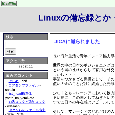
Linuxの備忘録と
検索
JICAに蹴られました
長い海外生活で青年／シニア協力隊
アクセス数
世界の中の日本のポジショニングは
という国の性格からして有用な外交
しかし・・・
最近のコメント
事業をつかさどる機構として、その
・
はじめ
- bb8
使いの金のことだけに終始した先般
・
コアダンプファイル
-
sakaia
少なくともマレーシアにおいて協力
・
list_head構造体
-
る活動に、この国としてねぎらいの
yocto_no_yomikata
すでに日本の存在感はアピールして
・
勧告ロックと強制ロック
- wataash
・
LKMからのファイル出力
そして、マレーシアのどれだけの人
- 重松 宏昌