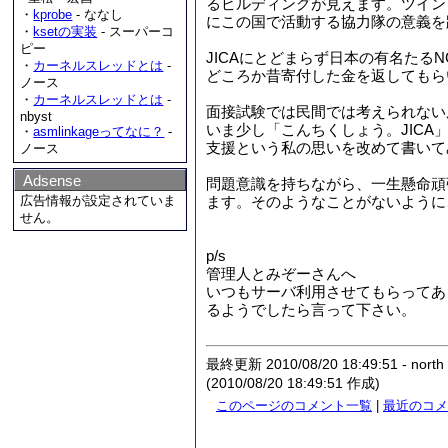
るビルディングが見えます。ツイン
・
kprobe
- ななし
にこの国で活動する協力隊の意義を
・
ksetの実装
- スーパーコ
ピー
JICAにとどまらず日本の有名た
・
カーネルスレッドとは
-
どころか昔寄付した金を返してもら
ノース
・
カーネルスレッドとは
-
面接試験では民間では考えられない
nbyst
いま少し「こんちくしょう。JIC
・
asmlinkageってなに？
-
支援という私の思いを改めて書いて
ノース
Adsense
問題意識を持ちながら、一生懸命頑
広告情報が設定されていま
ます。そのようなことがないように
せん。
p/s
管理人とみぞーさんへ
いつもサーバ利用させてもらってあ
るようでしたら言って下さい。
最終更新 2010/08/20 18:49:51 - north
(2010/08/20 18:49:51 作成)
このページのコメント一覧
|
最近のコメ