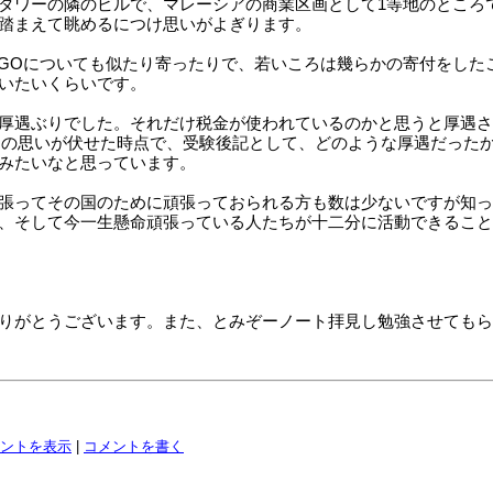
タワーの隣のビルで、マレーシアの商業区画として1等地のところ
踏まえて眺めるにつけ思いがよぎります。
るNGOについても似たり寄ったりで、若いころは幾らかの寄付をし
いたいくらいです。
厚遇ぶりでした。それだけ税金が使われているのかと思うと厚遇さ
A」の思いが伏せた時点で、受験後記として、どのような厚遇だった
みたいなと思っています。
張ってその国のために頑張っておられる方も数は少ないですが知っ
、そして今一生懸命頑張っている人たちが十二分に活動できること
りがとうございます。また、とみぞーノート拝見し勉強させてもら
ントを表示
|
コメントを書く