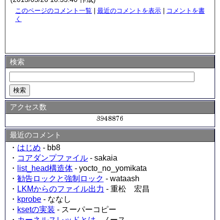
このページのコメント一覧
|
最近のコメントを表示
|
コメントを書
く
検索
アクセス数
最近のコメント
・
はじめ
- bb8
・
コアダンプファイル
- sakaia
・
list_head構造体
- yocto_no_yomikata
・
勧告ロックと強制ロック
- wataash
・
LKMからのファイル出力
- 重松 宏昌
・
kprobe
- ななし
・
ksetの実装
- スーパーコピー
・
カーネルスレッドとは
- ノース