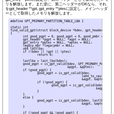
リを解放します。また逆に、第二ヘッダーがOKなら、それ
をgpt_header **gpt, gpt_entry **ptesに設定し、メインヘッダ
ーとして取得したメモリを解放します。
#define GPT_PRIMARY_PARTITION_TABLE_LBA 1

static int

find_valid_gpt(struct block_device *bdev, gpt_header **gpt
{

       int good_pgpt = 0, good_agpt = 0, good_pmbr = 0;

       gpt_header *pgpt = NULL, *agpt = NULL;

       gpt_entry *pptes = NULL, *aptes = NULL;

       legacy_mbr *legacymbr = NULL;

       u64 lastlba;

       if (!bdev || !gpt || !ptes)

               return 0;

       lastlba = last_lba(bdev);

       good_pgpt = is_gpt_valid(bdev, GPT_PRIMARY_PARTITION
                                &pgpt, &pptes);

       if (good_pgpt) {

               good_agpt = is_gpt_valid(bdev,

                                        le64_to_cpu(pgpt->a
                                        &agpt, &aptes);

               if (!good_agpt) {

                       good_agpt = is_gpt_valid(bdev, lastl
                                                &agpt, &apt
               }

       }

       else {

               good_agpt = is_gpt_valid(bdev, lastlba,

                                        &agpt, &aptes);

       }

       if (!good_pgpt && !good_agpt) {
