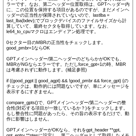
ラーです。なお、第二ヘッダー位置取得は、GPTヘッダー内
に、この位置を保持する項目があるのですが、まだメインヘ
ッダーの正当性が保障されていないので、lastlba =
last_lba(bdev);でブロックデバイスのファイルサイズから計
算していて、最終セクタを取得しています。なお、
le64_to_cpuマクロはエンディアン処理です。
0セクター目のMBRの正当性をチェックします。
good_pmbr=1ならOK
GPTメインヘッダー/第二ヘッダーのどちらかがOKでも、
MBRがNGならエラーです。ただしforce_gpt=1の時、MBR
は考慮されずに動作します。(補足参照)
if ((good_pgpt || good_agpt) && !good_pmbr && force_gpt) {の
チェックは、動作的には問題ないですが、単にメッセージを
表示するにすぎません。
compare_gpts()で、GPTメインヘッダー/第二ヘッダーの整
合性(対応する項目が一致しているか？)をチェックします。
もし整合性に問題があったら、その旨の表示するだけで、動
作に影響はしません。
GPTメインヘッダーがOKなら、それをgpt_header **gpt,
gpt_entry **ptesに設定し、第二ヘッダーとして取得したメモ