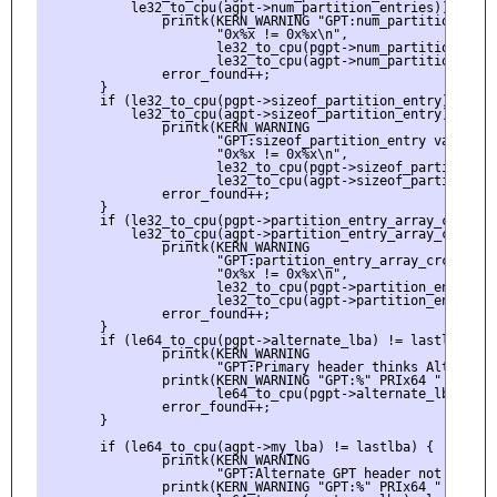
           le32_to_cpu(agpt->num_partition_entries)) {

               printk(KERN_WARNING "GPT:num_partition_entr
                      "0x%x != 0x%x\n",

                      le32_to_cpu(pgpt->num_partition_entri
                      le32_to_cpu(agpt->num_partition_entri
               error_found++;

       }

       if (le32_to_cpu(pgpt->sizeof_partition_entry) !=

           le32_to_cpu(agpt->sizeof_partition_entry)) {

               printk(KERN_WARNING

                      "GPT:sizeof_partition_entry values do
                      "0x%x != 0x%x\n",

                      le32_to_cpu(pgpt->sizeof_partition_en
                      le32_to_cpu(agpt->sizeof_partition_en
               error_found++;

       }

       if (le32_to_cpu(pgpt->partition_entry_array_crc32) !
           le32_to_cpu(agpt->partition_entry_array_crc32)) 
               printk(KERN_WARNING

                      "GPT:partition_entry_array_crc32 val
                      "0x%x != 0x%x\n",

                      le32_to_cpu(pgpt->partition_entry_arr
                      le32_to_cpu(agpt->partition_entry_arr
               error_found++;

       }

       if (le64_to_cpu(pgpt->alternate_lba) != lastlba) {

               printk(KERN_WARNING

                      "GPT:Primary header thinks Alt. head
               printk(KERN_WARNING "GPT:%" PRIx64 " != %" P
                      le64_to_cpu(pgpt->alternate_lba), las
               error_found++;

       }

       if (le64_to_cpu(agpt->my_lba) != lastlba) {

               printk(KERN_WARNING

                      "GPT:Alternate GPT header not at the
               printk(KERN_WARNING "GPT:%" PRIx64 " != %" P