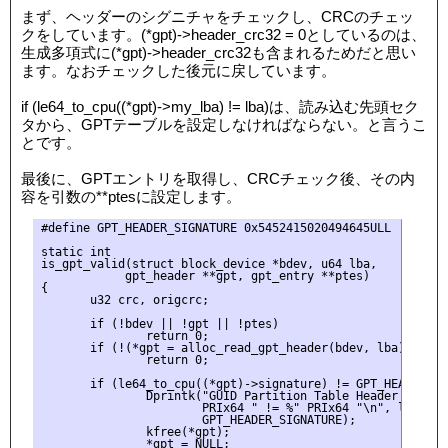
まず、ヘッダーのシグニチャをチェックし、CRCのチェッ
クをしています。(*gpt)->header_crc32 = 0としているのは、
生成多項式に(*gpt)->header_crc32も含まれるためだと思い
ます。なおチェックした後元に戻しています。
if (le64_to_cpu((*gpt)->my_lba) != lba)は、読み込む先頭セク
タから、GPTテーブルを設定しなければならない。と言うこ
とです。
最後に、GPTエントリを取得し、CRCチェック後、その内
容を引数の**ptesに設定します。
#define GPT_HEADER_SIGNATURE 0x5452415020494645ULL

static int

is_gpt_valid(struct block_device *bdev, u64 lba,

            gpt_header **gpt, gpt_entry **ptes)

{

       u32 crc, origcrc;

       if (!bdev || !gpt || !ptes)

               return 0;

       if (!(*gpt = alloc_read_gpt_header(bdev, lba)))

               return 0;

       if (le64_to_cpu((*gpt)->signature) != GPT_HEADER_SIG
               Dprintk("GUID Partition Table Header signat
                       PRIx64 " != %" PRIx64 "\n", le64_to
                       GPT_HEADER_SIGNATURE);

               kfree(*gpt);

               *gpt = NULL;
