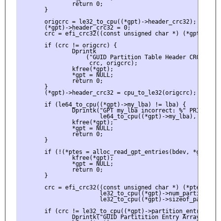
               return 0;

       }

       origcrc = le32_to_cpu((*gpt)->header_crc32);

       (*gpt)->header_crc32 = 0;

       crc = efi_crc32((const unsigned char *) (*gpt), le3
       if (crc != origcrc) {

               Dprintk

                   ("GUID Partition Table Header CRC is wr
                    crc, origcrc);

               kfree(*gpt);

               *gpt = NULL;

               return 0;

       }

       (*gpt)->header_crc32 = cpu_to_le32(origcrc);

       if (le64_to_cpu((*gpt)->my_lba) != lba) {

               Dprintk("GPT my_lba incorrect: %" PRIx64 " 
                       le64_to_cpu((*gpt)->my_lba), lba);

               kfree(*gpt);

               *gpt = NULL;

               return 0;

       }

       if (!(*ptes = alloc_read_gpt_entries(bdev, *gpt))) {
               kfree(*gpt);

               *gpt = NULL;

               return 0;

       }

       crc = efi_crc32((const unsigned char *) (*ptes),

                       le32_to_cpu((*gpt)->num_partition_en
                       le32_to_cpu((*gpt)->sizeof_partition
       if (crc != le32_to_cpu((*gpt)->partition_entry_array
               Dprintk("GUID Partitition Entry Array CRC c