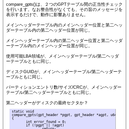
compare_gpts()は、２つのGPTテーブル間の正当性チェック
を行います。なお整合性がなくても、その旨のメッセージを
表示するだけで、動作に影響ありません。
メインヘッダーテーブル内のメインヘッダー位置と第二ヘッ
ダーテーブル内の第二ヘッダー位置が同じ。
メインヘッダーテーブル内の第二ヘッダー位置と第二ヘッダ
ーテーブル内のメインヘッダー位置が同じ。
使用可能LBA領域が、メインヘッダーテーブル/第二ヘッダ
ーテーブルともに同じ。
ディスクGUIDが、メインヘッダーテーブル/第二ヘッダーテ
ーブルともに同じ。
パーティションエントリ数/サイズ/CRCが、メインヘッダー
テーブル/第二ヘッダーテーブルともに同じ。
第二ヘッダーがディスクの最終セクタか？
static void

compare_gpts(gpt_header *pgpt, gpt_header *agpt, u64 lastlb
{

       int error_found = 0;

       if (!pgpt || !agpt)

               return;
