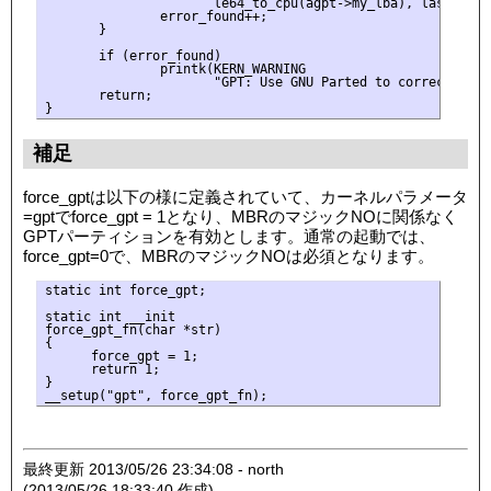
                      le64_to_cpu(agpt->my_lba), lastlba);

               error_found++;

       }

       if (error_found)

               printk(KERN_WARNING

                      "GPT: Use GNU Parted to correct GPT e
       return;

補足
force_gptは以下の様に定義されていて、カーネルパラメータ
=gptでforce_gpt = 1となり、MBRのマジックNOに関係なく
GPTパーティションを有効とします。通常の起動では、
force_gpt=0で、MBRのマジックNOは必須となります。
static int force_gpt;

static int __init

force_gpt_fn(char *str)

{

      force_gpt = 1;

      return 1;

}

最終更新 2013/05/26 23:34:08 - north
(2013/05/26 18:33:40 作成)