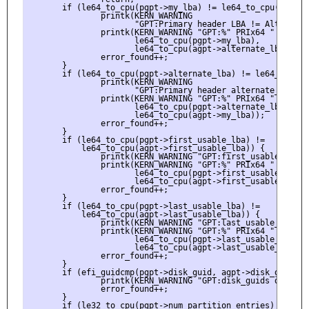
       if (le64_to_cpu(pgpt->my_lba) != le64_to_cpu(agpt->
               printk(KERN_WARNING

                      "GPT:Primary header LBA != Alt. head
               printk(KERN_WARNING "GPT:%" PRIx64 " != %" P
                      le64_to_cpu(pgpt->my_lba),

                      le64_to_cpu(agpt->alternate_lba));

               error_found++;

       }

       if (le64_to_cpu(pgpt->alternate_lba) != le64_to_cpu
               printk(KERN_WARNING

                      "GPT:Primary header alternate_lba !=
               printk(KERN_WARNING "GPT:%" PRIx64 " != %" P
                      le64_to_cpu(pgpt->alternate_lba),

                      le64_to_cpu(agpt->my_lba));

               error_found++;

       }

       if (le64_to_cpu(pgpt->first_usable_lba) !=

           le64_to_cpu(agpt->first_usable_lba)) {

               printk(KERN_WARNING "GPT:first_usable_lbas 
               printk(KERN_WARNING "GPT:%" PRIx64 " != %" P
                      le64_to_cpu(pgpt->first_usable_lba),

                      le64_to_cpu(agpt->first_usable_lba));
               error_found++;

       }

       if (le64_to_cpu(pgpt->last_usable_lba) !=

           le64_to_cpu(agpt->last_usable_lba)) {

               printk(KERN_WARNING "GPT:last_usable_lbas d
               printk(KERN_WARNING "GPT:%" PRIx64 " != %" P
                      le64_to_cpu(pgpt->last_usable_lba),

                      le64_to_cpu(agpt->last_usable_lba));

               error_found++;

       }

       if (efi_guidcmp(pgpt->disk_guid, agpt->disk_guid)) {
               printk(KERN_WARNING "GPT:disk_guids don't ma
               error_found++;

       }

       if (le32_to_cpu(pgpt->num_partition_entries) !=
