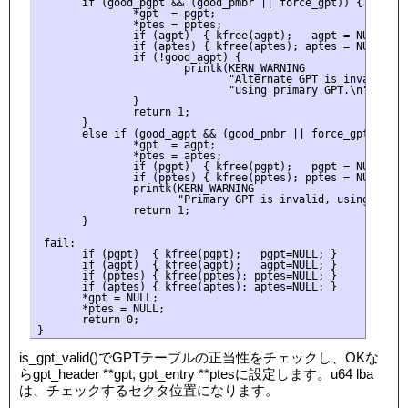
       if (good_pgpt && (good_pmbr || force_gpt)) {

               *gpt  = pgpt;

               *ptes = pptes;

               if (agpt)  { kfree(agpt);   agpt = NULL; }

               if (aptes) { kfree(aptes); aptes = NULL; }

               if (!good_agpt) {

                       printk(KERN_WARNING 

                              "Alternate GPT is invalid, "

                              "using primary GPT.\n");

               }

               return 1;

       }

       else if (good_agpt && (good_pmbr || force_gpt)) {

               *gpt  = agpt;

               *ptes = aptes;

               if (pgpt)  { kfree(pgpt);   pgpt = NULL; }

               if (pptes) { kfree(pptes); pptes = NULL; }

               printk(KERN_WARNING 

                      "Primary GPT is invalid, using altern
               return 1;

       }

 fail:

       if (pgpt)  { kfree(pgpt);   pgpt=NULL; }

       if (agpt)  { kfree(agpt);   agpt=NULL; }

       if (pptes) { kfree(pptes); pptes=NULL; }

       if (aptes) { kfree(aptes); aptes=NULL; }

       *gpt = NULL;

       *ptes = NULL;

       return 0;

is_gpt_valid()でGPTテーブルの正当性をチェックし、OKな
らgpt_header **gpt, gpt_entry **ptesに設定します。u64 lba
は、チェックするセクタ位置になります。