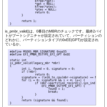
               kfree(*gpt);

               *gpt = NULL;

               kfree(*ptes);

               *ptes = NULL;

               return 0;

       }

       return 1;

is_pmbr_valid()は、0番目のMBRのチェックです。最終2バイ
トがブートシグニチャが設定されていて、パーティションの
どれかに、パーティションタイプの0xEE(GPT)が設定され
ているか。
#define MSDOS_MBR_SIGNATURE 0xaa55

#define EFI_PMBR_OSTYPE_EFI_GPT 0xEE

static int

is_pmbr_valid(legacy_mbr *mbr)

{

       int i, found = 0, signature = 0;

       if (!mbr)

               return 0;

       signature = (le16_to_cpu(mbr->signature) == MSDOS_MB
       for (i = 0; signature && i < 4; i++) {

               if (mbr->partition_record[i].sys_ind ==

                   EFI_PMBR_OSTYPE_EFI_GPT) {

                       found = 1;

                       break;

               }

       }

       return (signature && found);
