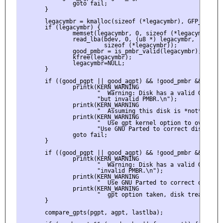
               goto fail;

       }

       legacymbr = kmalloc(sizeof (*legacymbr), GFP_KERNEL)
       if (legacymbr) {

               memset(legacymbr, 0, sizeof (*legacymbr));

               read_lba(bdev, 0, (u8 *) legacymbr,

                        sizeof (*legacymbr));

               good_pmbr = is_pmbr_valid(legacymbr);

               kfree(legacymbr);

               legacymbr=NULL;

       }

       if ((good_pgpt || good_agpt) && !good_pmbr && !force
               printk(KERN_WARNING 

                      "  Warning: Disk has a valid GPT sign
                      "but invalid PMBR.\n");

               printk(KERN_WARNING

                      "  Assuming this disk is *not* a GPT
               printk(KERN_WARNING

                      "  Use gpt kernel option to override.
                      "Use GNU Parted to correct disk.\n");
               goto fail;

       }

       if ((good_pgpt || good_agpt) && !good_pmbr && force_
               printk(KERN_WARNING

                      "  Warning: Disk has a valid GPT sign
                      "invalid PMBR.\n");

               printk(KERN_WARNING

                      "  Use GNU Parted to correct disk.\n"
               printk(KERN_WARNING

                      "  gpt option taken, disk treated as 
       }

       compare_gpts(pgpt, agpt, lastlba);
